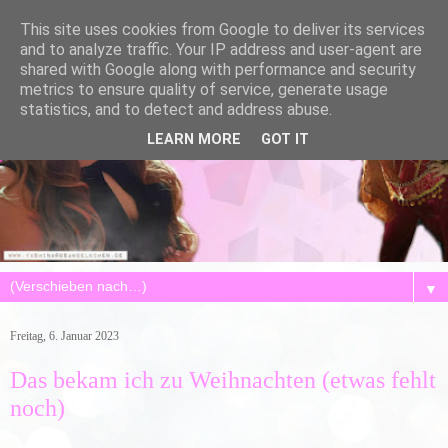
This site uses cookies from Google to deliver its services
and to analyze traffic. Your IP address and user-agent are
shared with Google along with performance and security
metrics to ensure quality of service, generate usage
statistics, and to detect and address abuse.
LEARN MORE
GOT IT
▼
Freitag, 6. Januar 2023
Das bekam ich zu Weihnachten (etwas fehlt
noch)