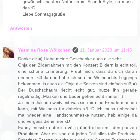
gewünscht hast =) Natürlich im Scandi Style, so muss
das :D
Liebe Sonntagsgrüße
Antworten
Yasmina Rosa Wölkchen
11. Januar 2023 um 11:45
Danke dir =) Liebe meine Geschenke auch alle sehr.
Ohja der Bilderrahmen mit den Konzert Bildern is echt toll,
eine schöne Erinnerung. Freut mich, dass du dich daran
erinnerst <3 Ja nun habe ich so eine Weihnachts-Leggings
bekommen, is auch ok. Ohja die Socken sind einfach süß =)
Der Duschschaum riecht echt gut, nutze ihn gerade
regelmäßig. Masken und Bäder gehen echt immer =)
Ja mein Julchen weiß mit was sie mir eine Freude machen
kann, mit Wellness für daheim <3 :D Ich muss unbedingt
mal wieder eine Handschuhmaske nutzen, hab einige da
und vergess die immer xD
Fanny musste natürlich völlig übertreiben mit den ganzen
Produkten. Aber es sind auf jeden Fall alles tolle Produkte.
Dresdner Essenz is echt gut und die Garnier Tuchmasken