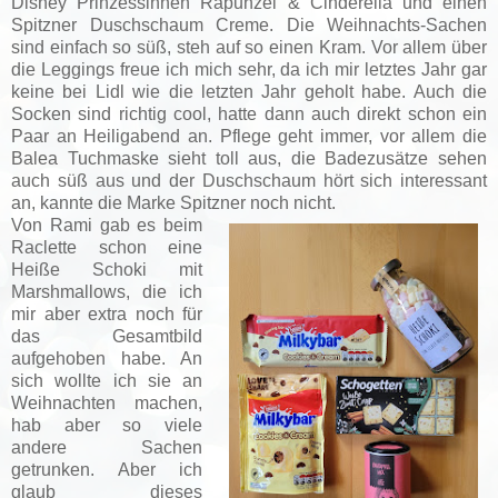
Disney Prinzessinnen Rapunzel & Cinderella und einen
Spitzner Duschschaum Creme. Die Weihnachts-Sachen
sind einfach so süß, steh auf so einen Kram. Vor allem über
die Leggings freue ich mich sehr, da ich mir letztes Jahr gar
keine bei Lidl wie die letzten Jahr geholt habe. Auch die
Socken sind richtig cool, hatte dann auch direkt schon ein
Paar an Heiligabend an. Pflege geht immer, vor allem die
Balea Tuchmaske sieht toll aus, die Badezusätze sehen
auch süß aus und der Duschschaum hört sich interessant
an, kannte die Marke Spitzner noch nicht.
Von Rami gab es beim
Raclette schon eine
Heiße Schoki mit
Marshmallows, die ich
mir aber extra noch für
das Gesamtbild
aufgehoben habe. An
sich wollte ich sie an
Weihnachten machen,
hab aber so viele
andere Sachen
getrunken. Aber ich
glaub dieses