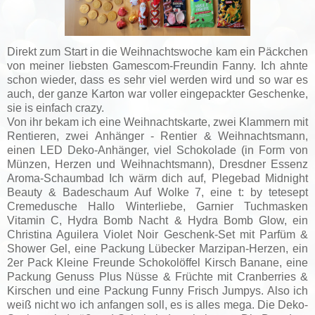
Direkt zum Start in die Weihnachtswoche kam ein Päckchen
von meiner liebsten Gamescom-Freundin Fanny. Ich ahnte
schon wieder, dass es sehr viel werden wird und so war es
auch, der ganze Karton war voller eingepackter Geschenke,
sie is einfach crazy.
Von ihr bekam ich eine Weihnachtskarte, zwei Klammern mit
Rentieren, zwei Anhänger - Rentier & Weihnachtsmann,
einen LED Deko-Anhänger, viel Schokolade (in Form von
Münzen, Herzen und Weihnachtsmann), Dresdner Essenz
Aroma-Schaumbad Ich wärm dich auf, Plegebad Midnight
Beauty & Badeschaum Auf Wolke 7, eine t: by tetesept
Cremedusche Hallo Winterliebe, Garnier Tuchmasken
Vitamin C, Hydra Bomb Nacht & Hydra Bomb Glow, ein
Christina Aguilera Violet Noir Geschenk-Set mit Parfüm &
Shower Gel, eine Packung Lübecker Marzipan-Herzen, ein
2er Pack Kleine Freunde Schokolöffel Kirsch Banane, eine
Packung Genuss Plus Nüsse & Früchte mit Cranberries &
Kirschen und eine Packung Funny Frisch Jumpys. Also ich
weiß nicht wo ich anfangen soll, es is alles mega. Die Deko-