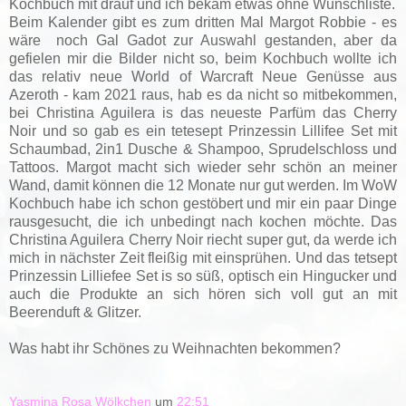
Kochbuch mit drauf und ich bekam etwas ohne Wunschliste.
Beim Kalender gibt es zum dritten Mal Margot Robbie - es
wäre noch Gal Gadot zur Auswahl gestanden, aber da
gefielen mir die Bilder nicht so, beim Kochbuch wollte ich
das relativ neue World of Warcraft Neue Genüsse aus
Azeroth - kam 2021 raus, hab es da nicht so mitbekommen,
bei Christina Aguilera is das neueste Parfüm das Cherry
Noir und so gab es ein tetesept Prinzessin Lillifee Set mit
Schaumbad, 2in1 Dusche & Shampoo, Sprudelschloss und
Tattoos. Margot macht sich wieder sehr schön an meiner
Wand, damit können die 12 Monate nur gut werden. Im WoW
Kochbuch habe ich schon gestöbert und mir ein paar Dinge
rausgesucht, die ich unbedingt nach kochen möchte. Das
Christina Aguilera Cherry Noir riecht super gut, da werde ich
mich in nächster Zeit fleißig mit einsprühen. Und das tetsept
Prinzessin Lilliefee Set is so süß, optisch ein Hingucker und
auch die Produkte an sich hören sich voll gut an mit
Beerenduft & Glitzer.
Was habt ihr Schönes zu Weihnachten bekommen?
Yasmina Rosa Wölkchen
um
22:51