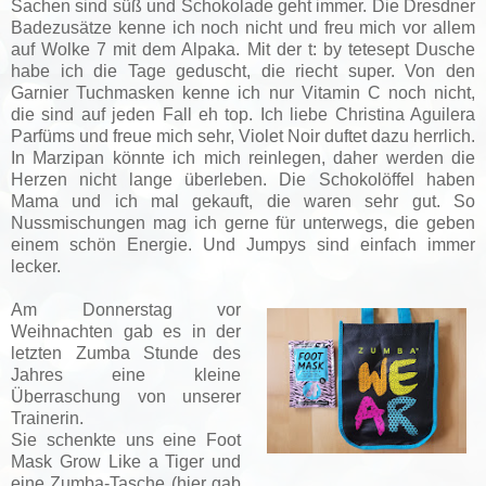
Sachen sind süß und Schokolade geht immer. Die Dresdner
Badezusätze kenne ich noch nicht und freu mich vor allem
auf Wolke 7 mit dem Alpaka. Mit der t: by tetesept Dusche
habe ich die Tage geduscht, die riecht super. Von den
Garnier Tuchmasken kenne ich nur Vitamin C noch nicht,
die sind auf jeden Fall eh top. Ich liebe Christina Aguilera
Parfüms und freue mich sehr, Violet Noir duftet dazu herrlich.
In Marzipan könnte ich mich reinlegen, daher werden die
Herzen nicht lange überleben. Die Schokolöffel haben
Mama und ich mal gekauft, die waren sehr gut. So
Nussmischungen mag ich gerne für unterwegs, die geben
einem schön Energie. Und Jumpys sind einfach immer
lecker.
Am Donnerstag vor
Weihnachten gab es in der
letzten Zumba Stunde des
Jahres eine kleine
Überraschung von unserer
Trainerin.
Sie schenkte uns eine Foot
Mask Grow Like a Tiger und
eine Zumba-Tasche (hier gab