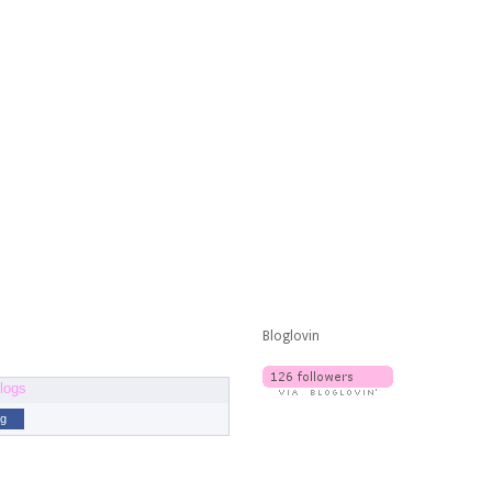
Bloglovin
og