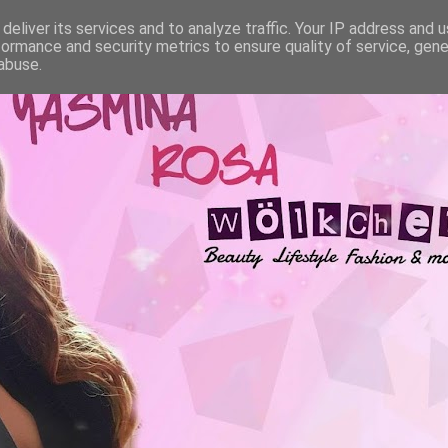
deliver its services and to analyze traffic. Your IP address and 
formance and security metrics to ensure quality of service, gen
abuse.