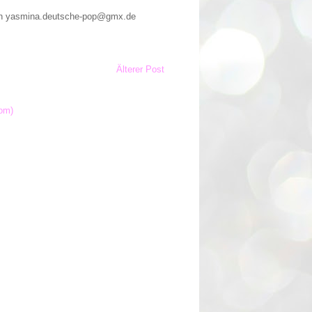
n an yasmina.deutsche-pop@gmx.de
Älterer Post
om)