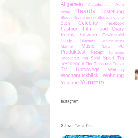
Allgemein
Auto
Aufgebraucht
Beauty
Bestellung
Award
Blogger-Event
Blogvorstellung
BlogTV
Celebrity
Buch
Facebook
Fashion
Film
Food Diary
Funny
Gewinn
Gewinnspiel
Handy
Interview
Jahresrückblick
Music
Männer
Natur
PC
Produkttest
Rezept
Sammlung
Sport
Spiel
Tag
Shopvorstellung
Testbericht
Tier
Tipps und Tricks
TV
Unterwegs
Werbung
Wochenrückblick
Wohnung
Yummie
Youtube
Instagram
Gehwol Tester Club