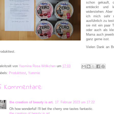
schon gekauft, 
entdeckt und k
widerstehen. Aber
ich mich sehr 
ausführlich zu tes
sie mit ein paar 
oder auch als kl
Mama auch jeweils
ganz gerne isst.
Vielen Dank an Br
rodukttest.
ekritzelt von
Yasmina Rosa Wölkchen
um
17:03
abels:
Produkttest
,
Yummie
5 Kommentare:
the creation of beauty is art.
17. Februar 2023 um 17:22
Oh how wonderful! I'll bet the cherry one tastes fantastic.
the creation of beauty is art.