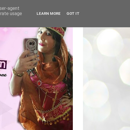
user-agent
erate usage
LEARN MORE
GOT IT