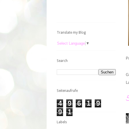
Translate my Blog
Select Language
▼
P
Search
G
L
Seitenaufrufe
4
9
6
1
9
9
1
Labels