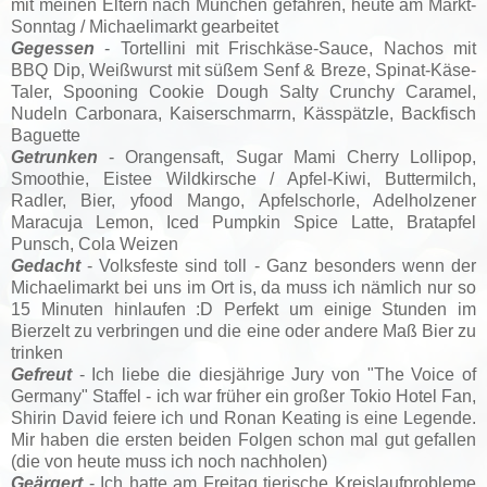
mit meinen Eltern nach München gefahren, heute am Markt-
Sonntag / Michaelimarkt gearbeitet
Gegessen
- Tortellini mit Frischkäse-Sauce, Nachos mit
BBQ Dip, Weißwurst mit süßem Senf & Breze, Spinat-Käse-
Taler, Spooning Cookie Dough Salty Crunchy Caramel,
Nudeln Carbonara, Kaiserschmarrn, Kässpätzle, Backfisch
Baguette
Getrunken
- Orangensaft, Sugar Mami Cherry Lollipop,
Smoothie, Eistee Wildkirsche / Apfel-Kiwi, Buttermilch,
Radler, Bier, yfood Mango, Apfelschorle, Adelholzener
Maracuja Lemon, Iced Pumpkin Spice Latte, Bratapfel
Punsch, Cola Weizen
Gedacht
- Volksfeste sind toll - Ganz besonders wenn der
Michaelimarkt bei uns im Ort is, da muss ich nämlich nur so
15 Minuten hinlaufen :D Perfekt um einige Stunden im
Bierzelt zu verbringen und die eine oder andere Maß Bier zu
trinken
Gefreut
- Ich liebe die diesjährige Jury von "The Voice of
Germany" Staffel - ich war früher ein großer Tokio Hotel Fan,
Shirin David feiere ich und Ronan Keating is eine Legende.
Mir haben die ersten beiden Folgen schon mal gut gefallen
(die von heute muss ich noch nachholen)
Geärgert
- Ich hatte am Freitag tierische Kreislaufprobleme