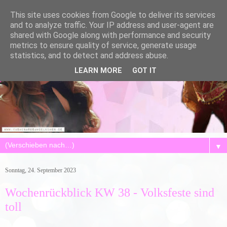
This site uses cookies from Google to deliver its services
and to analyze traffic. Your IP address and user-agent are
shared with Google along with performance and security
metrics to ensure quality of service, generate usage
statistics, and to detect and address abuse.
LEARN MORE
GOT IT
▼
Sonntag, 24. September 2023
Wochenrückblick KW 38 - Volksfeste sind
toll