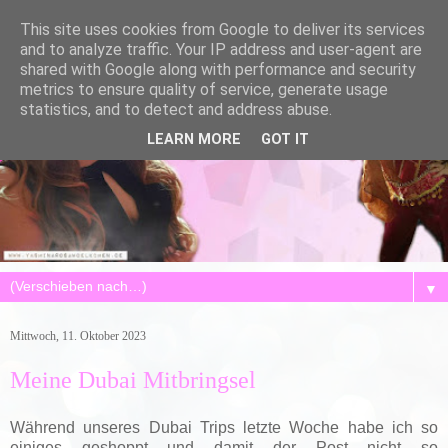
This site uses cookies from Google to deliver its services
and to analyze traffic. Your IP address and user-agent are
shared with Google along with performance and security
metrics to ensure quality of service, generate usage
statistics, and to detect and address abuse.
LEARN MORE
GOT IT
▼
Mittwoch, 11. Oktober 2023
Meine Dubai Mitbringsel
Während unseres Dubai Trips letzte Woche habe ich so
einiges geshoppt und damit der Post nicht so