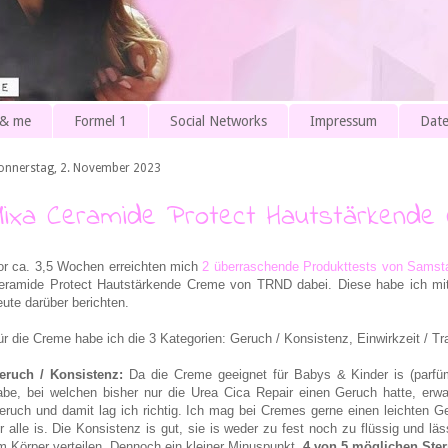
 & me
Formel 1
Social Networks
Impressum
Date
onnerstag, 2. November 2023
Mixa Ceramide Protect Hautstärkende
or ca. 3,5 Wochen erreichten mich
2 überraschende Produkttests von Samst
eramide Protect Hautstärkende Creme von TRND dabei. Diese habe ich mittl
eute darüber berichten.
ür die Creme habe ich die 3 Kategorien: Geruch / Konsistenz, Einwirkzeit / T
eruch / Konsistenz:
Da die Creme geeignet für Babys & Kinder is (parfüm
abe, bei welchen bisher nur die Urea Cica Repair einen Geruch hatte, erwa
eruch und damit lag ich richtig. Ich mag bei Cremes gerne einen leichten Ge
ür alle is. Die Konsistenz is gut, sie is weder zu fest noch zu flüssig und 
m Körper verteilen. Dennoch ein kleiner Minuspunkt.
4 von 5 möglichen Ste