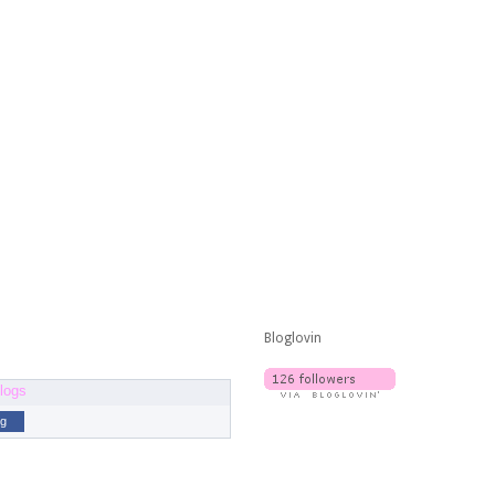
Bloglovin
og