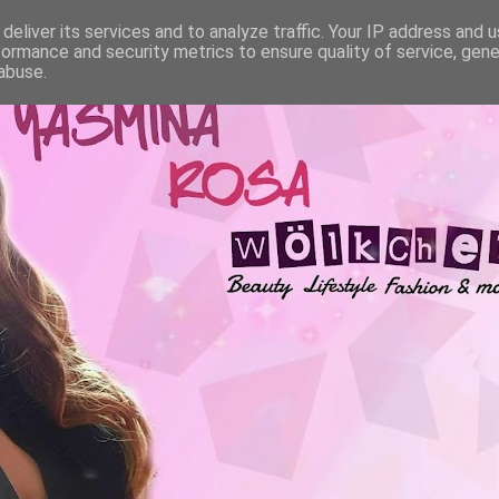
deliver its services and to analyze traffic. Your IP address and 
formance and security metrics to ensure quality of service, gen
abuse.