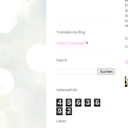
G
E
d
d
l
H
Translate my Blog
G
Select Language
▼
L
Search
Seitenaufrufe
4
9
6
3
6
9
2
Labels