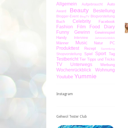
Allgemein
Auto
Aufgebraucht
Beauty
Bestellung
Award
Blogger-Event
Blogvorstellung
BlogTV
Celebrity
Buch
Facebook
Fashion
Film
Food Diary
Funny
Gewinn
Gewinnspiel
Handy
Interview
Jahresrückblick
Music
Männer
Natur
PC
Produkttest
Rezept
Sammlung
Sport
Spiel
Tag
Shopvorstellung
Testbericht
Tier
Tipps und Tricks
TV
Unterwegs
Werbung
Wochenrückblick
Wohnung
Yummie
Youtube
Instagram
Gehwol Tester Club