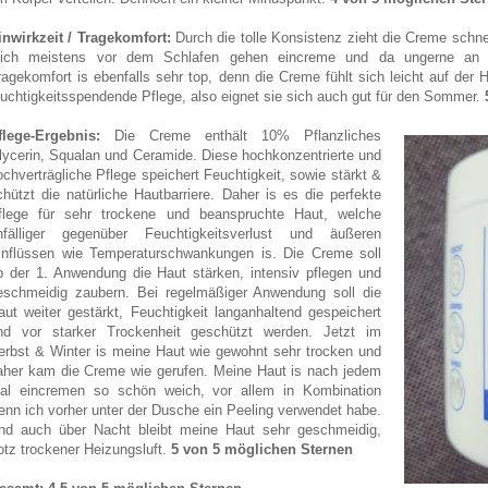
inwirkzeit / Tragekomfort:
Durch die tolle Konsistenz zieht die Creme schnel
ich meistens vor dem Schlafen gehen eincreme und da ungerne an 
ragekomfort is ebenfalls sehr top, denn die Creme fühlt sich leicht auf der 
euchtigkeitsspendende Pflege, also eignet sie sich auch gut für den Sommer.
flege-Ergebnis:
Die Creme enthält 10% Pflanzliches
lycerin, Squalan und Ceramide. Diese hochkonzentrierte und
ochverträgliche Pflege speichert Feuchtigkeit, sowie stärkt &
chützt die natürliche Hautbarriere. Daher is es die perfekte
flege für sehr trockene und beanspruchte Haut, welche
nfälliger gegenüber Feuchtigkeitsverlust und äußeren
inflüssen wie Temperaturschwankungen is. Die Creme soll
b der 1. Anwendung die Haut stärken, intensiv pflegen und
eschmeidig zaubern. Bei regelmäßiger Anwendung soll die
aut weiter gestärkt, Feuchtigkeit langanhaltend gespeichert
nd vor starker Trockenheit geschützt werden. Jetzt im
erbst & Winter is meine Haut wie gewohnt sehr trocken und
aher kam die Creme wie gerufen. Meine Haut is nach jedem
al eincremen so schön weich, vor allem in Kombination
enn ich vorher unter der Dusche ein Peeling verwendet habe.
nd auch über Nacht bleibt meine Haut sehr geschmeidig,
rotz trockener Heizungsluft.
5 von 5 möglichen Sternen