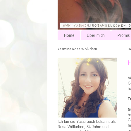
Home
Über mich
Promis
Yasmina Rosa Wölkchen
D
V
C
h
F
G
h
G
Ich bin die Yassi auch bekannt als
f
Rosa Wölkchen, 34 Jahre und
a