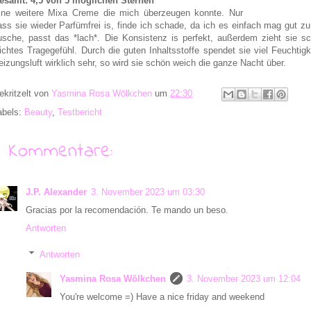
esamt: 4,5 von 5 möglichen Sternen
ine weitere Mixa Creme die mich überzeugen konnte. Nur
ass sie wieder Parfümfrei is, finde ich schade, da ich es einfach mag gut zu
usche, passt das *lach*. Die Konsistenz is perfekt, außerdem zieht sie sc
eichtes Tragegefühl. Durch die guten Inhaltsstoffe spendet sie viel Feuchtigk
eizungsluft wirklich sehr, so wird sie schön weich die ganze Nacht über.
ekritzelt von
Yasmina Rosa Wölkchen
um
22:30
abels:
Beauty
,
Testbericht
3 Kommentare:
J.P. Alexander
3. November 2023 um 03:30
Gracias por la recomendación. Te mando un beso.
Antworten
Antworten
Yasmina Rosa Wölkchen
3. November 2023 um 12:04
You're welcome =) Have a nice friday and weekend