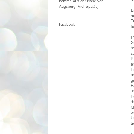
komme aus der Nähe von
Augsburg. Viel Spaß :)
E
m
T
Facebook
f
P
G
h
s
P
a
E
a
g
H
u
H
d
M
w
U
t