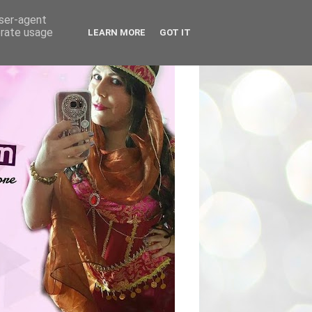
user-agent
erate usage
LEARN MORE
GOT IT