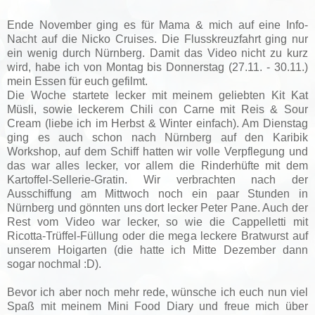
Ende November ging es für Mama & mich auf eine Info-
Nacht auf die Nicko Cruises. Die Flusskreuzfahrt ging nur
ein wenig durch Nürnberg. Damit das Video nicht zu kurz
wird, habe ich von Montag bis Donnerstag (27.11. - 30.11.)
mein Essen für euch gefilmt.
Die Woche startete lecker mit meinem geliebten Kit Kat
Müsli, sowie leckerem Chili con Carne mit Reis & Sour
Cream (liebe ich im Herbst & Winter einfach). Am Dienstag
ging es auch schon nach Nürnberg auf den Karibik
Workshop, auf dem Schiff hatten wir volle Verpflegung und
das war alles lecker, vor allem die Rinderhüfte mit dem
Kartoffel-Sellerie-Gratin. Wir verbrachten nach der
Ausschiffung am Mittwoch noch ein paar Stunden in
Nürnberg und gönnten uns dort lecker Peter Pane. Auch der
Rest vom Video war lecker, so wie die Cappelletti mit
Ricotta-Trüffel-Füllung oder die mega leckere Bratwurst auf
unserem Hoigarten (die hatte ich Mitte Dezember dann
sogar nochmal :D).
Bevor ich aber noch mehr rede, wünsche ich euch nun viel
Spaß mit meinem Mini Food Diary und freue mich über