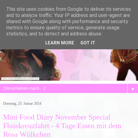
This site uses cookies from Google to deliver its services
and to analyze traffic. Your IP address and user-agent are
shared with Google along with performance and security
metrics to ensure quality of service, generate usage
statistics, and to detect and address abuse.
LEARN MORE
GOT IT
▼
Dienstag, 23. Januar 2024
Mini Food Diary November Special
Flusskreuzfahrt - 4 Tage Essen mit dem
Rosa Wölkchen