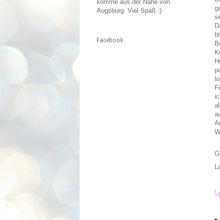
komme aus der Nähe von
g
Augsburg. Viel Spaß :)
s
D
b
Facebook
B
K
H
p
l
F
i
a
a
A
W
G
L