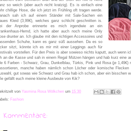
anz so weich (aber auch nicht kratzig). Es is einfach eine
ehr chillige Hose, die ich jetzt im Frühling oft tragen werde.
anach sah ich auf einem Ständer mit Sale-Sachen ein
laues Kleid (3,99€), welches ganz schlicht geschnitten is.
ei der Anprobe erinnerte es mich irgendwie an ein
rankenhaus-Hemd, ich hatte aber auch noch meine Only
ose drunter an. Ich glaube mit den richtigen Accessoires und
assenden Schuhe, kann es ganz süß aussehen. Da es so
ocker sitzt, könnte ich es mir mit einer Leggings auch für
estivals vorstellen. Für den Preis is aber sowieso nichts kaputt, auch wenn i
ch an die Kasse und sah in einem Regal Mützen hängen und hab kurz eine anpr
lle 6 Farben - Schwarz, Grau, Dunkelblau, Türkis, Pink und Rosa (je 1,49€)
ussortieren, manche haben nämlich schon Löcher oder komische Flecken 
uswahl, gut sowas wie Schwarz und Grau hab ich schon, aber ein bisschen w
ie gefällt euch meine kleine Ausbeute von Kik?
ekritzelt von
Yasmina Rosa Wölkchen
um
15:30
abels:
Fashion
4 Kommentare: