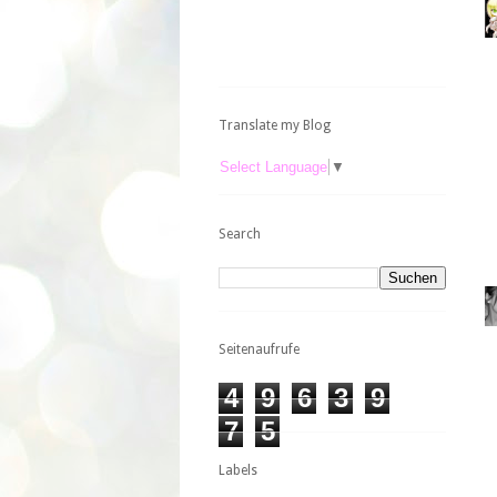
Translate my Blog
Select Language
▼
Search
Seitenaufrufe
4
9
6
3
9
7
5
Labels