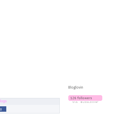
Bloglovin
og