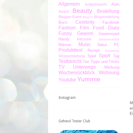
Allgemein
Auto
Aufgebraucht
Beauty
Bestellung
Award
Blogger-Event
Blogvorstellung
BlogTV
Celebrity
Buch
Facebook
Fashion
Film
Food Diary
Funny
Gewinn
Gewinnspiel
Handy
Interview
Jahresrückblick
Music
Männer
Natur
PC
Produkttest
Rezept
Sammlung
Sport
Spiel
Tag
Shopvorstellung
Testbericht
Tier
Tipps und Tricks
TV
Unterwegs
Werbung
Wochenrückblick
Wohnung
Yummie
Youtube
Instagram
M
e
E
Gehwol Tester Club