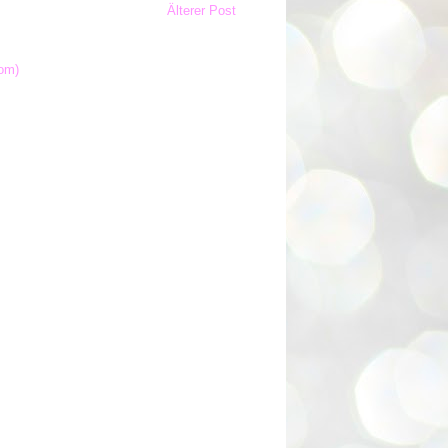
Älterer Post
om)