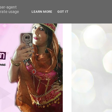
user-agent
erate usage
LEARN MORE
GOT IT