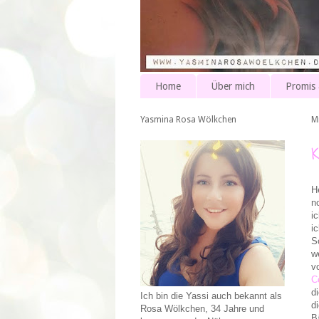
Home
Über mich
Promis
Yasmina Rosa Wölkchen
M
H
n
i
i
S
w
v
C
d
Ich bin die Yassi auch bekannt als
d
Rosa Wölkchen, 34 Jahre und
B