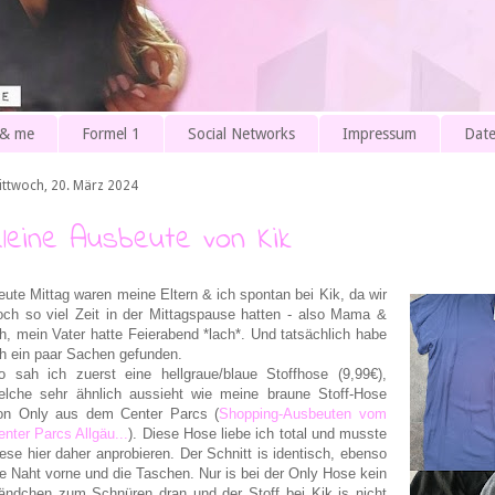
 & me
Formel 1
Social Networks
Impressum
Date
ittwoch, 20. März 2024
Kleine Ausbeute von Kik
eute Mittag waren meine Eltern & ich spontan bei Kik, da wir
och so viel Zeit in der Mittagspause hatten - also Mama &
ch, mein Vater hatte Feierabend *lach*. Und tatsächlich habe
ch ein paar Sachen gefunden.
o sah ich zuerst eine hellgraue/blaue Stoffhose (9,99€),
elche sehr ähnlich aussieht wie meine braune Stoff-Hose
on Only aus dem Center Parcs (
Shopping-Ausbeuten vom
enter Parcs Allgäu...
). Diese Hose liebe ich total und musste
iese hier daher anprobieren. Der Schnitt is identisch, ebenso
ie Naht vorne und die Taschen. Nur is bei der Only Hose kein
ändchen zum Schnüren dran und der Stoff bei Kik is nicht