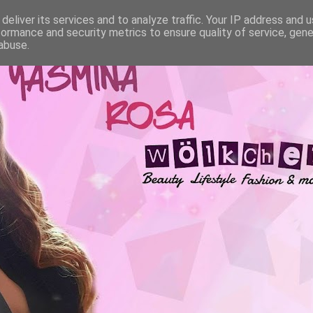
deliver its services and to analyze traffic. Your IP address and 
formance and security metrics to ensure quality of service, gen
abuse.