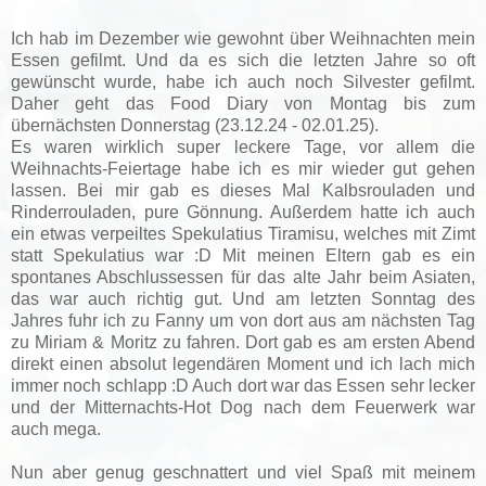
Ich hab im Dezember wie gewohnt über Weihnachten mein
Essen gefilmt. Und da es sich die letzten Jahre so oft
gewünscht wurde, habe ich auch noch Silvester gefilmt.
Daher geht das Food Diary von Montag bis zum
übernächsten Donnerstag (23.12.24 - 02.01.25).
Es waren wirklich super leckere Tage, vor allem die
Weihnachts-Feiertage habe ich es mir wieder gut gehen
lassen. Bei mir gab es dieses Mal Kalbsrouladen und
Rinderrouladen, pure Gönnung. Außerdem hatte ich auch
ein etwas verpeiltes Spekulatius Tiramisu, welches mit Zimt
statt Spekulatius war :D Mit meinen Eltern gab es ein
spontanes Abschlussessen für das alte Jahr beim Asiaten,
das war auch richtig gut. Und am letzten Sonntag des
Jahres fuhr ich zu Fanny um von dort aus am nächsten Tag
zu Miriam & Moritz zu fahren. Dort gab es am ersten Abend
direkt einen absolut legendären Moment und ich lach mich
immer noch schlapp :D Auch dort war das Essen sehr lecker
und der Mitternachts-Hot Dog nach dem Feuerwerk war
auch mega.
Nun aber genug geschnattert und viel Spaß mit meinem