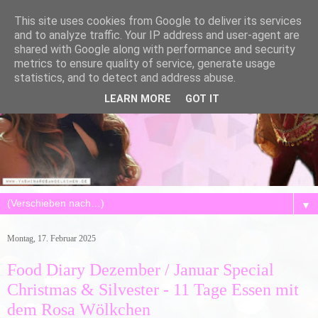
This site uses cookies from Google to deliver its services
and to analyze traffic. Your IP address and user-agent are
shared with Google along with performance and security
metrics to ensure quality of service, generate usage
statistics, and to detect and address abuse.
LEARN MORE
GOT IT
▼
Montag, 17. Februar 2025
Food Diary Dezember / Januar Special
Christmas & Silvester - 11 Tage Essen mit
dem Rosa Wölkchen