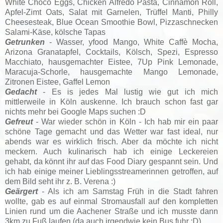
White Choco Eggs, Chicken Alfredo Pasta, Cinnamon Roll,
Apfel-Zimt Oats, Salat mit Garnelen, Trüffel Manti, Philly
Cheesesteak, Blue Ocean Smoothie Bowl, Pizzaschnecken
Salami-Käse, kölsche Tapas
Getrunken
- Wasser, yfood Mango, White Caffè Mocha,
Arizona Granatapfel, Cocktails, Kölsch, Spezi
, Espresso
Macchiato
, hausgemachter Eistee, 7Up Pink Lemonade,
Maracuja-Schorle, hausgemachte Mango Lemonade,
Zitronen Eistee, Gaffel Lemon
Gedacht
- Es is jedes Mal lustig wie gut ich mich
mittlerweile in Köln auskenne. Ich brauch schon fast gar
nichts mehr bei Google Maps suchen :D
Gefreut
- War wieder schön in Köln - Ich hab mir ein paar
schöne Tage gemacht und das Wetter war fast ideal, nur
abends war es wirklich frisch. Aber da möchte ich nicht
meckern. Auch kulinarisch hab ich einige Leckereien
gehabt, da könnt ihr auf das Food Diary gespannt sein. Und
ich hab einige meiner Lieblingsstreamerinnen getroffen, auf
dem Bild seht ihr z. B. Verena :)
Geärgert
- Als ich am Samstag Früh in die Stadt fahren
wollte, gab es auf einmal Stromausfall auf den kompletten
Linien rund um die Aachener Straße und ich musste dann
3km zu Fuß laufen (da auch irgendwie kein Bus fuhr :D)