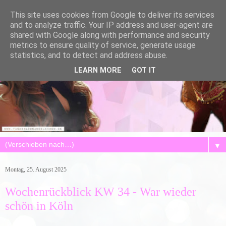
This site uses cookies from Google to deliver its services
and to analyze traffic. Your IP address and user-agent are
shared with Google along with performance and security
metrics to ensure quality of service, generate usage
statistics, and to detect and address abuse.
LEARN MORE
GOT IT
▼
Montag, 25. August 2025
Wochenrückblick KW 34 - War wieder
schön in Köln