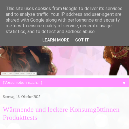
This site uses cookies from Google to deliver its services
and to analyze traffic. Your IP address and user-agent are
shared with Google along with performance and security
metrics to ensure quality of service, generate usage
statistics, and to detect and address abuse.
LEARN MORE
GOT IT
▼
Samstag, 18. Oktober 2025
Wärmende und leckere Konsumgöttinnen
Produkttests