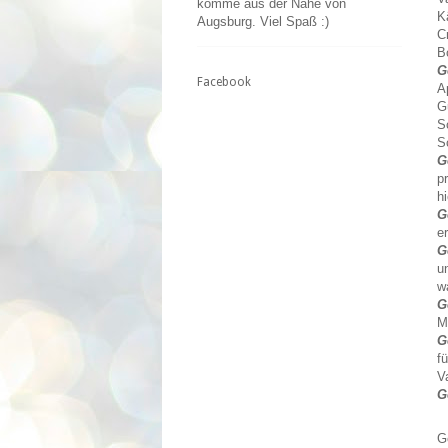
komme aus der Nähe von
K
Augsburg. Viel Spaß :)
C
B
G
Facebook
A
G
S
S
G
p
h
G
e
G
u
w
G
M
G
f
V
G
G