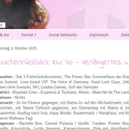
 & me
Formel 1
Social Networks
Impressum
Date
ontag, 6. Oktober 2025
Wochenrückblick KW 40 - Verlängertes
esehen
- Sat 1 Frühstücksfernsehen, The Power, Das Sommerhaus der Stars
he Summit, Love Island VIP, The Voice of Germany, Good Luck Guys, Unbek
eiern ohne Grenzen, NFL London Games, Grill den Henssler
ehört
- Mountain Crew - Expresso & Tschianti, Alfons - Meet Her At The Lov
elesen
- Nichts
emacht
- 2x ins Fitness gegangen, mit Mama 2x auf den Michaelimarkt, mi
ünchen, mit Mama Türkisch gegessen, am Donnerstag mit Mama & zwe
Bauernhof, Ausflug nach Isny, Aqua Mundo, Bauernmarkt / Honighaus, mit 
leiner Wellness-Tag)
egessen
- Raclette Brot, Cannoli Pistazie / Vanille, Trauben, Protein Mo
anilla, Kässpätzle, Lachs Semmel, Kaiserschmarrn, Pide mit Hackfleis