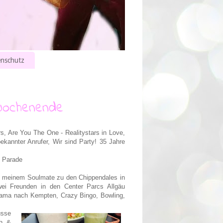
nschutz
 Wochenende
, Are You The One - Realitystars in Love,
annter Anrufer, Wir sind Party! 35 Jahre
e Parade
t meinem Soulmate zu den Chippendales in
i Freunden in den Center Parcs Allgäu
Mama nach Kempten, Crazy Bingo, Bowling,
usse
ch &