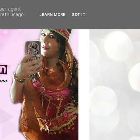
user-agent
erate usage
LEARN MORE
GOT IT