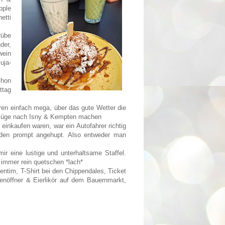
pple
etti
rübe
der,
wein
uja-
chon
ttag
en einfach mega, über das gute Wetter die
usflüge nach Isny & Kempten machen
inkaufen waren, war ein Autofahrer richtig
rden prompt angehupt. Also entweder man
 eine lustige und unterhaltsame Staffel.
 immer rein quetschen *lach*
entim, T-Shirt bei den Chippendales, Ticket
nöffner & Eierlikör auf dem Bauernmarkt,