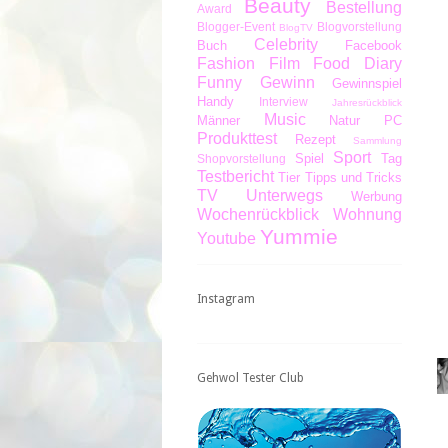
Beauty
Bestellung
Award
Blogger-Event
Blogvorstellung
BlogTV
Celebrity
Buch
Facebook
Fashion
Film
Food Diary
Funny
Gewinn
Gewinnspiel
Handy
Interview
Jahresrückblick
Music
Männer
Natur
PC
Produkttest
Rezept
Sammlung
Sport
Spiel
Tag
Shopvorstellung
Testbericht
Tier
Tipps und Tricks
TV
Unterwegs
Werbung
Wochenrückblick
Wohnung
Yummie
Youtube
Instagram
Gehwol Tester Club