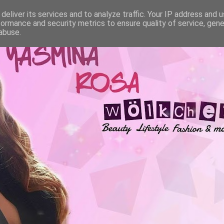
deliver its services and to analyze traffic. Your IP address and 
formance and security metrics to ensure quality of service, gen
abuse.