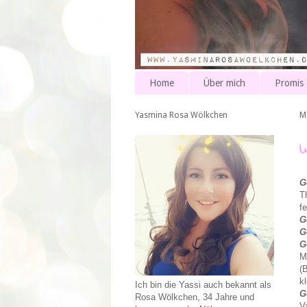
Home
Über mich
Promis
Yasmina Rosa Wölkchen
M
G
T
f
G
G
G
M
(
k
Ich bin die Yassi auch bekannt als
G
Rosa Wölkchen, 34 Jahre und
V