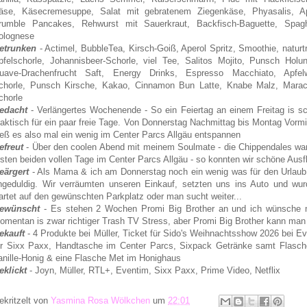
äse, Käsecremesuppe, Salat mit gebratenem Ziegenkäse, Phyasalis, A
rumble Pancakes, Rehwurst mit Sauerkraut, Backfisch-Baguette, Spagh
olognese
etrunken
- Actimel, BubbleTea, Kirsch-Goiß, Aperol Spritz, Smoothie, naturt
pfelschorle, Johannisbeer-Schorle, viel Tee, Salitos Mojito, Punsch Holun
uave-Drachenfrucht Saft, Energy Drinks, Espresso Macchiato, Apfel
chorle, Punsch Kirsche, Kakao, Cinnamon Bun Latte, Knabe Malz, Marac
chorle
edacht
- Verlängertes Wochenende - So ein Feiertag an einem Freitag is s
raktisch für ein paar freie Tage. Von Donnerstag Nachmittag bis Montag Vormi
ieß es also mal ein wenig im Center Parcs Allgäu entspannen
efreut
- Über den coolen Abend mit meinem Soulmate - die Chippendales war
rsten beiden vollen Tage im Center Parcs Allgäu - so konnten wir schöne A
eärgert
- Als Mama & ich am Donnerstag noch ein wenig was für den Urlaub e
ngeduldig. Wir verräumten unseren Einkauf, setzten uns ins Auto und wu
artet auf den gewünschten Parkplatz oder man sucht weiter...
ewünscht
- Es stehen 2 Wochen Promi Big Brother an und ich wünsche mir
omentan is zwar richtiger Trash TV Stress, aber Promi Big Brother kann man
ekauft
- 4 Produkte bei Müller, Ticket für Sido's Weihnachtsshow 2026 bei Ev
ür Sixx Paxx, Handtasche im Center Parcs, Sixpack Getränke samt Flasche
anille-Honig & eine Flasche Met im Honighaus
eklickt
- Joyn, Müller, RTL+, Eventim, Sixx Paxx, Prime Video, Netflix
ekritzelt von
Yasmina Rosa Wölkchen
um
22:01