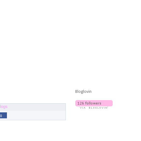
Bloglovin
og