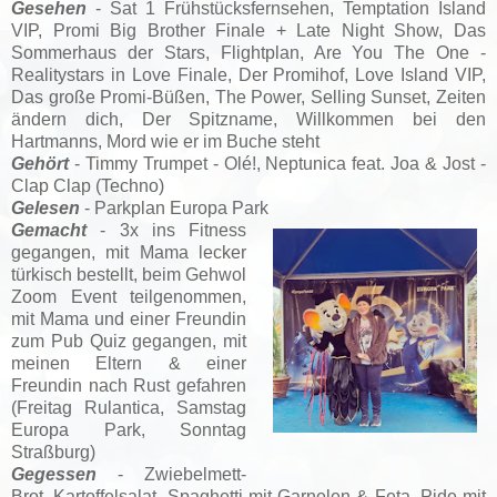
Gesehen
- Sat 1 Frühstücksfernsehen, Temptation Island
VIP, Promi Big Brother Finale + Late Night Show, Das
Sommerhaus der Stars, Flightplan, Are You The One -
Realitystars in Love Finale, Der Promihof, Love Island VIP,
Das große Promi-Büßen,
The Power, Selling Sunset, Zeiten
ändern dich, Der Spitzname, Willkommen bei den
Hartmanns, Mord wie er im Buche steht
Gehört
- Timmy Trumpet - Olé!, Neptunica feat. Joa & Jost -
Clap Clap (Techno)
Gelesen
- Parkplan Europa Park
Gemacht
- 3x ins Fitness
gegangen, mit Mama lecker
türkisch bestellt, beim Gehwol
Zoom Event teilgenommen,
mit Mama und einer Freundin
zum Pub Quiz gegangen, mit
meinen Eltern & einer
Freundin nach Rust gefahren
(Freitag Rulantica, Samstag
Europa Park, Sonntag
Straßburg)
Gegessen
- Zwiebelmett-
Brot, Kartoffelsalat, Spaghetti mit Garnelen & Feta, Pide mit