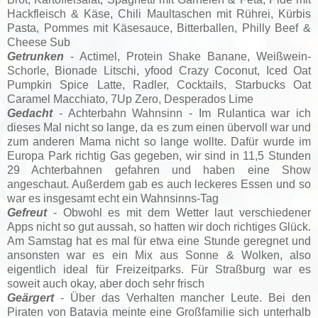
Hackfleisch & Käse, Chili Maultaschen mit Rührei, Kürbis
Pasta, Pommes mit Käsesauce, Bitterballen, Philly Beef &
Cheese Sub
Getrunken
- Actimel, Protein Shake Banane, Weißwein-
Schorle, Bionade Litschi, yfood Crazy Coconut, Iced Oat
Pumpkin Spice Latte, Radler, Cocktails, Starbucks Oat
Caramel Macchiato, 7Up Zero, Desperados Lime
Gedacht
- Achterbahn Wahnsinn - Im Rulantica war ich
dieses Mal nicht so lange, da es zum einen übervoll war und
zum anderen Mama nicht so lange wollte. Dafür wurde im
Europa Park richtig Gas gegeben, wir sind in 11,5 Stunden
29 Achterbahnen gefahren und haben eine Show
angeschaut. Außerdem gab es auch leckeres Essen und so
war es insgesamt echt ein Wahnsinns-Tag
Gefreut
- Obwohl es mit dem Wetter laut verschiedener
Apps nicht so gut aussah, so hatten wir doch richtiges Glück.
Am Samstag hat es mal für etwa eine Stunde geregnet und
ansonsten war es ein Mix aus Sonne & Wolken, also
eigentlich ideal für Freizeitparks. Für Straßburg war es
soweit auch okay, aber doch sehr frisch
Geärgert
- Über das Verhalten mancher Leute. Bei den
Piraten von Batavia meinte eine Großfamilie sich unterhalb