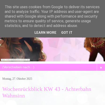
This site uses cookies from Google to deliver its services
and to analyze traffic. Your IP address and user-agent are
shared with Google along with performance and security
metrics to ensure quality of service, generate usage
statistics, and to detect and address abuse.
LEARN MORE
GOT IT
▼
Montag, 27. Oktober 2025
Wochenrückblick KW 43 - Achterbahn
Wahnsinn