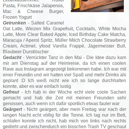
Pasta, Frischkäse Jalapenos,
Mac & Cheese Burger,
Frozen Yogurt
Getrunken
- Salted Caramel
Oat Latte, Weizen Mix Grapefruit, Cocktails, White Mocha
Latte, More Clear Baked Apple, Iced Birthday Cake Matcha,
Maracuja / Aperol Spritz, Müller Milch Chocolate Strawberry
Cream, Actimel, yfood Vanilla Frappé, Jägermeister Bull,
Blaubeer Durstlöscher
Gedacht
- Verrückter Tanz in den Mai - Die Idee dazu kam
mir am Dienstag auf der Heimreise, da ich einen coolen
Rave aus Instagram angezeigt bekommen habe. Ich war mit
einer Freundin und wir hatten viel Spaß und mehr Drinks als
geplant :D Ich weiß nicht wie ich so lange durchhalten
konnte, aber es war einfach lustig
Gefreut
- Ich hab in der Woche echt viele coole Sachen
gemacht und hab die Zeit mit meinen Freunden sehr
genossen, auch wenn ich dafür sportlich etwas fauler war
Geärgert
- Nicht geärgert, aber mein Freitag war nach der
langen Nacht echt völlig für die Tonne. Ich lag nur im Bett,
schlafen konnte ich nicht, hab mich von links nach rechts
gedreht und zwischendurch ein bisschen Trash TV geschaut