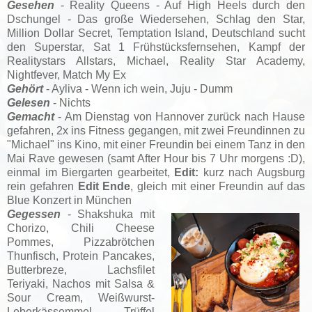
Gesehen
-
Reality Queens - Auf High Heels durch den
Dschungel - Das große Wiedersehen, Schlag den Star
,
Million Dollar Secret
,
Temptation Island, Deutschland sucht
den Superstar,
Sat 1 Frühstücksfernsehen, Kampf der
Realitystars Allstars, Michael, Reality Star Academy,
Nightfever, Match My Ex
Gehört
- Ayliva - Wenn ich wein, Juju - Dumm
Gelesen
- Nichts
Gemacht
- Am Dienstag von Hannover zurück nach Hause
gefahren
, 2x ins Fitness gegangen
, mit zwei Freundinnen zu
"Michael" ins Kino, mit einer Freundin bei einem Tanz in den
Mai Rave gewesen (samt After Hour bis 7 Uhr morgens :D),
einmal im Biergarten gearbeitet,
Edit:
kurz nach Augsburg
rein gefahren
Edit Ende
, gleich mit einer Freundin auf das
Blue Konzert in München
Gegessen
- Shakshuka mit
Chorizo, Chili Cheese
Pommes, Pizzabrötchen
Thunfisch, Protein Pancakes,
Butterbreze, Lachsfilet
Teriyaki, Nachos mit Salsa &
Sour Cream, Weißwurst-
Leberkässemmel, Trüffel