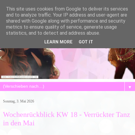
This site uses cookies from Google to deliver its services
and to analyze traffic. Your IP address and user-agent are
shared with Google along with performance and security
metrics to ensure quality of service, generate usage
statistics, and to detect and address abuse.
LEARN MORE
GOT IT
▼
Sonntag, 3. Mai 2026
Wochenrückblick KW 18 - Verrückter Tanz
in den Mai