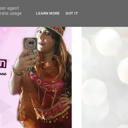
user-agent
erate usage
LEARN MORE
GOT IT