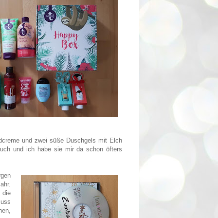
dcreme und zwei süße Duschgels mit Elch
uch und ich habe sie mir da schon öfters
rgen
ahr.
 die
muss
hen,