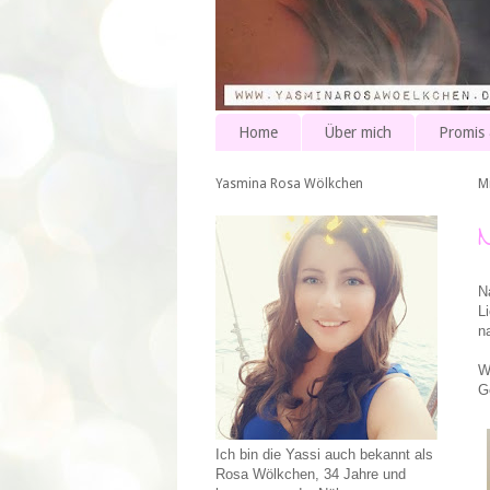
Home
Über mich
Promis
Yasmina Rosa Wölkchen
M
N
L
n
W
G
Ich bin die Yassi auch bekannt als
Rosa Wölkchen, 34 Jahre und