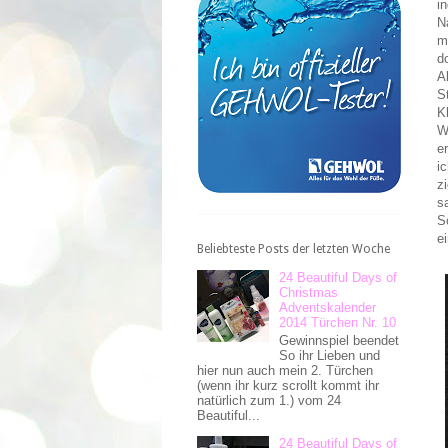
i
N
m
d
A
S
K
W
e
i
z
s
S
e
Beliebteste Posts der letzten Woche
24 Beautiful Days of
Christmas
Adventskalender
2014 Türchen Nr. 10
Gewinnspiel beendet
So ihr Lieben und
hier nun auch mein 2. Türchen
(wenn ihr kurz scrollt kommt ihr
natürlich zum 1.) vom 24
Beautiful...
24 Beautiful Days of