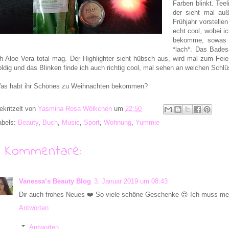
Farben blinkt. Te
der sieht mal auß
Frühjahr vorstell
echt cool, wobei i
bekomme, sowas w
*lach*. Das Bades
ch Aloe Vera total mag. Der Highlighter sieht hübsch aus, wird mal zum Fei
oldig und das Blinken finde ich auch richtig cool, mal sehen an welchen Schl
as habt ihr Schönes zu Weihnachten bekommen?
ekritzelt von
Yasmina Rosa Wölkchen
um
22:50
abels:
Beauty
,
Buch
,
Music
,
Sport
,
Wohnung
,
Yummie
9 Kommentare:
Vanessa‘s Beauty Blog
3. Januar 2019 um 08:43
Dir auch frohes Neues ❤️ So viele schöne Geschenke 😍 Ich muss mein
Antworten
Antworten