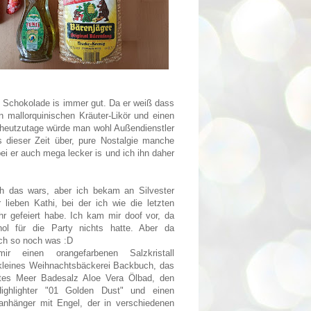
, Schokolade is immer gut. Da er weiß dass
n mallorquinischen
Kräuter-Likör und einen
w. heutzutage würde man wohl Außendienstler
dieser Zeit über, pure Nostalgie manche
ei er auch mega lecker is und ich ihn daher
h das wars, aber ich bekam an Silvester
lieben Kathi, bei der ich wie die letzten
hr gefeiert habe. Ich kam mir doof vor, da
hol für die Party nichts hatte. Aber da
ch so noch was :D
r einen orangefarbenen Salzkristall
n kleines Weihnachtsbäckerei Backbuch, das
es Meer Badesalz Aloe Vera Ölbad, den
ighlighter "01 Golden Dust" und einen
anhänger mit Engel, der in verschiedenen