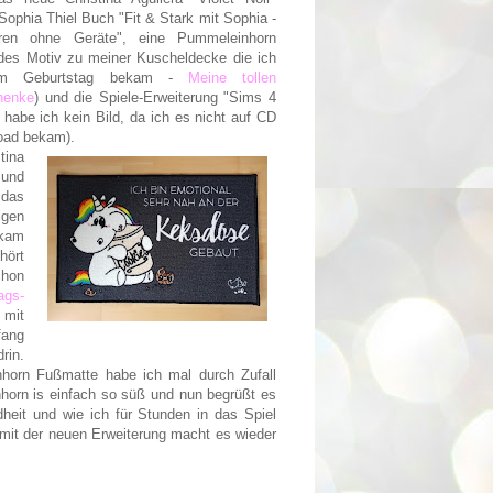
ophia Thiel Buch "Fit & Stark mit Sophia -
nieren ohne Geräte", eine Pummeleinhorn
es Motiv zu meiner Kuscheldecke die ich
zum Geburtstag bekam -
Meine tollen
henke
) und die Spiele-Erweiterung "Sims 4
r habe ich kein Bild, da ich es nicht auf CD
oad bekam).
tina
 und
das
gen
kam
hört
chon
ags-
 mit
fang
rin.
orn Fußmatte habe ich mal durch Zufall
nhorn is einfach so süß und nun begrüßt es
heit und wie ich für Stunden in das Spiel
 mit der neuen Erweiterung macht es wieder