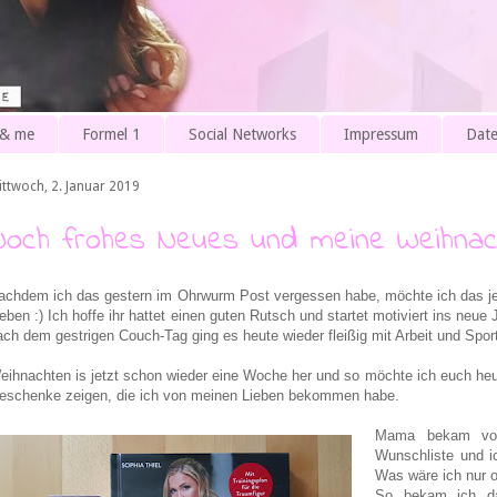
 & me
Formel 1
Social Networks
Impressum
Date
ittwoch, 2. Januar 2019
Noch frohes Neues und meine Weihnac
achdem ich das gestern im Ohrwurm Post vergessen habe, möchte ich das jet
ieben :) Ich hoffe ihr hattet einen guten Rutsch und startet motiviert ins neue
ach dem gestrigen Couch-Tag ging es heute wieder fleißig mit Arbeit und Sport
eihnachten is jetzt schon wieder eine Woche her und so möchte ich euch he
eschenke zeigen, die ich von meinen Lieben bekommen habe.
Mama bekam von
Wunschliste und i
Was wäre ich nur
So bekam ich das