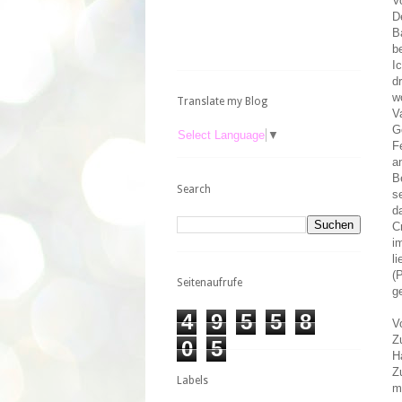
V
D
B
b
I
d
w
Translate my Blog
V
G
Select Language
▼
F
a
B
Search
s
d
C
i
l
(
Seitenaufrufe
g
4
9
5
5
8
V
Z
0
5
H
Z
Labels
m