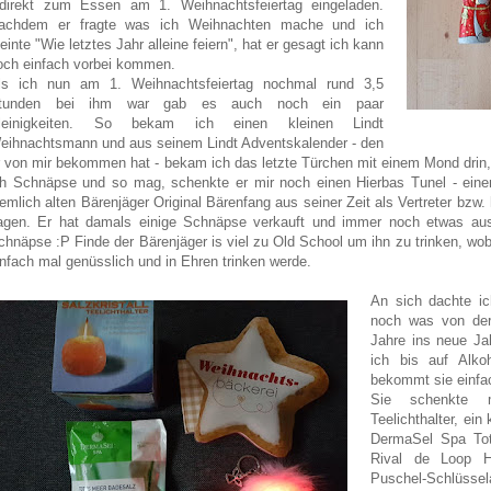
ndirekt zum Essen am 1. Weihnachtsfeiertag eingeladen.
achdem er fragte was ich Weihnachten mache und ich
einte "Wie letztes Jahr alleine feiern", hat er gesagt ich kann
och einfach vorbei kommen.
ls ich nun am 1. Weihnachtsfeiertag nochmal rund 3,5
tunden bei ihm war gab es auch noch ein paar
leinigkeiten.
So bekam ich einen kleinen Lindt
eihnachtsmann und aus seinem Lindt Adventskalender - den
r von mir bekommen hat - bekam ich das letzte Türchen mit einem Mond drin
ch Schnäpse und so mag, schenkte er mir noch einen Hierbas Tunel - eine
iemlich alten Bärenjäger Original Bärenfang aus seiner Zeit als Vertreter bz
agen. Er hat damals einige Schnäpse verkauft und immer noch etwas aus 
chnäpse :P Finde der Bärenjäger is viel zu Old School um ihn zu trinken, wob
infach mal genüsslich und in Ehren trinken werde.
An sich dachte ic
noch was von der 
Jahre ins neue Ja
ich bis auf Alko
bekommt sie einfa
Sie schenkte mi
Teelichthalter, ei
DermaSel Spa Tot
Rival de Loop H
Puschel-Schlüssel