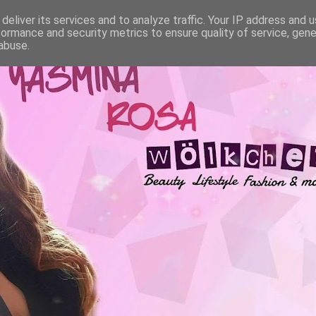
deliver its services and to analyze traffic. Your IP address and 
formance and security metrics to ensure quality of service, gen
abuse.