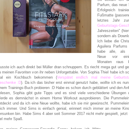
Parfum, das neue S
Erfolgreich trai
Fußmatte (passend
letztes Jahr 
Geburtstags-Gesc
Jahreszeiten" (hie
sondern als Downl
Ich liebe die Chris
Aguilera Parfums
habe alle, als 
Neue vor eini
Monaten raus 
usste ich auch direkt bei Müller dran schnuppern. Es riecht mega gut und ge
u meinen Favoriten von ihr neben Unforgettable. Von Sophia Thiel habe ich s
al ein Kochbuch bekommen (
Verspätet endlich mal meine Geburtst
eschenke :D
). Da ich das bisher erst einmal genutzt habe, wollte ich es nun
inem Trainings-Buch probieren :D Habe es schon durch geblättert und den An
elesen, Sophia gibt gute Tipps und es sind viele verschiedene Übungen d
erde es demnächst in einem Home Workout ausprobieren. Die Pummeleinh
ntdeckt und da ich eine Neue wollte, habe ich sie mir gewünscht. Pummelei
ich immer. Und Sims is einfach genial, erinnert mich immer an meine Kind
ersunken bin. Habe Sims 4 aber seit Sommer 2017 nicht mehr gespielt, jetzt
iel mehr Spaß.