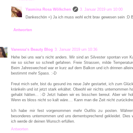
Yasmina Rosa Wölkchen
3. Januar 2019 um 10:00
Dankeschön =) Ja ich muss wohl echt brav gewesen sein :D 
Antworten
Vanessa‘s Beauty Blog
3. Januar 2019 um 10:36
Hehe bei uns war‘s nicht anders. Wir sind an Silvester spontan von K
nie so sicher so schnell gefahren. Freie Strassen, milde Temperat
Beim Jahreswechsel war er kurz auf dem Balkon und ich drinnen alleine
bestimmt mehr Spass. :-D
Freut mich sehr, bist du gesund ins neue Jahr gestartet, ich zum Glü
kränkeln und ist jetzt stark erkältet. Obwohl wir nichts unternommen
gehabt hätten... :-D Jetzt haben wir es bisschen bereut. Aber wir h
Wenn es bloss nicht so kalt wäre.... Kann man die Zeit nicht zurückdre
Ich habe mir fest vorgenommen mehr Outfits zu posten. Währen
besonderes unternommen und uns dementsprechend gekleidet. Dies 
ich werde dir deinen Wunsch erfüllen.
Antworten