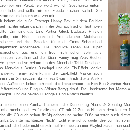
on meiner Gamescom-Freundin Fanny bekam ich Mitte
ezember ein Paket. Sie weiß wie ich Geschenke unterm
aum liebe und wollte mir eine Freude machen, so lieb. Sie
ekam natürlich auch was von mir.
ch bekam die süße Tetesept Happy Box mit dem Faultier
rauf, richtig witzig da ich mir die Box auch schon fast holen
ollte. Drin sind das Eine Portion Glück Badesalz Pfirsich
anille, die Hallo Lebenslust Aromadusche Matchatee
ojibeere und das Paradies für mich Creme-Schaumbad
eigenmilch Andenbeere. Die Produkte sehen alle super
nsprechend aus und ich freu mich schon sehr aufs
enutzen, vor allem auf die Bäder.
Fanny mag Yves Rocher
ehr gerne und so bekam ich das Monoi de Tahiti Duschgel,
as Marvelous Berries Duschgel und die Eis-Effekt Maske
ranberry. Fanny schenkt mir die Eis-Effekt Maske auch
mmer zur Gamescom, da sie weiß wie ich ich diese Maske
iebe.
Außerdem bekam ich noch die Treaclemoon Ice Bon Bon Surprise Han
Pfefferminze) und Pinguin (Winter Berry) drauf. Die Handcreme hat Mama a
emopst. Und die beiden Duschgels sind einfach niedlich.
on meiner einen Zumba Trainerin - die Donnerstag Abend & Sonntag Mo
umba macht - gab es für alle eine CD mit 22 Zumba Hits aus dem letzten J
abe die CD auch schon fleißig gehört und meine Füße mussten auch direkt
umba Schritte nachtanzen *lach*. Echt eine richtig coole Idee von ihr, so 
an sich die Lieder nicht einzeln auf Youtube zu einer Playlist zusammen suc