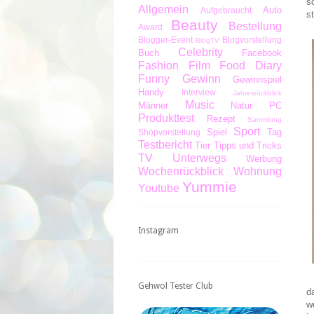
s
Allgemein
Auto
Aufgebraucht
st
Beauty
Bestellung
Award
Blogger-Event
Blogvorstellung
BlogTV
Celebrity
Buch
Facebook
Fashion
Film
Food Diary
Funny
Gewinn
Gewinnspiel
Handy
Interview
Jahresrückblick
Music
Männer
Natur
PC
Produkttest
Rezept
Sammlung
Sport
Spiel
Tag
Shopvorstellung
Testbericht
Tier
Tipps und Tricks
TV
Unterwegs
Werbung
Wochenrückblick
Wohnung
Yummie
Youtube
Instagram
Gehwol Tester Club
d
w