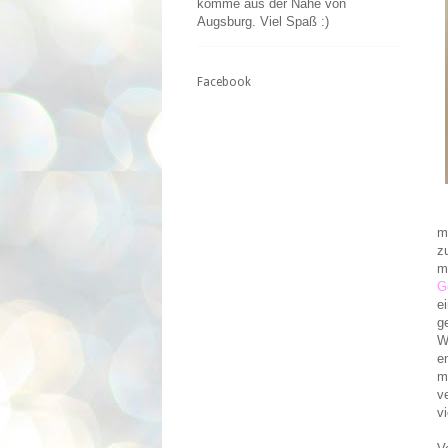
komme aus der Nähe von
Augsburg. Viel Spaß :)
Facebook
m
z
m
G
e
g
W
e
m
v
v