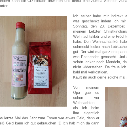
ondern kann die CD einfach anwerfen und direkt eine Zumba Session Zuh
arten.
Ich selber habe mir indirekt 
was geschenkt indem ich mi
Sonntag, den 23. Dezember,
meinem Letzten Christkindlsm
Weihnachtslikör und eine Früch
habe. Den Weihnachtslikör hab
schmeckt lecker nach Lebkuchen
gut. Der wird mal ganz entspann
was Passendes genascht. Und d
schön lecker nach Mandeln, da 
nicht widerstehen. Da freue ic
bald mal verköstigen.
Kauft ihr auch gerne solche ma
Von meinem
Opa gab es
schon vor
Weihnachten
als ich beim
ihm eigentlich
as letzte Mal das Jahr zum Essen war etwas Geld, denn er
eiß Geld kann ich gut gebrauchen :D Ich hab mich da dann