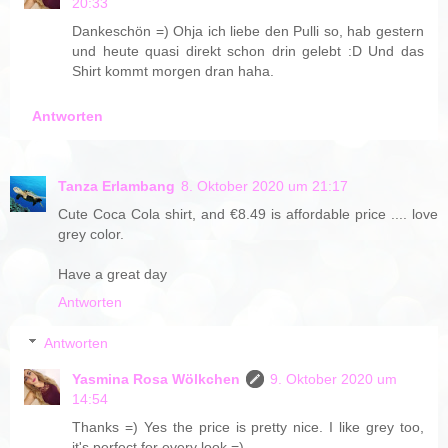
20:33
Dankeschön =) Ohja ich liebe den Pulli so, hab gestern
und heute quasi direkt schon drin gelebt :D Und das
Shirt kommt morgen dran haha.
Antworten
Tanza Erlambang
8. Oktober 2020 um 21:17
Cute Coca Cola shirt, and €8.49 is affordable price .... love
grey color.
Have a great day
Antworten
Antworten
Yasmina Rosa Wölkchen
9. Oktober 2020 um
14:54
Thanks =) Yes the price is pretty nice. I like grey too,
it's perfect for every look =)