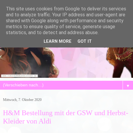
This site uses cookies from Google to deliver its services
and to analyze traffic. Your IP address and user-agent are
shared with Google along with performance and security
metrics to ensure quality of service, generate usage
statistics, and to detect and address abuse.
LEARN MORE
GOT IT
▼
Mittwoch, 7. Oktober 2020
H&M Bestellung mit der GSW und Herbst-
Kleider von Aldi