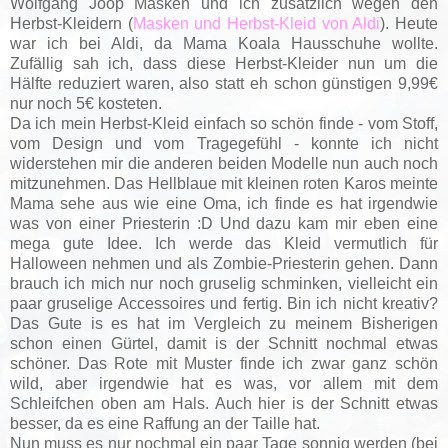
Wolfgang Joop Masken und ich zusätzlich wegen den
Herbst-Kleidern (
Masken und Herbst-Kleid von Aldi
). Heute
war ich bei Aldi, da Mama Koala Hausschuhe wollte.
Zufällig sah ich, dass diese Herbst-Kleider nun um die
Hälfte reduziert waren, also statt eh schon günstigen 9,99€
nur noch 5€ kosteten.
Da ich mein Herbst-Kleid einfach so schön finde - vom Stoff,
vom Design und vom Tragegefühl - konnte ich nicht
widerstehen mir die anderen beiden Modelle nun auch noch
mitzunehmen. Das Hellblaue mit kleinen roten Karos meinte
Mama sehe aus wie eine Oma, ich finde es hat irgendwie
was von einer Priesterin :D Und dazu kam mir eben eine
mega gute Idee. Ich werde das Kleid vermutlich für
Halloween nehmen und als Zombie-Priesterin gehen. Dann
brauch ich mich nur noch gruselig schminken, vielleicht ein
paar gruselige Accessoires und fertig. Bin ich nicht kreativ?
Das Gute is es hat im Vergleich zu meinem Bisherigen
schon einen Gürtel, damit is der Schnitt nochmal etwas
schöner. Das Rote mit Muster finde ich zwar ganz schön
wild, aber irgendwie hat es was, vor allem mit dem
Schleifchen oben am Hals. Auch hier is der Schnitt etwas
besser, da es eine Raffung an der Taille hat.
Nun muss es nur nochmal ein paar Tage sonnig werden (bei