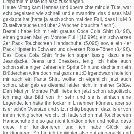
Ersparnis musste ich also zuschlagen.
Heute Mittag kam Hermes und überreichte mir die Tüte, war
echt begeistert wie schnell und einwandfrei das dieses Mal
geklappt hat (hatte ja auch schon mal den Fall, dass H&M 3
Zustellversuche und über 2 Wochen brauchte *lach*).
Bestellt habe ich mir ein graues Coca Cola Shirt (8,49€),
einen grauen Marilyn Monroe Pulli (16,99€), ein schwarzes
2er Pack Touchscreen Handschuhe (5,09€) sowie ein 4er
Pack Hipster in Schwarz und diversen Rosa-Tönen (8,49€).
Das Coca Cola Shirt finde ich super lässig, dazu eine
Jeansjacke, Jeans und Sneakers, fertig. Ich habe auch
schon seit einigen Jahren ein Sprite Shirt und dachte mir ein
Brüderchen wäre doch mal ganz nett :D Irgendwann hole ich
mir auch ein Fanta Shirt, wollte ich eigentlich jetzt auch
schon, aber gab es diesmal leider nicht in meiner Größe.
Den Marilyn Monroe Pulli liebe ich jetzt schon abgöttisch,
ich mag das Bild von ihr sehr und sie is einfach eine
Legende. Ich hätte ihn locker in L nehmen können, aber so
is er schön Oversize und sitzt richtig bequem, dazu is er von
innen richtig schön weich. Ich hatte schon mal Touchscreen
Handschuhe die so gar nicht funktionierten und hoffte, dass
diese hier funktionieren und ich habe Glück, sie
funktionieren. So bin ich im Winter also gut eingepackt und