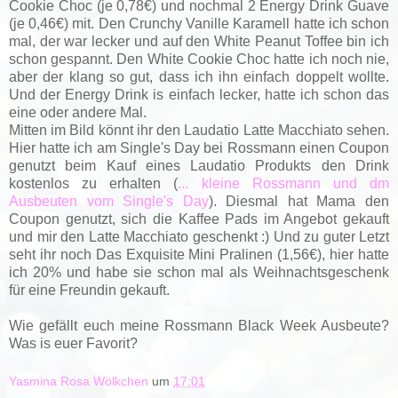
Cookie Choc (je 0,78€) und nochmal 2 Energy Drink Guave
(je 0,46€) mit. Den Crunchy Vanille Karamell hatte ich schon
mal, der war lecker und auf den White Peanut Toffee bin ich
schon gespannt. Den White Cookie Choc hatte ich noch nie,
aber der klang so gut, dass ich ihn einfach doppelt wollte.
Und der Energy Drink is einfach lecker, hatte ich schon das
eine oder andere Mal.
Mitten im Bild könnt ihr den Laudatio Latte Macchiato sehen.
Hier hatte ich am Single's Day bei Rossmann einen Coupon
genutzt beim Kauf eines Laudatio Produkts den Drink
kostenlos zu erhalten (
... kleine Rossmann und dm
Ausbeuten vom Single's Day
). Diesmal hat Mama den
Coupon genutzt, sich die Kaffee Pads im Angebot gekauft
und mir den Latte Macchiato geschenkt :) Und zu guter Letzt
seht ihr noch Das Exquisite Mini Pralinen (1,56€), hier hatte
ich 20% und habe sie schon mal als Weihnachtsgeschenk
für eine Freundin gekauft.
Wie gefällt euch meine Rossmann Black Week Ausbeute?
Was is euer Favorit?
Yasmina Rosa Wölkchen
um
17:01