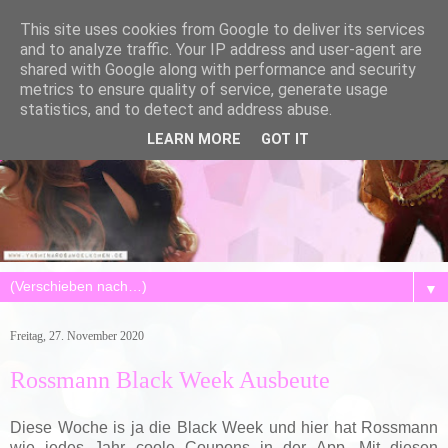
This site uses cookies from Google to deliver its services
and to analyze traffic. Your IP address and user-agent are
shared with Google along with performance and security
metrics to ensure quality of service, generate usage
statistics, and to detect and address abuse.
LEARN MORE
GOT IT
▼
Freitag, 27. November 2020
Rossmann Black Week Ausbeute
Diese Woche is ja die Black Week und hier hat Rossmann
wie jedes Jahr coole Coupons in der App. Mit diesen