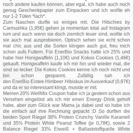
noch andere kaufen können, aber egal, ich habe auch noch
genug Geschenkpapier zum Einpacken und ich wollte eh
nur 1-2 Tüten *lach*.
Zum Naschen durfte so einiges mit. Die
Hitschies by
Carmushka (1,95€) gehen ja momentan total auf Instagram
rum und auch wenn sie doch ziemlich teuer sind, wollte ich
sie auch mal ausprobieren. Optisch sehen sie echt schon
mal chic aus und die Sorten klingen auch gut, freu mich
schon aufs Futtern. Für
EnerBio Snacks hatte ich 25% und
habe hier Honigwaffeln (1,10€) und
Kokos Cookies (1,46€)
gekauft. Honigwaffeln kaufe ich mir hin und wieder mal, die
sind so lecker. Die Kokos Cookies kenne ich noch nicht und
bin schon gespannt. Zufällig sah ich
den
EnerBio
Eistee
Himbeer Hibiskus im Ausverkauf (0,97€)
und da er so interessant klingt, musste er mit.
Meinen 20% WellMix Coupon habe ich ja gestern schon aus
Versehen eingelöst als ich mir einen Energy Drink geholt
habe, aber zum Glück war Mama ja dabei und so habe ich
die einfach auf ihre Rechnung gepackt :D So durften die
beiden Sport Riegel
38% Protein Crunchy Vanille Karamell
und 35% Protein White Peanut Toffee (je 0,78€), sowie 2
Balance Riegel
33% Eiweiß + Ballaststoffquelle White