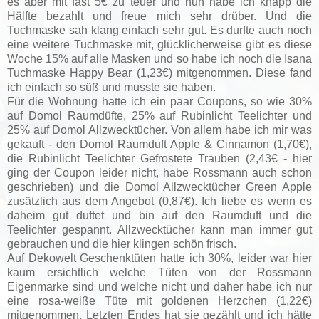
es aber mit fast 5€ zu teuer und nun habe ich knapp die
Hälfte bezahlt und freue mich sehr drüber. Und die
Tuchmaske sah klang einfach sehr gut. Es durfte auch noch
eine weitere Tuchmaske mit, glücklicherweise gibt es diese
Woche 15% auf alle Masken und so habe ich noch die Isana
Tuchmaske Happy Bear (1,23€) mitgenommen. Diese fand
ich einfach so süß und musste sie haben.
Für die Wohnung hatte ich ein paar Coupons, so wie 30%
auf Domol Raumdüfte, 25% auf Rubinlicht Teelichter und
25% auf Domol Allzwecktücher. Von allem habe ich mir was
gekauft - den Domol Raumduft Apple & Cinnamon (1,70€),
die Rubinlicht Teelichter Gefrostete Trauben (2,43€ - hier
ging der Coupon leider nicht, habe Rossmann auch schon
geschrieben) und die Domol Allzwecktücher Green Apple
zusätzlich aus dem Angebot (0,87€). Ich liebe es wenn es
daheim gut duftet und bin auf den Raumduft und die
Teelichter gespannt. Allzwecktücher kann man immer gut
gebrauchen und die hier klingen schön frisch.
Auf Dekowelt Geschenktüten hatte ich 30%, leider war hier
kaum ersichtlich welche Tüten von der Rossmann
Eigenmarke sind und welche nicht und daher habe ich nur
eine rosa-weiße Tüte mit goldenen Herzchen (1,22€)
mitgenommen. Letzten Endes hat sie gezählt und ich hätte