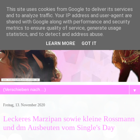
This site uses cookies from Google to deliver its services
and to analyze traffic. Your IP address and user-agent are
shared with Google along with performance and security
metrics to ensure quality of service, generate usage
statistics, and to detect and address abuse.
LEARN MORE
GOT IT
▼
Freitag, 13. November 2020
Leckeres Marzipan sowie kleine Rossmann
und dm Ausbeuten vom Single's Day