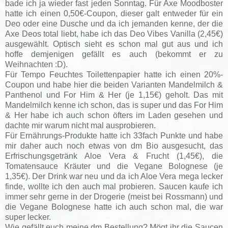
bade ich ja wieder fast jeden Sonntag. Für Axe Moodboster
hatte ich einen 0,50€-Coupon, dieser galt entweder für ein
Deo oder eine Dusche und da ich jemanden kenne, der die
Axe Deos total liebt, habe ich das Deo Vibes Vanilla (2,45€)
ausgewählt. Optisch sieht es schon mal gut aus und ich
hoffe demjenigen gefällt es auch (bekommt er zu
Weihnachten :D).
Für Tempo Feuchtes Toilettenpapier hatte ich einen 20%-
Coupon und habe hier die beiden Varianten Mandelmilch &
Panthenol und For Him & Her (je 1,15€) geholt. Das mit
Mandelmilch kenne ich schon, das is super und das For Him
& Her habe ich auch schon öfters im Laden gesehen und
dachte mir warum nicht mal ausprobieren.
Für Ernährungs-Produkte hatte ich 33fach Punkte und habe
mir daher auch noch etwas von dm Bio ausgesucht, das
Erfrischungsgetränk Aloe Vera & Frucht (1,45€), die
Tomatensauce Kräuter und die Vegane Bolognese (je
1,35€). Der Drink war neu und da ich Aloe Vera mega lecker
finde, wollte ich den auch mal probieren. Saucen kaufe ich
immer sehr gerne in der Drogerie (meist bei Rossmann) und
die Vegane Bolognese hatte ich auch schon mal, die war
super lecker.
Wie gefällt euch meine dm Bestellung? Mögt ihr die Saucen