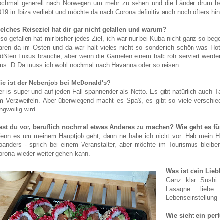
ochmal generell nach Norwegen um mehr zu sehen und die Länder drum h
019 in Ibiza verliebt und möchte da nach Corona definitiv auch noch öfters hin
elches Reiseziel hat dir gar nicht gefallen und warum?
lso gefallen hat mir bisher jedes Ziel, ich war nur bei Kuba nicht ganz so bege
aren da im Osten und da war halt vieles nicht so sonderlich schön was Ho
rößten Luxus brauche, aber wenn die Garnelen einem halb roh serviert werden
aus :D Da muss ich wohl nochmal nach Havanna oder so reisen.
ie ist der Nebenjob bei McDonald's?
er is super und auf jeden Fall spannender als Netto. Es gibt natürlich auch T
m Verzweifeln. Aber überwiegend macht es Spaß, es gibt so viele verschi
ngweilig wird.
ast du vor, beruflich nochmal etwas Anderes zu machen? Wie geht es für
enn es um meinem Hauptjob geht, dann ne habe ich nicht vor. Hab mein Ho
oanders - sprich bei einem Veranstalter, aber möchte im Tourismus bleiben
orona wieder weiter gehen kann.
Was ist dein Lie
Ganz klar Sushi
Lasagne liebe
Lebenseinstellung 
Wie sieht ein per