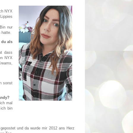
 ich NYX
Lippies
Bin nur
 hatte.
 du als
ut dass
nen NYX
Creams,
h sonst
andy?
ich mal
ich bin
gepostet und da wurde mir 2012 ans Herz