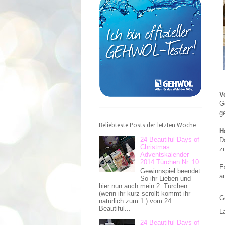
V
G
g
Beliebteste Posts der letzten Woche
H
24 Beautiful Days of
D
Christmas
z
Adventskalender
2014 Türchen Nr. 10
E
Gewinnspiel beendet
a
So ihr Lieben und
hier nun auch mein 2. Türchen
(wenn ihr kurz scrollt kommt ihr
G
natürlich zum 1.) vom 24
Beautiful...
L
24 Beautiful Days of