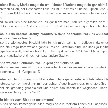
elche Beauty-Marke magst du am liebsten? Welche magst du gar nicht?
nterschiedlich, bei Lidschatten liebe ich BH Cosmetics und bei Lippen liebe
) Auf dem Bild habe ich zum Beispiel einer meiner aktuellen liebsten NYX 
auf.
nd so wirklich eine Marke die ich gar nicht mag, hab ich eigentlich nicht. 
icht so der Fan von Natur-Kosmetik, da ich da bisher nie so gute Farbabgaben
as is dein liebstes Beauty-Produkt? Welche Kosmetik-Produkte würdest
avoriten bezeichnen?
lso als allerliebstes Produkt könnte ich mich gar nicht festlegen, daher g
uch die Frage kam welche generell meine Favoriten sind. Ich liebe ja mei
ugenbrauenstift, meinen NYX Epic Ink Eyeliner, die NYX Soft Matte Lip 
ssie Nagellacke und noch ein paar andere Sachen.
hne welches Schmink-Produkt geht gar nichts bei dir?
efinitiv Augenbrauenstift, da ich keinerlei Augenbrauen mehr habe, würde ic
ussehen wie ein Gespenst :D
ieber ein Jahr ungeschminkt aus dem Haus gehen oder ein Jahr ohne H
rsteres, geh eh meist nur mit gemachten Augenbrauen raus (und die zähle 
icht als großartig geschminkt) und selbst das könnte ich weglassen. Denn 
hne mein Handy nichts *lach*.
ie bist du zum Bloggen gekommen?
ch hab schon immer gerne alles mögliche aus meinem Leben auf Facebook 