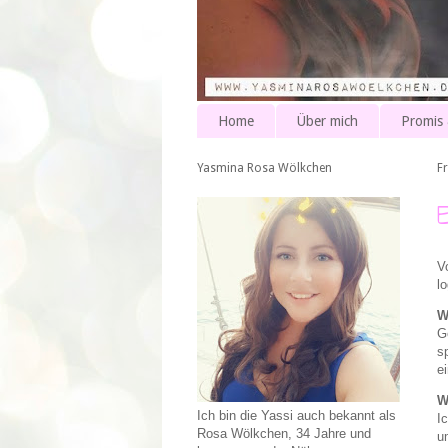
Home
Über mich
Promis
Yasmina Rosa Wölkchen
F
V
l
W
G
s
e
W
Ich bin die Yassi auch bekannt als
I
Rosa Wölkchen, 34 Jahre und
u