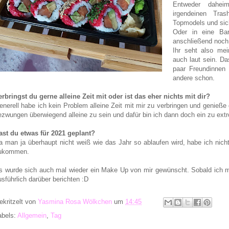
Entweder dahei
irgendeinen Tr
Topmodels und sic
Oder in eine Ba
anschließend noch 
Ihr seht also mei
auch laut sein. D
paar Freundinnen 
andere schon.
erbringst du gerne alleine Zeit mit oder ist das eher nichts mit dir?
enerell habe ich kein Problem alleine Zeit mit mir zu verbringen und genieße
ezwungen überwiegend alleine zu sein und dafür bin ich dann doch ein zu extr
ast du etwas für 2021 geplant?
a man ja überhaupt nicht weiß wie das Jahr so ablaufen wird, habe ich nicht
ukommen.
s wurde sich auch mal wieder ein Make Up von mir gewünscht. Sobald ich m
usführlich darüber berichten :D
ekritzelt von
Yasmina Rosa Wölkchen
um
14:45
abels:
Allgemein
,
Tag