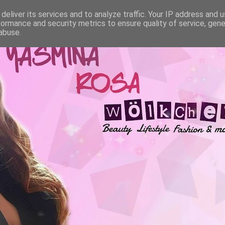
deliver its services and to analyze traffic. Your IP address and 
formance and security metrics to ensure quality of service, gen
abuse.