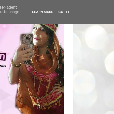
user-agent
erate usage
LEARN MORE
GOT IT