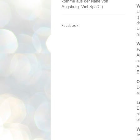
komme aus der Nähe von
W
Augsburg. Viel Spaß :)
U
:
dr
Facebook
U
n
W
F
A
a
A
E
O
D
a
L
E
n
o
W
I