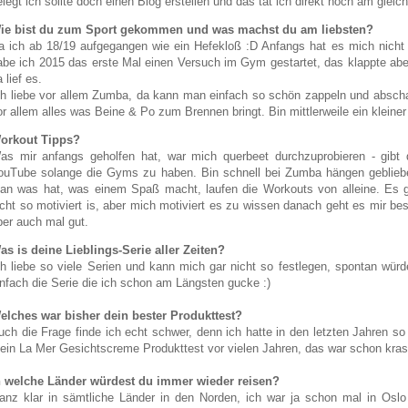
elegt ich sollte doch einen Blog erstellen und das tat ich direkt noch am gleic
ie bist du zum Sport gekommen und was machst du am liebsten?
a ich ab 18/19 aufgegangen wie ein Hefekloß :D Anfangs hat es mich nicht 
abe ich 2015 das erste Mal einen Versuch im Gym gestartet, das klappte abe
 lief es.
ch liebe vor allem Zumba, da kann man einfach so schön zappeln und abschalt
or allem alles was Beine & Po zum Brennen bringt. Bin mittlerweile ein kleiner
orkout Tipps?
as mir anfangs geholfen hat, war mich querbeet durchzuprobieren - gibt
ouTube solange die Gyms zu haben. Bin schnell bei Zumba hängen geblieb
an was hat, was einem Spaß macht, laufen die Workouts von alleine. Es gi
icht so motiviert is, aber mich motiviert es zu wissen danach geht es mir bes
ber auch mal gut.
as is deine Lieblings-Serie aller Zeiten?
ch liebe so viele Serien und kann mich gar nicht so festlegen, spontan wü
infach die Serie die ich schon am Längsten gucke :)
elches war bisher dein bester Produkttest?
uch die Frage finde ich echt schwer, denn ich hatte in den letzten Jahren so
ein La Mer Gesichtscreme Produkttest vor vielen Jahren, das war schon kras
n welche Länder würdest du immer wieder reisen?
anz klar in sämtliche Länder in den Norden, ich war ja schon mal in Os