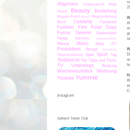
n
Allgemein
Auto
Aufgebraucht
2
Beauty
Bestellung
Award
Blogger-Event
Blogvorstellung
BlogTV
W
Celebrity
Buch
Facebook
A
Fashion
Film
Food Diary
w
Funny
Gewinn
Gewinnspiel
g
Handy
Interview
r
Jahresrückblick
Music
Männer
Natur
PC
Produkttest
W
Rezept
Sammlung
Sport
D
Spiel
Tag
Shopvorstellung
a
Testbericht
Tier
Tipps und Tricks
la
TV
Unterwegs
Werbung
Wochenrückblick
Wohnung
H
Yummie
Youtube
W
w
C
Instagram
Gehwol Tester Club