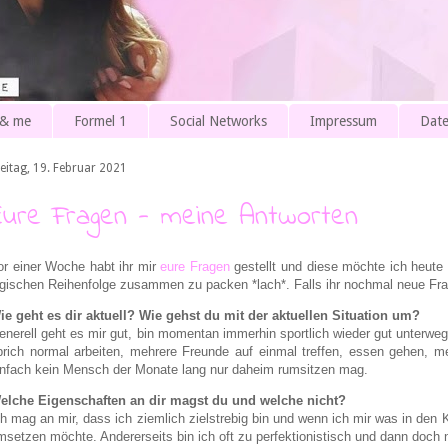
 & me
Formel 1
Social Networks
Impressum
Date
reitag, 19. Februar 2021
Eure Fragen - meine Antworten
or einer Woche habt ihr mir
eure Fragen
gestellt und diese möchte ich heute 
ogischen Reihenfolge zusammen zu packen *lach*. Falls ihr nochmal neue Fra
ie geht es dir aktuell? Wie gehst du mit der aktuellen Situation um?
enerell geht es mir gut, bin momentan immerhin sportlich wieder gut unterweg
prich normal arbeiten, mehrere Freunde auf einmal treffen, essen gehen, m
infach kein Mensch der Monate lang nur daheim rumsitzen mag.
elche Eigenschaften an dir magst du und welche nicht?
ch mag an mir, dass ich ziemlich zielstrebig bin und wenn ich mir was in den
msetzen möchte. Andererseits bin ich oft zu perfektionistisch und dann doch ni