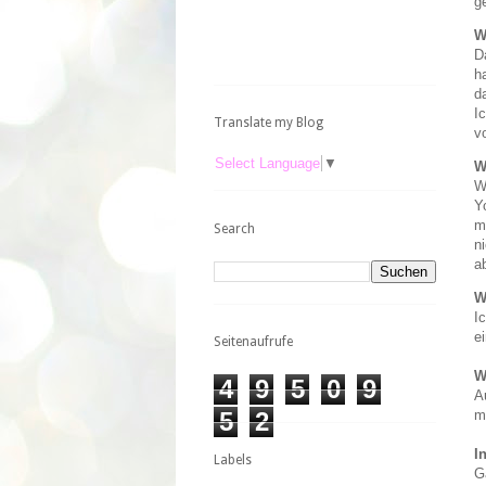
g
W
D
h
da
I
Translate my Blog
v
Select Language
▼
W
W
Y
m
Search
n
a
W
I
e
Seitenaufrufe
W
4
9
5
0
9
A
5
2
m
I
Labels
G