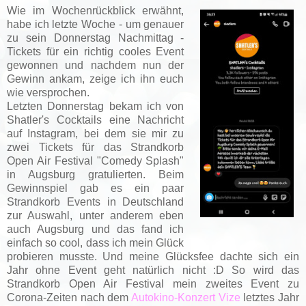
Wie im Wochenrückblick erwähnt,
habe ich letzte Woche - um genauer
zu sein Donnerstag Nachmittag -
Tickets für ein richtig cooles Event
gewonnen und nachdem nun der
Gewinn ankam, zeige ich ihn euch
wie versprochen.
Letzten Donnerstag bekam ich von
Shatler's Cocktails eine Nachricht
auf Instagram, bei dem sie mir zu
zwei Tickets für das Strandkorb
Open Air Festival "Comedy Splash"
in Augsburg gratulierten. Beim
Gewinnspiel gab es ein paar
Strandkorb Events in Deutschland
zur Auswahl, unter anderem eben
auch Augsburg und das fand ich
einfach so cool, dass ich mein Glück
probieren musste. Und meine Glücksfee dachte sich ein
Jahr ohne Event geht natürlich nicht :D So wird das
Strandkorb Open Air Festival mein zweites Event zu
Corona-Zeiten nach dem
Autokino-Konzert Vize
letztes Jahr