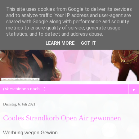
This site uses cookies from Google to deliver its services
and to analyze traffic. Your IP address and user-agent are
shared with Google along with performance and security
metrics to ensure quality of service, generate usage
statistics, and to detect and address abuse.
LEARN MORE
GOT IT
▼
Dienstag, 6. Juli 2021
Cooles Strandkorb Open Air gewonnen
Werbung wegen Gewinn