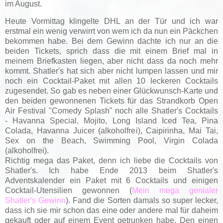
im August.
Heute Vormittag klingelte DHL an der Tür und ich war
erstmal ein wenig verwirrt von wem ich da nun ein Päckchen
bekommen habe. Bei dem Gewinn dachte ich nur an die
beiden Tickets, sprich dass die mit einem Brief mal in
meinem Briefkasten liegen, aber nicht dass da noch mehr
kommt. Shatler's hat sich aber nicht lumpen lassen und mir
noch ein Cocktail-Paket mit allen 10 leckeren Cocktails
zugesendet. So gab es neben einer Glückwunsch-Karte und
den beiden gewonnenen Tickets für das Strandkorb Open
Air Festival "Comedy Splash" noch alle Shatler's Cocktails
- Havanna Special, Mojito, Long Island Iced Tea, Pina
Colada, Havanna Juicer (alkoholfrei), Caipirinha, Mai Tai,
Sex on the Beach, Swimming Pool, Virgin Colada
(alkoholfrei).
Richtig mega das Paket, denn ich liebe die Cocktails von
Shatler's. Ich habe Ende 2013 beim Shatler's
Adventskalender ein Paket mit 6 Cocktails und einigen
Cocktail-Utensilien gewonnen (
Mein mega genialer
Shatler's Gewinn
). Fand die Sorten damals so super lecker,
dass ich sie mir schon das eine oder andere mal für daheim
gekauft oder auf einem Event getrunken habe. Den einen