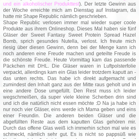
und ein alkoholischer Produkttest
). Der letzte Gewinn aus
der Woche erreichte mich am Dienstag auf Instagram, da
hatte mir Shape Republic nämlich geschrieben.
Shape Republic verlosen immer mal wieder super coole
Produkte aus ihrem Onlineshop. Dieses Mal haben sie fünf
Gläser der Sweet Fantasy Sweet Protein Spread Hazel
Bomb, sprich gesundes Nutella, verlost. Ich freute mich
riesig über diesen Gewinn, denn bei der Menge kann ich
noch anderen eine Freude machen und geteilte Freude is
die schönste Freude. Heute Vormittag kam das passende
Päckchen mit DHL. Die Gläser waren in Luftpolsterfolie
verpackt, allerdings kam ein Glas leider trotzdem kaputt an -
das unten rechts. Das habe ich direkt aufgemacht und
zumindest den Inhalt ganz aus der Mitte raus geholt und in
eine andere Dose umgefüllt. Den Rest muss ich leider
wegschmeißen, da super viele kleine Scherben drin sind
und ich die natürlich nicht essen möchte :D Na ja habe ich
nur noch vier Gläser, eins werde ich Mama geben und eins
einer Freundin. Die anderen beiden Gläser und die
abgefüllten Reste aus dem kaputten Glas gehören mir.
Durch das offene Glas weiß ich immerhin schon mal wie es
schmeckt, nämlich sehr gut. Es is nicht so pappsüß wie