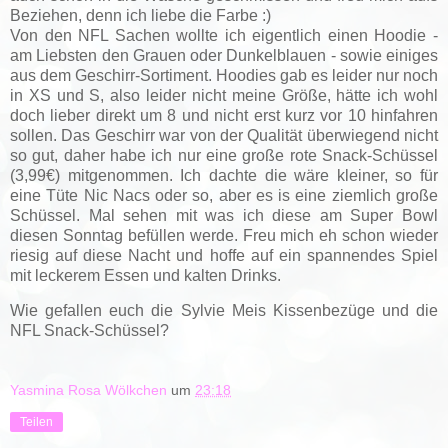
Beziehen, denn ich liebe die Farbe :)
Von den NFL Sachen wollte ich eigentlich einen Hoodie -
am Liebsten den Grauen oder Dunkelblauen - sowie einiges
aus dem Geschirr-Sortiment. Hoodies gab es leider nur noch
in XS und S, also leider nicht meine Größe, hätte ich wohl
doch lieber direkt um 8 und nicht erst kurz vor 10 hinfahren
sollen. Das Geschirr war von der Qualität überwiegend nicht
so gut, daher habe ich nur eine große rote Snack-Schüssel
(3,99€) mitgenommen. Ich dachte die wäre kleiner, so für
eine Tüte Nic Nacs oder so, aber es is eine ziemlich große
Schüssel. Mal sehen mit was ich diese am Super Bowl
diesen Sonntag befüllen werde. Freu mich eh schon wieder
riesig auf diese Nacht und hoffe auf ein spannendes Spiel
mit leckerem Essen und kalten Drinks.
Wie gefallen euch die Sylvie Meis Kissenbezüge und die
NFL Snack-Schüssel?
Yasmina Rosa Wölkchen
um
23:18
Teilen