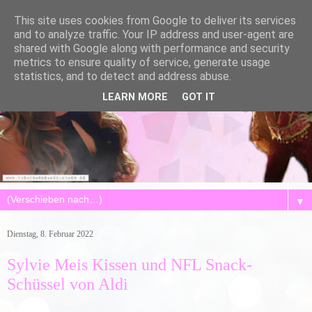
This site uses cookies from Google to deliver its services
and to analyze traffic. Your IP address and user-agent are
shared with Google along with performance and security
metrics to ensure quality of service, generate usage
statistics, and to detect and address abuse.
LEARN MORE
GOT IT
▼
Dienstag, 8. Februar 2022
Sylvie Meis Kissen und NFL Snack-
Schüssel von Aldi