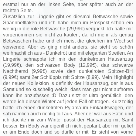
erstmal nur an der linken Seite, aber später auch an der
rechten Seite.
Zusätzlich zur Lingerie gibt es diesmal Bettwäsche sowie
Spannbettlaken und ich habe mich im Prospekt schon ein
wenig in die rote Bettwäsche (29,99€) verguckt. Ich hatte mir
vorgenommen sie nicht zu kaufen, da ich mehr als genug
Bettwäschen habe und eh meist die gleichen im Wechsel
verwende. Aber es ging nicht anders, sie sieht so schön
weihnachtlich aus - Dunkelrot und mit eleganten Streifen. An
Lingerie schnappte ich mir den dunkelroten Hausanzug
(19,99€), den schwarzen Body (12,99€), das schwarze
Nachthemd (9,99€) sowie den dunkelroten Spitzen-BH
(9,99€) samt 2er Schlüppis mit Spitze (8,99). Mein Highlight
der neuen Kollektion is definitiv der Hausanzug, der is aus
Samt und so kuschelig weich, dass man gar nicht aufhören
kann ihn anzufassen :D Dazu sitzt er ultra gemütlich, den
werde ich diesen Winter auf jeden Fall oft tragen. Kurzzeitig
hatte ich einen dunkelroten Pyjama im Einkaufswagen, der
sah nämlich auch richtig toll aus. Aber der war aus Satin und
ich dachte mir zum Winter passt der Hausanzug mit Samt
besser. Ein Body war eigentlich nicht geplant, aber mir gefiel
er am Ende doch und so durfte er mit. Er sieht von vorne