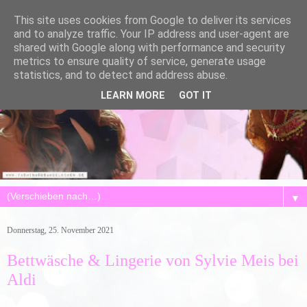
This site uses cookies from Google to deliver its services
and to analyze traffic. Your IP address and user-agent are
shared with Google along with performance and security
metrics to ensure quality of service, generate usage
statistics, and to detect and address abuse.
LEARN MORE
GOT IT
▼
Donnerstag, 25. November 2021
Bettwäsche & Lingerie von Sylvie Meis bei
Aldi