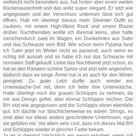
vielleicht nicht besonders aus, hat hinten aber einen weiten
Rückenausschnitt und das wirkt super elegant. Er sitzt wie
angegossen und der Verschluss untenrum lässt sich gut
öffnen. Hab mir überlegt daraus mein Silvester Outfit zu
zaubern, mit einem High-Waist Rock und einem Blazer
drüber. Nachthemden wollte ich diesmal keins, aber hatte
zwischendurch zwei im Wagen, ein Dunkelrotes aus Satin
und das Schwarze vom Bild. Wie schon beim Pyjama fand
ich Satin jetzt im Winter nicht so passend, auch wenn es
richtig toll aussah und so habe ich nur das Schwarze mit
normalen Stoff gekauft. Liebe das Nachthemd jetzt schon, es
hat an den Rändern schöne Spitze und sitzt sehr angenehm,
dadurch dass es lange Ärmel hat is es auch für den Winter
geeignet. Zu guter Letzt durfte auch wieder ein
Unterwäsche-Set mit, denn ich liebe ihre Unterwäsche.
Hatte überlegt noch die grauen Schlüppis zu nehmen, da
mir das Design gefiel, aber einmal Schlüppis reichen. Der
BH sitzt wie angegossen und die Schlüppis sitzen ebenfalls
gut. Ich dachte nur fälschlicherweise es wären Strings, es
sind aber nur etwas anders geschnittene Unterhosen, egal
sie gefallen mir. Vor allem sehr cool, dass ich dieses Mal BH
und Schlüppis wieder in gleicher Farbe bekam.
Ja es is diesmal tatsächlich ein wenig eskaliert, wenn ich