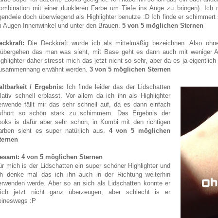
ombination mit einer dunkleren Farbe um Tiefe ins Auge zu bringen). Ich 
rgendwie doch überwiegend als Highlighter benutze :D Ich finde er schimmert 
m Augen-Innenwinkel und unter den Brauen.
5 von 5 möglichen Sternen
eckkraft:
Die Deckkraft würde ich als mittelmäßig bezeichnen. Also ohn
rübergehen das man was sieht, mit Base geht es dann auch mit weniger Auf
ighlighter daher stresst mich das jetzt nicht so sehr, aber da es ja eigentli
usammenhang erwähnt werden.
3 von 5 möglichen Sternen
altbarkeit / Ergebnis:
Ich finde leider das der Lidschatten
elativ schnell erblasst. Vor allem da ich ihn als Highlighter
erwende fällt mir das sehr schnell auf, da es dann einfach
ufhört so schön stark zu schimmern. Das Ergebnis der
ooks is dafür aber sehr schön, in Kombi mit den richtigen
arben sieht es super natürlich aus.
4 von 5 möglichen
ternen
esamt: 4 von 5 möglichen Sternen
ür mich is der Lidschatten ein super schöner Highlighter und
ch denke mal das ich ihn auch in der Richtung weiterhin
erwenden werde. Aber so an sich als Lidschatten konnte er
ich jetzt nicht ganz überzeugen, aber schlecht is er
eineswegs :P