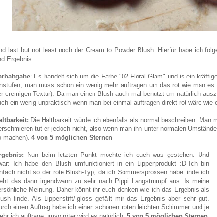
nd last but not least noch der Cream to Powder Blush. Hierfür habe ich folg
nd Ergebnis
arbabgabe:
Es handelt sich um die Farbe "02 Floral Glam" und is ein kräftig
instufen, man muss schon ein wenig mehr auftragen um das rot wie man es i
er cremigen Textur). Da man einen Blush auch mal benutzt um natürlich auszus
uch ein wenig unpraktisch wenn man bei einmal auftragen direkt rot wäre wie
altbarkeit:
Die Haltbarkeit würde ich ebenfalls als normal beschreiben. Man m
erschmieren tut er jedoch nicht, also wenn man ihn unter normalen Umständen
o machen).
4 von 5 möglichen Sternen
rgebnis:
Nun beim letzten Punkt möchte ich euch was gestehen. Und
war: Ich habe den Blush umfunktioniert in ein Lippenprodukt :D Ich bin
infach nicht so der rote Blush-Typ, da ich Sommersprossen habe finde ich
ieht das dann irgendwann zu sehr nach Pippi Langstrumpf aus. Is meine
ersönliche Meinung. Daher könnt ihr euch denken wie ich das Ergebnis als
lush finde. Als Lippenstift/-gloss gefällt mir das Ergebnis aber sehr gut.
urch einen Auftrag habe ich einen schönen roten leichten Schimmer und je
ehr ich auftrage umso röter wird es natürlich.
5 von 5 möglichen Sternen