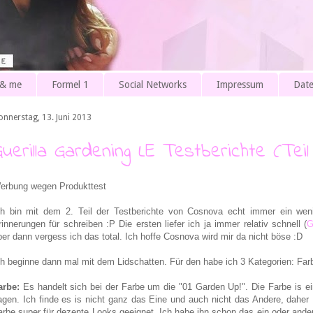
 & me
Formel 1
Social Networks
Impressum
Date
onnerstag, 13. Juni 2013
Guerilla Gardening LE Testberichte (Teil
erbung wegen Produkttest
h bin mit dem 2. Teil der Testberichte von Cosnova echt immer ein we
rinnerungen für schreiben :P Die ersten liefer ich ja immer relativ schnell (
G
ber dann vergess ich das total. Ich hoffe Cosnova wird mir da nicht böse :D
ch beginne dann mal mit dem Lidschatten. Für den habe ich 3 Kategorien: Farb
arbe:
Es handelt sich bei der Farbe um die "01 Garden Up!". Die Farbe is e
agen. Ich finde es is nicht ganz das Eine und auch nicht das Andere, daher 
arbe super für dezente Looks geeignet. Ich habe ihn schon das ein oder andere