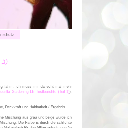
nschutz
 2)
nig lahm, ich muss mir da echt mal mehr
uerilla Gardening LE Testberichte (Teil 1)
),
e, Deckkraft und Haltbarkeit / Ergebnis
ine Mischung aus grau und beige würde ich
Mischung. Die Farbe is durch die schlichte
 Mal einfach für den Alltag aufgetragen (in