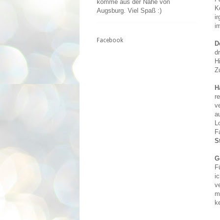
komme aus der Nähe von
K
Augsburg. Viel Spaß :)
i
i
Facebook
D
d
H
Z
H
r
v
a
L
F
S
G
F
i
v
m
k