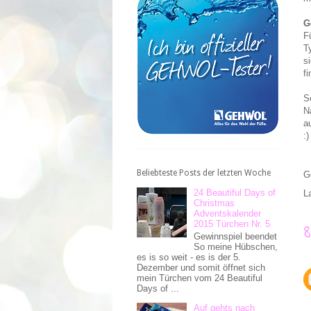
G
F
T
s
f
S
N
a
:)
Beliebteste Posts der letzten Woche
G
24 Beautiful Days of
L
Christmas
Adventskalender
2015 Türchen Nr. 5
Gewinnspiel beendet
So meine Hübschen,
es is so weit - es is der 5.
Dezember und somit öffnet sich
mein Türchen vom 24 Beautiful
Days of ...
Auf gehts nach