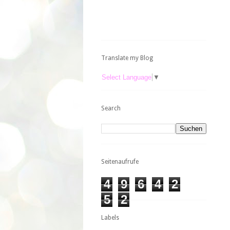
Translate my Blog
Select Language
▼
Search
Seitenaufrufe
4
9
6
4
2
5
2
Labels