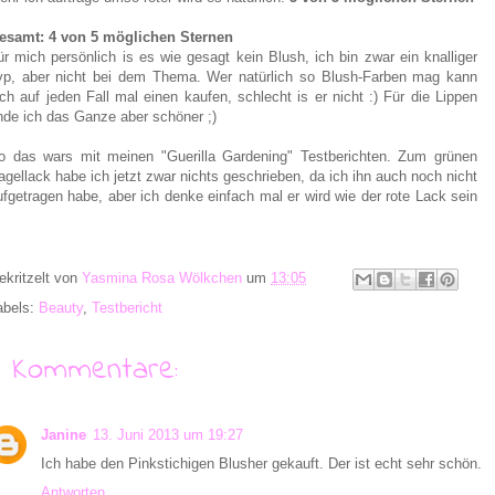
esamt: 4 von 5 möglichen Sternen
ür mich persönlich is es wie gesagt kein Blush, ich bin zwar ein knalliger
yp, aber nicht bei dem Thema. Wer natürlich so Blush-Farben mag kann
ich auf jeden Fall mal einen kaufen, schlecht is er nicht :) Für die Lippen
inde ich das Ganze aber schöner ;)
o das wars mit meinen "Guerilla Gardening" Testberichten. Zum grünen
agellack habe ich jetzt zwar nichts geschrieben, da ich ihn auch noch nicht
ufgetragen habe, aber ich denke einfach mal er wird wie der rote Lack sein
ekritzelt von
Yasmina Rosa Wölkchen
um
13:05
abels:
Beauty
,
Testbericht
8 Kommentare:
Janine
13. Juni 2013 um 19:27
Ich habe den Pinkstichigen Blusher gekauft. Der ist echt sehr schön.
Antworten