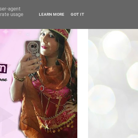
user-agent
erate usage
LEARN MORE
GOT IT