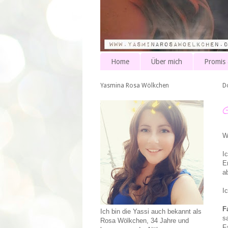
Home
Über mich
Promis
Yasmina Rosa Wölkchen
D
W
I
c
E
a
I
F
Ich bin die Yassi auch bekannt als
s
Rosa Wölkchen, 34 Jahre und
F