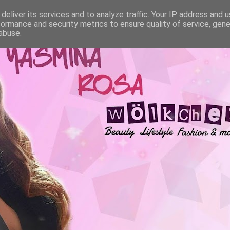
deliver its services and to analyze traffic. Your IP address and 
formance and security metrics to ensure quality of service, gen
abuse.