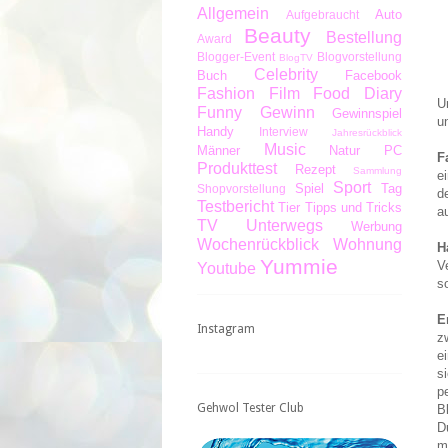
Allgemein
Auto
Aufgebraucht
Beauty
Bestellung
Award
Blogger-Event
Blogvorstellung
BlogTV
Celebrity
Buch
Facebook
Fashion
Film
Food Diary
U
Funny
Gewinn
Gewinnspiel
u
Handy
Interview
Jahresrückblick
Music
Männer
Natur
PC
F
Produkttest
Rezept
Sammlung
e
Sport
Spiel
Tag
Shopvorstellung
d
Testbericht
Tier
Tipps und Tricks
a
TV
Unterwegs
Werbung
Wochenrückblick
Wohnung
H
Yummie
V
Youtube
s
E
Instagram
z
e
s
p
Gehwol Tester Club
B
D
m