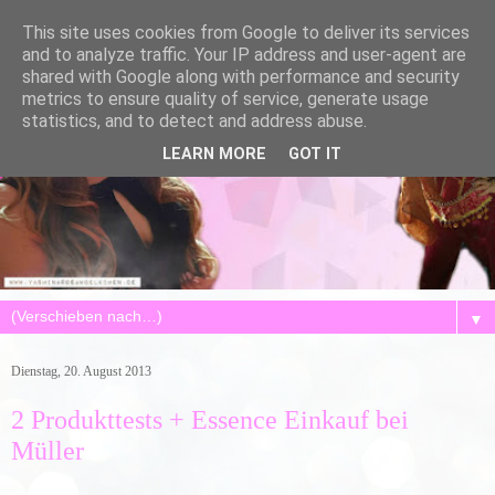
This site uses cookies from Google to deliver its services
and to analyze traffic. Your IP address and user-agent are
shared with Google along with performance and security
metrics to ensure quality of service, generate usage
statistics, and to detect and address abuse.
LEARN MORE
GOT IT
▼
Dienstag, 20. August 2013
2 Produkttests + Essence Einkauf bei
Müller