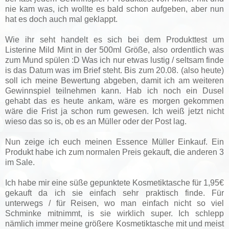
nie kam was, ich wollte es bald schon aufgeben, aber nun
hat es doch auch mal geklappt.
Wie ihr seht handelt es sich bei dem Produkttest um
Listerine Mild Mint in der 500ml Größe, also ordentlich was
zum Mund spülen :D Was ich nur etwas lustig / seltsam finde
is das Datum was im Brief steht. Bis zum 20.08. (also heute)
soll ich meine Bewertung abgeben, damit ich am weiteren
Gewinnspiel teilnehmen kann. Hab ich noch ein Dusel
gehabt das es heute ankam, wäre es morgen gekommen
wäre die Frist ja schon rum gewesen. Ich weiß jetzt nicht
wieso das so is, ob es an Müller oder der Post lag.
Nun zeige ich euch meinen Essence Müller Einkauf. Ein
Produkt habe ich zum normalen Preis gekauft, die anderen 3
im Sale.
Ich habe mir eine süße gepunktete Kosmetiktasche für 1,95€
gekauft da ich sie einfach sehr praktisch finde. Für
unterwegs / für Reisen, wo man einfach nicht so viel
Schminke mitnimmt, is sie wirklich super. Ich schlepp
nämlich immer meine größere Kosmetiktasche mit und meist