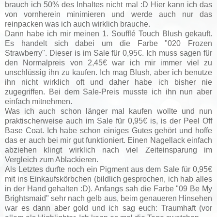
brauch ich 50% des Inhaltes nicht mal :D Hier kann ich das
von vornherein minimieren und werde auch nur das
reinpacken was ich auch wirklich brauche.
Dann habe ich mir meinen 1. Soufflé Touch Blush gekauft.
Es handelt sich dabei um die Farbe "020 Frozen
Strawberry". Dieser is im Sale für 0,95€. Ich muss sagen für
den Normalpreis von 2,45€ war ich mir immer viel zu
unschlüssig ihn zu kaufen. Ich mag Blush, aber ich benutze
ihn nicht wirklich oft und daher habe ich bisher nie
zugegriffen. Bei dem Sale-Preis musste ich ihn nun aber
einfach mitnehmen.
Was ich auch schon länger mal kaufen wollte und nun
praktischerweise auch im Sale für 0,95€ is, is der Peel Off
Base Coat. Ich habe schon einiges Gutes gehört und hoffe
das er auch bei mir gut funktioniert. Einen Nagellack einfach
abziehen klingt wirklich nach viel Zeiteinsparung im
Vergleich zum Ablackieren.
Als Letztes durfte noch ein Pigment aus dem Sale für 0,95€
mit ins Einkaufskörbchen (bildlich gesprochen, ich hab alles
in der Hand gehalten :D). Anfangs sah die Farbe "09 Be My
Brightsmaid" sehr nach gelb aus, beim genaueren Hinsehen
war es dann aber gold und ich sag euch: Traumhaft (vor