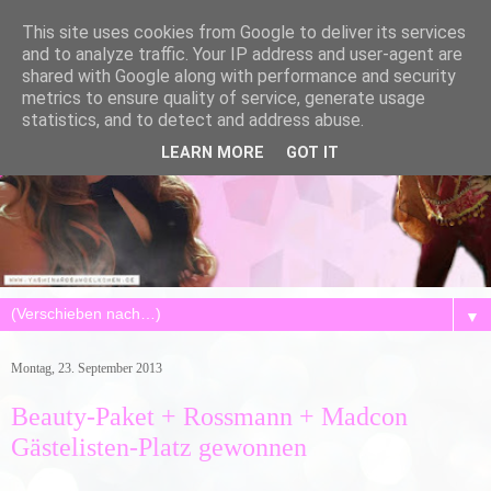
This site uses cookies from Google to deliver its services
and to analyze traffic. Your IP address and user-agent are
shared with Google along with performance and security
metrics to ensure quality of service, generate usage
statistics, and to detect and address abuse.
LEARN MORE
GOT IT
▼
Montag, 23. September 2013
Beauty-Paket + Rossmann + Madcon
Gästelisten-Platz gewonnen