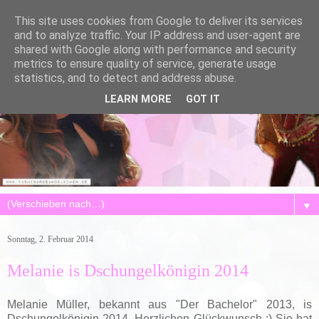
This site uses cookies from Google to deliver its services
and to analyze traffic. Your IP address and user-agent are
shared with Google along with performance and security
metrics to ensure quality of service, generate usage
statistics, and to detect and address abuse.
LEARN MORE
GOT IT
▼
Sonntag, 2. Februar 2014
Melanie is Dschungelkönigin 2014
Melanie Müller, bekannt aus "Der Bachelor" 2013, is
Dschungelkönigin 2014. Herzlichen Glückwunsch :) Sie hat