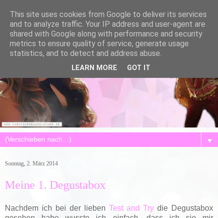
This site uses cookies from Google to deliver its services
and to analyze traffic. Your IP address and user-agent are
shared with Google along with performance and security
metrics to ensure quality of service, generate usage
statistics, and to detect and address abuse.
LEARN MORE
GOT IT
▼
Sonntag, 2. März 2014
Meine 1. Degustabox
Nachdem ich bei der lieben
Test and Try
die Degustabox
gesehen habe wusste ich einfach, dass ich sie mir