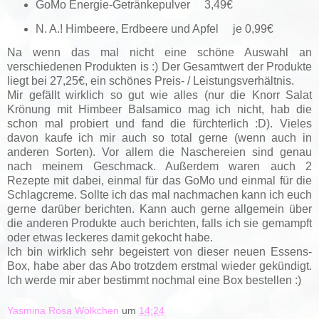
GoMo Energie-Getränkepulver 3,49€
N. A.! Himbeere, Erdbeere und Apfel je 0,99€
Na wenn das mal nicht eine schöne Auswahl an
verschiedenen Produkten is :) Der Gesamtwert der Produkte
liegt bei 27,25€, ein schönes Preis- / Leistungsverhältnis.
Mir gefällt wirklich so gut wie alles (nur die Knorr Salat
Krönung mit Himbeer Balsamico mag ich nicht, hab die
schon mal probiert und fand die fürchterlich :D). Vieles
davon kaufe ich mir auch so total gerne (wenn auch in
anderen Sorten). Vor allem die Naschereien sind genau
nach meinem Geschmack. Außerdem waren auch 2
Rezepte mit dabei, einmal für das GoMo und einmal für die
Schlagcreme. Sollte ich das mal nachmachen kann ich euch
gerne darüber berichten. Kann auch gerne allgemein über
die anderen Produkte auch berichten, falls ich sie gemampft
oder etwas leckeres damit gekocht habe.
Ich bin wirklich sehr begeistert von dieser neuen Essens-
Box, habe aber das Abo trotzdem erstmal wieder gekündigt.
Ich werde mir aber bestimmt nochmal eine Box bestellen :)
Yasmina Rosa Wölkchen
um
14:24