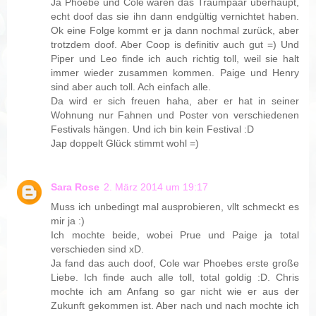
Ja Phoebe und Cole waren das Traumpaar überhaupt,
echt doof das sie ihn dann endgültig vernichtet haben.
Ok eine Folge kommt er ja dann nochmal zurück, aber
trotzdem doof. Aber Coop is definitiv auch gut =) Und
Piper und Leo finde ich auch richtig toll, weil sie halt
immer wieder zusammen kommen. Paige und Henry
sind aber auch toll. Ach einfach alle.
Da wird er sich freuen haha, aber er hat in seiner
Wohnung nur Fahnen und Poster von verschiedenen
Festivals hängen. Und ich bin kein Festival :D
Jap doppelt Glück stimmt wohl =)
Sara Rose
2. März 2014 um 19:17
Muss ich unbedingt mal ausprobieren, vllt schmeckt es
mir ja :)
Ich mochte beide, wobei Prue und Paige ja total
verschieden sind xD.
Ja fand das auch doof, Cole war Phoebes erste große
Liebe. Ich finde auch alle toll, total goldig :D. Chris
mochte ich am Anfang so gar nicht wie er aus der
Zukunft gekommen ist. Aber nach und nach mochte ich