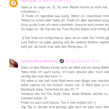
Sara Rose
25. April 2014 um 13:52
Haha ja du sagst es :D. So eine Maske kostet ja nicht viel
mitnehmen :)
:D Finde ich irgendwie sau lustig. Wenn ich manchmal nich
"Blond tut schon weh" haha xD. Finde ich aber irgendwie lustig
Asoo ja das kann ich dann verstehen, brauche auch immer ein
Du sagst es, die Sachen bei Yves Rocher duften echt richtig l
:)) Das finde ich richtig klasse, dass es so viele Tee Trinker gi
Lord Nelson ist super günstig und die anderen Marken eigent
sehr gut, da riecht man sehr den Honig raus .D
Yasmina Rosa Wölkchen
25. April 2014 um 13:56
Eben so eine Maske kostet nicht die Welt und ein wenig Well
Haha finde ich auch lustig, ich kann absolut über mich se
wichtig das man das kann =)
Vor allem is das halt sonst blöd wenn man länger was machen
daher nehme ich ihn einfach immer mit :D Wird dann in m
Rückbank haha, Sicherheit für den PC ^^
Genauso wie mit The Body Shop, beide Marken riechen so
Liebsten essen :D
Finde ich auch echt klasse, Tee is halt einfach toll =)
Jup Tee is oftmals echt günstig, gibt auch ein paar teure Ma