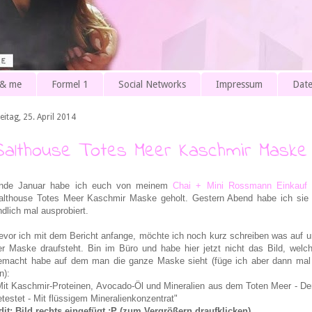
 & me
Formel 1
Social Networks
Impressum
Date
eitag, 25. April 2014
Salthouse Totes Meer Kaschmir Maske 
nde Januar habe ich euch von meinem
Chai + Mini Rossmann Einkauf
e
althouse Totes Meer Kaschmir Maske geholt. Gestern Abend habe ich si
ndlich mal ausprobiert.
evor ich mit dem Bericht anfange, möchte ich noch kurz schreiben was auf u
er Maske draufsteht. Bin im Büro und habe hier jetzt nicht das Bild, welch
emacht habe auf dem man die ganze Maske sieht (füge ich aber dann mal 
n):
Mit Kaschmir-Proteinen, Avocado-Öl und Mineralien aus dem Toten Meer - De
etestet - Mit flüssigem Mineralienkonzentrat"
dit: Bild rechts eingefügt :P (zum Vergrößern draufklicken)