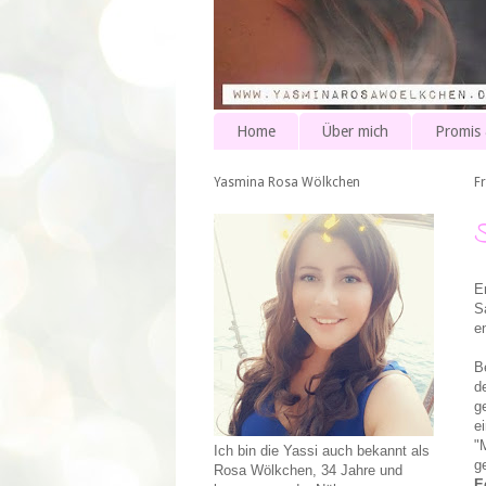
Home
Über mich
Promis
Yasmina Rosa Wölkchen
Fr
E
S
e
B
d
g
ei
"
Ich bin die Yassi auch bekannt als
g
Rosa Wölkchen, 34 Jahre und
E