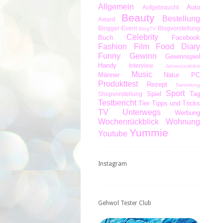
Allgemein
Auto
Aufgebraucht
Beauty
Bestellung
Award
Blogger-Event
Blogvorstellung
BlogTV
Celebrity
Buch
Facebook
Fashion
Film
Food Diary
Funny
Gewinn
Gewinnspiel
Handy
Interview
Jahresrückblick
Music
Männer
Natur
PC
Produkttest
Rezept
Sammlung
Sport
Spiel
Tag
Shopvorstellung
Testbericht
Tier
Tipps und Tricks
TV
Unterwegs
Werbung
Wochenrückblick
Wohnung
Yummie
Youtube
Instagram
Gehwol Tester Club