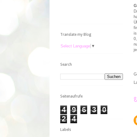
G
D
h
Ü
f
i
Translate my Blog
0
n
Select Language
▼
j
Search
G
L
Seitenaufrufe
4
9
6
3
0
2
4
Labels