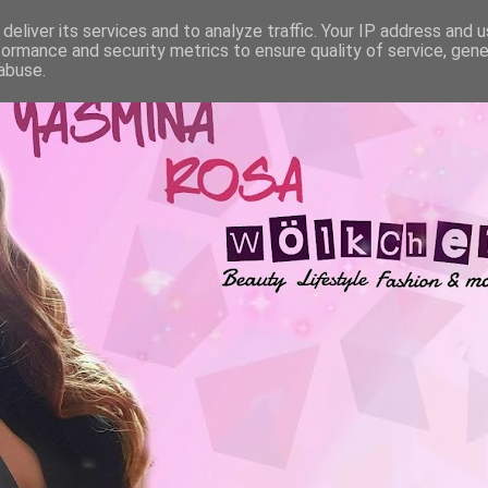
deliver its services and to analyze traffic. Your IP address and 
formance and security metrics to ensure quality of service, gen
abuse.