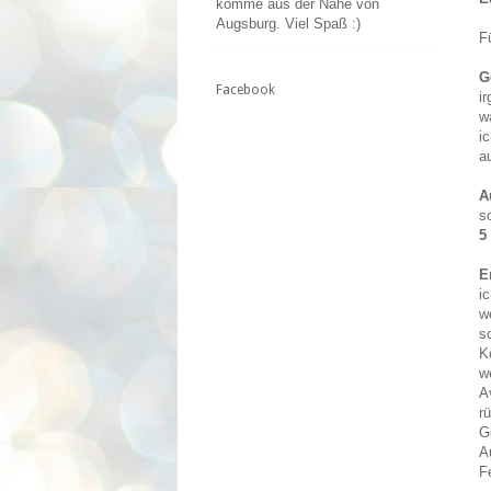
komme aus der Nähe von
Augsburg. Viel Spaß :)
F
G
Facebook
i
w
i
a
A
s
5
E
i
w
s
K
w
A
r
G
A
F