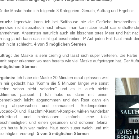
ür die Maske habe ich folgende 3 Kategorien: Geruch, Auftrag und Ergebnis
eruch:
Irgendwie kann ich bei Salthouse nie die Gerüche beschreiben 
rgendwie nicht spezifisch nach etwas, man kann aber leicht das enthaltend
ahrnehmen. Ansonsten natürlich auch ein bisschen totes Meer und halt na
ch sag ja ich kann das nicht gut beschreiben :P Auf jeden Fall haut mich de
uch nicht schlecht.
4 von 5 möglichen Sternen
uftrag:
Die Maske is sehr cremig und lässt sich super verteilen. Die Farbe
omit super erkennen wo man bereits wie viel Maske aufgetragen hat. Der Auftra
 möglichen Sternen
rgebnis:
Ich habe die Maske 20 Minuten drauf gelassen weil
ch mir gedacht hab "Komm die 5 Minuten länger wie sonst
erden schon nicht schaden" und es is auch nichts
chlimmes passiert :) Ich habe es dann mit einem
osmetiktuch leicht abgenommen und den Rest dann ein
enig abgewaschen und einmassiert. Seidenproteine,
vocado-Öl und Kaschmir-Keratin-Komplex wirken wunderbar
ückfettend und hinterlassen einfach eine tolle
eschmeidigkeit und einen gesunden und schönen Glanz.
uch heute früh war meine Haut noch super weich und mit
euchtigkeit versorgt.
5 von 5 möglichen Sternen