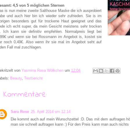
esamt: 4,5 von 5 möglichen Sternen
as is nun meine zweite Salthouse Maske die ich ausprobiert
abe und auch hier bin ich wieder sehr zufrieden. Sie is im
brigen besonders gut für trockene Haut geeignet und das
inde ich echt super, da mein Gesicht meistens sehr trocken
s. Ich kann sie definitiv empfehlen. Normalpreis liegt bei
,99€ und wenn sie bei Rossmann im Angebot is, kostet sie
ur noch 0,49€. Also wenn ihr sie mal im Angebot seht auf
eden Fall mal zuschlagen.
ekritzelt von
Yasmina Rosa Wölkchen
um
12:04
abels:
Beauty
,
Testbericht
8 Kommentare:
Sara Rose
25. April 2014 um 12:14
Die kommt auch auf mein Wunschzettel :D. Das mit dem auftragen hört
man sie schnell auftragen kann :) Für den Preis kann man auch nichts