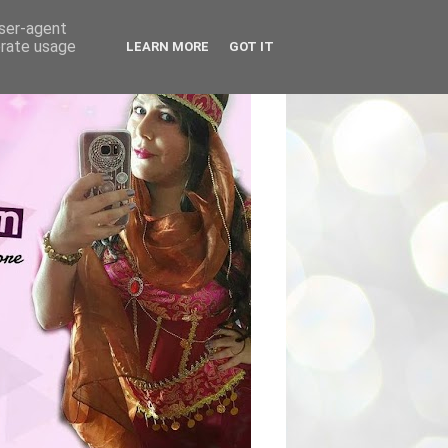
user-agent
erate usage
LEARN MORE
GOT IT