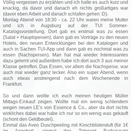
Völlig vergessen zu erzählen und ich halte es auch kurz und
knackig, da davor und danach eh nichts großartiges war
(davor eben Arbeit und danach schlafen gehen :D).
Montag Abend von 18:30 - ca. 22 Uhr waren meine Mutter
und ich in Augsburg auf der TUI Sommer-
Katalogsvorstellung. Dort gab es erstmal was zu essen
(Salat + Hauptspeisen), dann gab es Vorträge zu den neuen
Hotels, den neuen Entwicklungen bei den Katalogen und
auch in Sachen TUI-App und dann gab es nochmal was zu
essen (Nachspeisen). Man hat mal wieder Interessantes
dazu gelernt und außerdem habe ich dort auch 3 aus meiner
Klasse getroffen. Das Essen, vor allem die Nachspeise, war
auch mal wieder ganz lecker. Also ein super Abend, wenn
auch etwas anstrengend nach dem Wochenende in
Frankfurt.
So und dann wollte ich euch meinen heutigen Müller
Mittags-Einkauf zeigen. Wollte mal ein wenig schlendern
wegen neuen LE's von Essence & Co., aber da dort nichts
wirkliches dabei war habe ich nur so ein wenig was gekauft
(schont den Geldbeutel).
Einmal das Aveo Duschpeeling mit Kirschblütenduft (für 1€
im Angebot), einmal den Tetesept Badezusatz