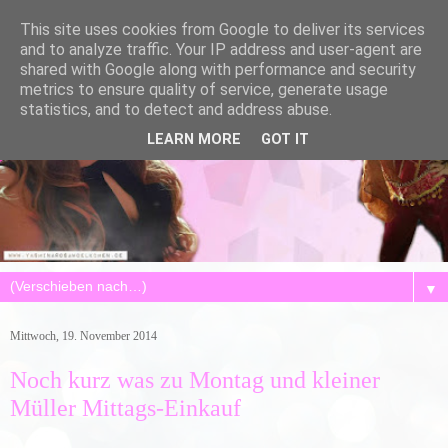
This site uses cookies from Google to deliver its services
and to analyze traffic. Your IP address and user-agent are
shared with Google along with performance and security
metrics to ensure quality of service, generate usage
statistics, and to detect and address abuse.
LEARN MORE
GOT IT
▼
Mittwoch, 19. November 2014
Noch kurz was zu Montag und kleiner
Müller Mittags-Einkauf