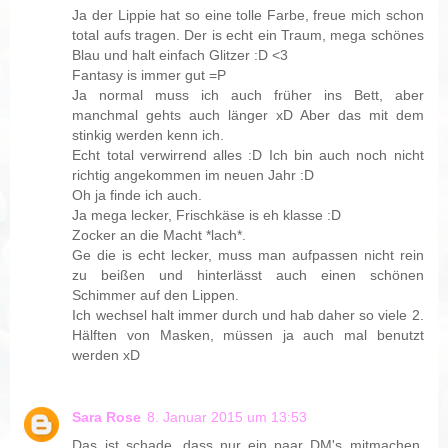
Ja der Lippie hat so eine tolle Farbe, freue mich schon
total aufs tragen. Der is echt ein Traum, mega schönes
Blau und halt einfach Glitzer :D <3
Fantasy is immer gut =P
Ja normal muss ich auch früher ins Bett, aber
manchmal gehts auch länger xD Aber das mit dem
stinkig werden kenn ich.
Echt total verwirrend alles :D Ich bin auch noch nicht
richtig angekommen im neuen Jahr :D
Oh ja finde ich auch.
Ja mega lecker, Frischkäse is eh klasse :D
Zocker an die Macht *lach*.
Ge die is echt lecker, muss man aufpassen nicht rein
zu beißen und hinterlässt auch einen schönen
Schimmer auf den Lippen.
Ich wechsel halt immer durch und hab daher so viele 2.
Hälften von Masken, müssen ja auch mal benutzt
werden xD
Sara Rose
8. Januar 2015 um 13:53
Das ist schade, dass nur ein paar DM's mitmachen.