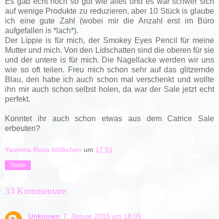
Es gab echt noch so gut wie alles und es war schwer sich
auf wenige Produkte zu reduzieren, aber 10 Stück is glaube
ich eine gute Zahl (wobei mir die Anzahl erst im Büro
aufgefallen is *lach*).
Der Lippie is für mich, der Smokey Eyes Pencil für meine
Mutter und mich. Von den Lidschatten sind die oberen für sie
und der untere is für mich. Die Nagellacke werden wir uns
wie so oft teilen. Freu mich schon sehr auf das glitzernde
Blau, den habe ich auch schon mal verschenkt und wollte
ihn mir auch schon selbst holen, da war der Sale jetzt echt
perfekt.
Konntet ihr auch schon etwas aus dem Catrice Sale
erbeuten?
Yasmina Rosa Wölkchen
um
17:51
Teilen
33 Kommentare:
Unknown
7. Januar 2015 um 18:05