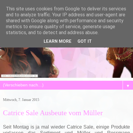
This site uses cookies from Google to deliver its services
and to analyze traffic. Your IP address and user-agent are
shared with Google along with performance and security
metrics to ensure quality of service, generate usage
statistics, and to detect and address abuse.
LEARN MORE
GOT IT
▼
Mittwoch, 7. Januar 2015
Catrice Sale Ausbeute vom Müller
Seit Montag is ja mal wieder Catrice Sale, einige Produkte
verlassen das Sortiment und Müller und Rossmann