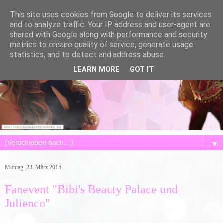
This site uses cookies from Google to deliver its services
and to analyze traffic. Your IP address and user-agent are
shared with Google along with performance and security
metrics to ensure quality of service, generate usage
statistics, and to detect and address abuse.
LEARN MORE
GOT IT
▼
Montag, 23. März 2015
Fanevent "Bibi's Beauty Palace und
Julienco"