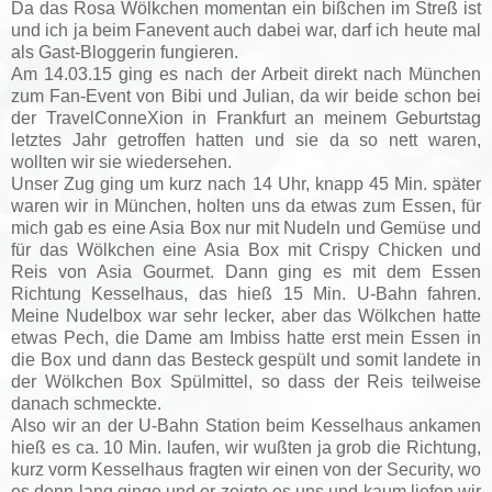
Da das Rosa Wölkchen momentan ein bißchen im Streß ist
und ich ja beim Fanevent auch dabei war, darf ich heute mal
als Gast-Bloggerin fungieren.
Am 14.03.15 ging es nach der Arbeit direkt nach München
zum Fan-Event von Bibi und Julian, da wir beide schon bei
der TravelConneXion in Frankfurt an meinem Geburtstag
letztes Jahr getroffen hatten und sie da so nett waren,
wollten wir sie wiedersehen.
Unser Zug ging um kurz nach 14 Uhr, knapp 45 Min. später
waren wir in München, holten uns da etwas zum Essen, für
mich gab es eine Asia Box nur mit Nudeln und Gemüse und
für das Wölkchen eine Asia Box mit Crispy Chicken und
Reis von Asia Gourmet. Dann ging es mit dem Essen
Richtung Kesselhaus, das hieß 15 Min. U-Bahn fahren.
Meine Nudelbox war sehr lecker, aber das Wölkchen hatte
etwas Pech, die Dame am Imbiss hatte erst mein Essen in
die Box und dann das Besteck gespült und somit landete in
der Wölkchen Box Spülmittel, so dass der Reis teilweise
danach schmeckte.
Also wir an der U-Bahn Station beim Kesselhaus ankamen
hieß es ca. 10 Min. laufen, wir wußten ja grob die Richtung,
kurz vorm Kesselhaus fragten wir einen von der Security, wo
es denn lang ginge und er zeigte es uns und kaum liefen wir