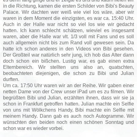
in die Richtung, kamen die ersten Schilder von Bibi's Beauty
Palace. Wir dachten wer weiß wie viel los wäre, aber wir
waren in dem Moment die einzigsten, es war ca. 15:40 Uhr.
Auch in der Halle war nicht so viel los wie wir gedacht
hatten. Ich kann schlecht schätzen, wieviel es insgesamt
waren, aber die Halle war vlt. 1/3 voll mit Fans und es soll
auch allgemein nicht bis zum Rand voll gewesen sein. Da
hatte ich schon anderes in den Videos von Bibi gesehen.
Der Großteil war natürlich sehr jung, ich hob das Alter dann
doch schon ein bißchen. Lustig war, es gab einen extra
Elternbereich. Wir stellten uns also an, quatschten,
beobachteten diejenigen, die schon zu Bibi und Julian
durften.
Um ca. 17:50 Uhr waren wir an der Reihe. Wir gaben einer
netten Dame von der Crew unser iPad um es zu filmen. Wir
begrüßten Bibi und Julian, erzählten ihnen, dass wir sie ja
schon in Frankfurt getroffen hatten. Julian machte ein Selfie
von uns mit Wölkchens Handy, Bibi machte ein Selfie mit
meinem Handy. Dann gab es auch noch Autogramme. Wir
wünschten den beiden noch einen schönen Sonntag und
schon war es wieder vorbei.