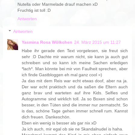
Nutella oder Marmelade drauf machen xD
Fruchtig ist toll :D
Antworten
Antworten
Yasmina Rosa Wölkchen
24. März 2015 um 11:27
Habe ihr gerade den Text vorgelesen, sie freut sich
sehr :D Dachte mir warum nicht, sie kann ja auch gut
schreiben und so kann ich meine Sachen erledigen
*lach*. Man könnte bei mir von Faulheit sprechen, aber
ich finde Gastbloggen eh mal ganz cool =)
Ja das mit dem Reis war echt etwas doof, aber na ja.
Der war echt praktisch und da saßen die Eltern auch
ganz brav und warteten auf ihre Kids. Selfies und
Autogramme sind wirklich toll. Ja so Boxen sind schon
besser, in den Tüten sind die immer nur zermatscht. So
is das, schöne Tage gehen immer schnell rum. Kannst
dich freuen. Dankeschön.
Eben ein wenig is besser als gar nix xD
Ja ich auch, mir egal ob sie ne Skandalnudel is haha.
Manchmal kommt das Kind in mir eben einfach raus