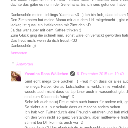
dachte das gäbe es nur in der Serie haha, bis ich raus gefunden habe, d
Dankeschön meine Lieblings Yasmina <3 :-) Ich bin froh, dass ich am N
Den Zimtknoten hat meine Mama mir aus dem Lidl mitgebracht , gibt 
lecker, ist quasi ein Hefeknoten mit Zimt drin :-D
Ja das war super mit dem Kaffee trinken :)
Zum Glück ging die schnell rum, sonst wäre ich verrückt geworden ha
Das freut mich, wenn du dich freust <33
Dankeschön :))
Antworten
Antworten
Yasmina Rosa Wölkchen
6. Dezember 2015 um 19:49
Sind echt mega tolle Sachen =) Freut mich dass dir alles auc
ne mega Farbe. Genau Lidschatten is wirklich nie verkehrt
wusste auch nicht dass es Lip Liner auch in wasserfest gibt 
sind zum Küssen da *sing* :D
Sehe ich auch so =) Freue mich auch immer für andere mit, 
So siehts aus, nur schade dass es manche anders sehen.
Ich hab von Twitter durch eine Freundin erfahren und hab m
ich den Sinn nicht so ganz verstanden, aber mittlerweile finde
stimmt bei DH kommts auch vor :D
Gerne doch <3 Das glaub ich dir, is auch echt ein cooler Gebu