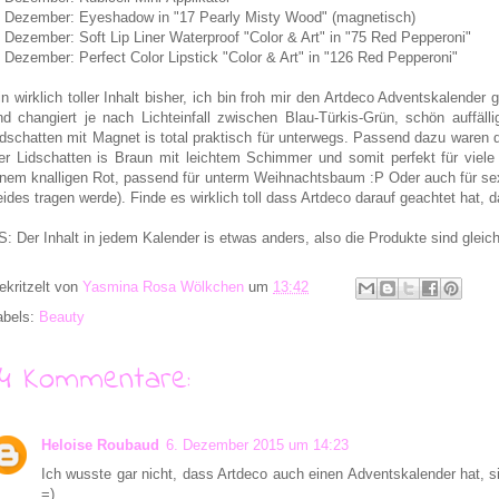
. Dezember: Eyeshadow in "17 Pearly Misty Wood" (magnetisch)
. Dezember: Soft Lip Liner Waterproof "Color & Art" in "75 Red Pepperoni"
. Dezember: Perfect Color Lipstick "Color & Art" in "126 Red Pepperoni"
in wirklich toller Inhalt bisher, ich bin froh mir den Artdeco Adventskalender 
nd changiert je nach Lichteinfall zwischen Blau-Türkis-Grün, schön auffäll
idschatten mit Magnet is total praktisch für unterwegs. Passend dazu waren de
er Lidschatten is Braun mit leichtem Schimmer und somit perfekt für viele A
inem knalligen Rot, passend für unterm Weihnachtsbaum :P Oder auch für se
eides tragen werde). Finde es wirklich toll dass Artdeco darauf geachtet hat
S: Der Inhalt in jedem Kalender is etwas anders, also die Produkte sind gleich
ekritzelt von
Yasmina Rosa Wölkchen
um
13:42
abels:
Beauty
14 Kommentare:
Heloise Roubaud
6. Dezember 2015 um 14:23
Ich wusste gar nicht, dass Artdeco auch einen Adventskalender hat, sie
=)