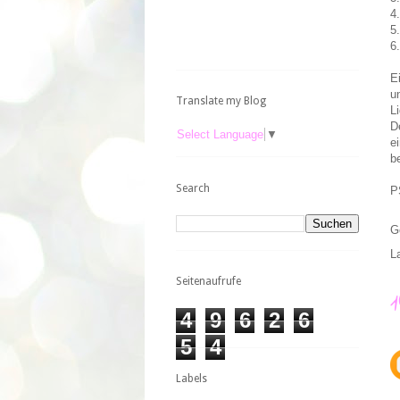
4
5
6
E
u
Translate my Blog
L
D
Select Language
▼
e
b
Search
P
G
L
Seitenaufrufe
4
9
6
2
6
5
4
Labels