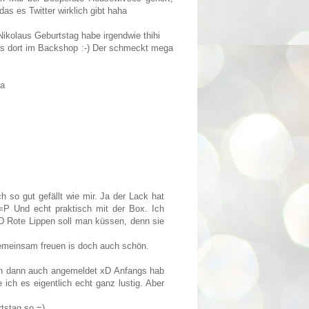
as es Twitter wirklich gibt haha
ikolaus Geburtstag habe irgendwie thihi
es dort im Backshop :-) Der schmeckt mega
ha
h so gut gefällt wie mir. Ja der Lack hat
 =P Und echt praktisch mit der Box. Ich
:D Rote Lippen soll man küssen, denn sie
gemeinsam freuen is doch auch schön.
ich dann auch angemeldet xD Anfangs hab
 ich es eigentlich echt ganz lustig. Aber
rtstag so =)