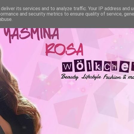
deliver its services and to analyze traffic. Your IP address and 
formance and security metrics to ensure quality of service, gen
abuse.