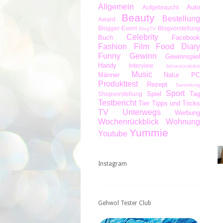
Allgemein
Auto
Aufgebraucht
Beauty
Bestellung
Award
Blogger-Event
Blogvorstellung
BlogTV
Celebrity
Buch
Facebook
Fashion
Film
Food Diary
Funny
Gewinn
Gewinnspiel
Handy
Interview
Jahresrückblick
Music
Männer
Natur
PC
Produkttest
Rezept
Sammlung
Sport
Spiel
Tag
Shopvorstellung
Testbericht
Tier
Tipps und Tricks
TV
Unterwegs
Werbung
Wochenrückblick
Wohnung
Yummie
Youtube
Instagram
Gehwol Tester Club