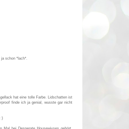
ja schon *lach*.
gellack hat eine tolle Farbe. Lidschatten ist
proof finde ich ja genial, wusste gar nicht
:)
ten Mal bei Desperate Housewivses gehört,