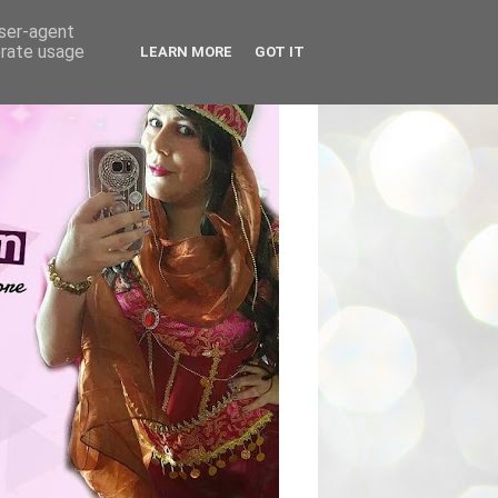
user-agent
erate usage
LEARN MORE
GOT IT