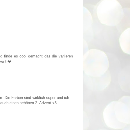
d finde es cool gemacht das die variieren
vent ❤️
n. Die Farben sind wirklich super und ich
u auch einen schönen 2. Advent <3