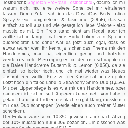
Testbericht:
Sagrotan ProFresh Testberichte
), dachte ich mir
warum nicht mal eine weitere Sorte bei mir einziehen
lassen. Durch Zufall sah ich das
DuschDas Body Lotion
Spray & Go Honigmelone- & Jasminduft (3,95€), das sah
einfach so toll aus und wie gesagt ich liebe Melone - also
musste es mit. Ein Preis stand nicht am Regal, aber ich
wollte schon länger mal eine Body Lotion zum Sprühen
ausprobieren und daher war es jetzt auch egal, dass es
etwas teurer war. Ihr kennt ja sicher das Thema mit den
Handcremes, man hat eigentlich genug und trotzdem
werden es mehr :P So erging es mir, denn ich schnappte mir
die
Balea Handcreme Buttermilk & Lemon (0,85€), da sie
einfach so lecker riecht und ich mal wieder was Neues
ausprobieren wollte. Kurz vor der Kasse sah ich zu guter
Letzt noch ein tolles
Labello Strawberry Shine Duo (1,65€).
Mit der Lippenpflege is es wie mit den Handcremes, aber
nachdem ich schon seit längerem keine mehr von Labello
gekauft habe und Erdbeere einfach so gut klang, musste ich
mir das Duo schnappen (werde einen auch meiner Mutter
schenken).
Der Einkauf wäre somit 10,35€ gewesen, aber nach Abzug
der 10% musste ich nur 9,30€ bezahlen. Ein bisschen was