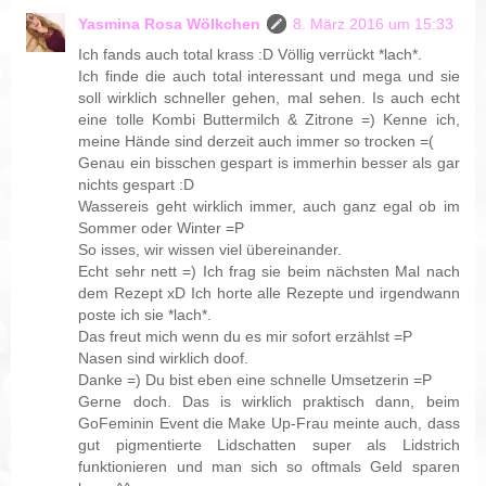
Yasmina Rosa Wölkchen
8. März 2016 um 15:33
Ich fands auch total krass :D Völlig verrückt *lach*.
Ich finde die auch total interessant und mega und sie
soll wirklich schneller gehen, mal sehen. Is auch echt
eine tolle Kombi Buttermilch & Zitrone =) Kenne ich,
meine Hände sind derzeit auch immer so trocken =(
Genau ein bisschen gespart is immerhin besser als gar
nichts gespart :D
Wassereis geht wirklich immer, auch ganz egal ob im
Sommer oder Winter =P
So isses, wir wissen viel übereinander.
Echt sehr nett =) Ich frag sie beim nächsten Mal nach
dem Rezept xD Ich horte alle Rezepte und irgendwann
poste ich sie *lach*.
Das freut mich wenn du es mir sofort erzählst =P
Nasen sind wirklich doof.
Danke =) Du bist eben eine schnelle Umsetzerin =P
Gerne doch. Das is wirklich praktisch dann, beim
GoFeminin Event die Make Up-Frau meinte auch, dass
gut pigmentierte Lidschatten super als Lidstrich
funktionieren und man sich so oftmals Geld sparen