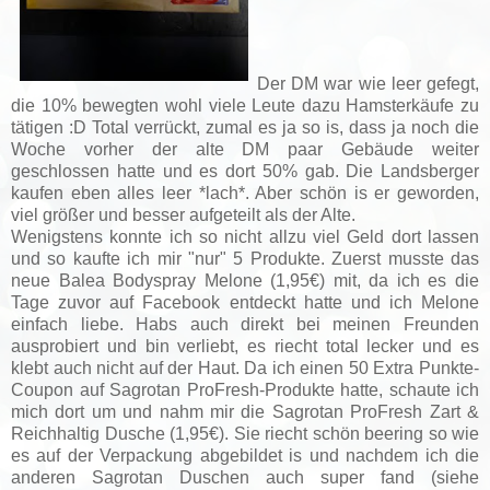
Der DM war wie leer gefegt,
die 10% bewegten wohl viele Leute dazu Hamsterkäufe zu
tätigen :D Total verrückt, zumal es ja so is, dass ja noch die
Woche vorher der alte DM paar Gebäude weiter
geschlossen hatte und es dort 50% gab. Die Landsberger
kaufen eben alles leer *lach*. Aber schön is er geworden,
viel größer und besser aufgeteilt als der Alte.
Wenigstens konnte ich so nicht allzu viel Geld dort lassen
und so kaufte ich mir "nur" 5 Produkte. Zuerst musste das
neue Balea Bodyspray Melone (1,95€) mit, da ich es die
Tage zuvor auf Facebook entdeckt hatte und ich Melone
einfach liebe. Habs auch direkt bei meinen Freunden
ausprobiert und bin verliebt, es riecht total lecker und es
klebt auch nicht auf der Haut. Da ich einen 50 Extra Punkte-
Coupon auf Sagrotan ProFresh-Produkte hatte, schaute ich
mich dort um und nahm mir die
Sagrotan ProFresh Zart &
Reichhaltig Dusche (1,95€). Sie riecht schön beering so wie
es auf der Verpackung abgebildet is und nachdem ich die
anderen Sagrotan Duschen auch super fand (siehe