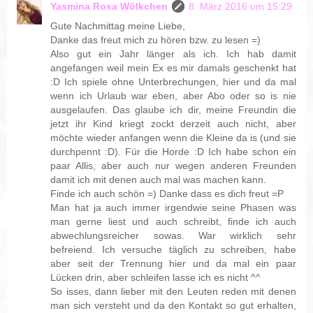
Yasmina Rosa Wölkchen
8. März 2016 um 15:29
Gute Nachmittag meine Liebe,
Danke das freut mich zu hören bzw. zu lesen =)
Also gut ein Jahr länger als ich. Ich hab damit
angefangen weil mein Ex es mir damals geschenkt hat
:D Ich spiele ohne Unterbrechungen, hier und da mal
wenn ich Urlaub war eben, aber Abo oder so is nie
ausgelaufen. Das glaube ich dir, meine Freundin die
jetzt ihr Kind kriegt zockt derzeit auch nicht, aber
möchte wieder anfangen wenn die Kleine da is (und sie
durchpennt :D). Für die Horde :D Ich habe schon ein
paar Allis, aber auch nur wegen anderen Freunden
damit ich mit denen auch mal was machen kann.
Finde ich auch schön =) Danke dass es dich freut =P
Man hat ja auch immer irgendwie seine Phasen was
man gerne liest und auch schreibt, finde ich auch
abwechlungsreicher sowas. War wirklich sehr
befreiend. Ich versuche täglich zu schreiben, habe
aber seit der Trennung hier und da mal ein paar
Lücken drin, aber schleifen lasse ich es nicht ^^
So isses, dann lieber mit den Leuten reden mit denen
man sich versteht und da den Kontakt so gut erhalten,