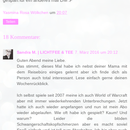
gespart für ein anderes mal DM :P
Yasmina Rosa Wölkchen
um
20:07
Teilen
18 Kommentare:
Sandra M. | LICHTFEE & TEE
7. März 2016 um 20:12
Guten Abend meine Liebe.
Das stimmt, dieses Mal habe ich nebst deiner Mama mit
dem Reisebüro einiges gelernt aber ich finde dich als
Person auch total interessant. Lese einfach gerne deinen
Wochenrückblick.
Ich selbst spiele seit 2007 meine ich auch World of Warcraft
aber mit immer wiederkehrenden Unterbrechungen. Jetzt
hatte ich auch wieder angefangen und nun ist mein Abo
wieder abgelaufen. Wie oft habe ich gespielt? Kaum! Und
warum? Leider die blöden
Schwangerschaftskopfschmerzen aber es macht soviel
Spaß einfach und ist toll zum Abschalten. Ich bin aber auch