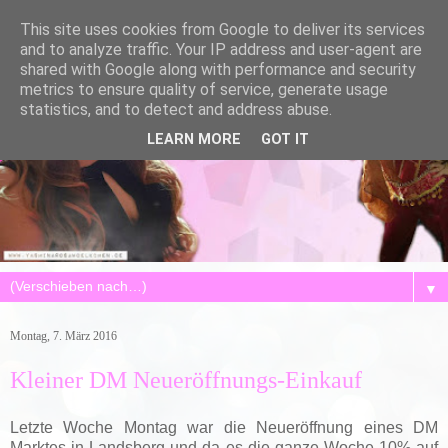
This site uses cookies from Google to deliver its services
and to analyze traffic. Your IP address and user-agent are
shared with Google along with performance and security
metrics to ensure quality of service, generate usage
statistics, and to detect and address abuse.
LEARN MORE
GOT IT
▼
Montag, 7. März 2016
Kleiner DM Neueröffnungs-Einkauf
Letzte Woche Montag war die Neueröffnung eines DM
Marktes in Landsberg und da es die ganze Woche 10% auf