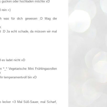
as gucken oder hochladen möchte xD
 rein =)
uch was für dich gewesen :D Mag die
r.
 :D Ja echt schade, da müssen wir mal
 es ladet nicht xD
 *_* Vegetarische Mini Frühlingasrollen
D
hr temperamentvoll bin xD
so lecker <3 Mal Süß-Sauer, mal Scharf,