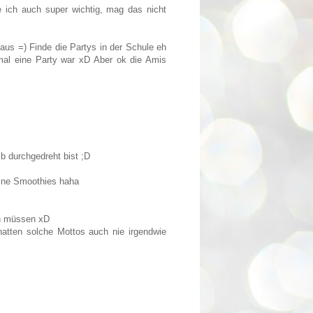
e ich auch super wichtig, mag das nicht
us =) Finde die Partys in der Schule eh
mal eine Party war xD Aber ok die Amis
lb durchgedreht bist ;D
meine Smoothies haha
en müssen xD
hatten solche Mottos auch nie irgendwie