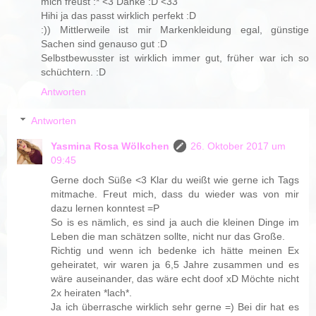
mich freust :* <3 Danke :D <33
Hihi ja das passt wirklich perfekt :D
:)) Mittlerweile ist mir Markenkleidung egal, günstige
Sachen sind genauso gut :D
Selbstbewusster ist wirklich immer gut, früher war ich so
schüchtern. :D
Antworten
Antworten
Yasmina Rosa Wölkchen
26. Oktober 2017 um
09:45
Gerne doch Süße <3 Klar du weißt wie gerne ich Tags
mitmache. Freut mich, dass du wieder was von mir
dazu lernen konntest =P
So is es nämlich, es sind ja auch die kleinen Dinge im
Leben die man schätzen sollte, nicht nur das Große.
Richtig und wenn ich bedenke ich hätte meinen Ex
geheiratet, wir waren ja 6,5 Jahre zusammen und es
wäre auseinander, das wäre echt doof xD Möchte nicht
2x heiraten *lach*.
Ja ich überrasche wirklich sehr gerne =) Bei dir hat es