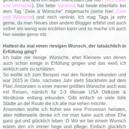
und Wünsche
). Die liebe
Vanessa
hat heute ebenfalls bei
dem Tag "Ziele & Wünsche" mitgemacht (siehe hier:
Ziele
und Wünsche
) und mich verlinkt. Ich mag Tags ja sehr
gerne, da man Neues über andere Blogger erfährt und auch
selber ein wenig was erzählen kann und so mache ich auch
hier wieder gerne mit.
Hattest du mal einen riesigen Wunsch, der tatsächlich in
Erfüllung ging?
Ich habe nie riesige Wünsche, eher Kleinere von denen
auch schon einige in Erfüllung gingen und das weiß ich
wirklich sehr zu schätzen.
So wollte ich zum Beispiel mal den Norden erkunden und
war 2015 in Oslo, nächstes Jahr steht Stockholm auf dem
Plan. Ansonsten is einer meiner größten Wünsche auch was
mit Reisen, nämlich für 2-3 Monate USA Ostküste &
Westküste entlang erkunden. Gibt einfach so viele tolle
Städte an der Route die ich alle mal sehen möchte.
Ansonsten wollte ich früher wie eine Prinzessin heiraten,
aber mittlerweile denke ich mir man kann auch ohne Ehe
ganz gut und glücklich leben :D Wo wir bei einem Wunsch
wären den ich immer hege und pflege: Einfach glücklich