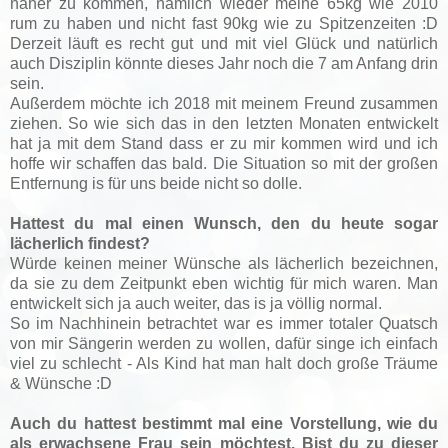
näher zu kommen, nämlich wieder meine 65kg wie 2010
rum zu haben und nicht fast 90kg wie zu Spitzenzeiten :D
Derzeit läuft es recht gut und mit viel Glück und natürlich
auch Disziplin könnte dieses Jahr noch die 7 am Anfang drin
sein.
Außerdem möchte ich 2018 mit meinem Freund zusammen
ziehen. So wie sich das in den letzten Monaten entwickelt
hat ja mit dem Stand dass er zu mir kommen wird und ich
hoffe wir schaffen das bald. Die Situation so mit der großen
Entfernung is für uns beide nicht so dolle.
Hattest du mal einen Wunsch, den du heute sogar
lächerlich findest?
Würde keinen meiner Wünsche als lächerlich bezeichnen,
da sie zu dem Zeitpunkt eben wichtig für mich waren. Man
entwickelt sich ja auch weiter, das is ja völlig normal.
So im Nachhinein betrachtet war es immer totaler Quatsch
von mir Sängerin werden zu wollen, dafür singe ich einfach
viel zu schlecht - Als Kind hat man halt doch große Träume
& Wünsche :D
Auch du hattest bestimmt mal eine Vorstellung, wie du
als erwachsene Frau sein möchtest. Bist du zu dieser