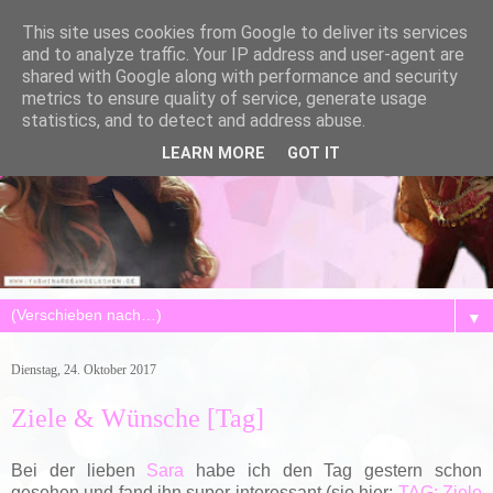
This site uses cookies from Google to deliver its services
and to analyze traffic. Your IP address and user-agent are
shared with Google along with performance and security
metrics to ensure quality of service, generate usage
statistics, and to detect and address abuse.
LEARN MORE
GOT IT
▼
Dienstag, 24. Oktober 2017
Ziele & Wünsche [Tag]
Bei der lieben
Sara
habe ich den Tag gestern schon
gesehen und fand ihn super interessant (sie hier:
TAG: Ziele