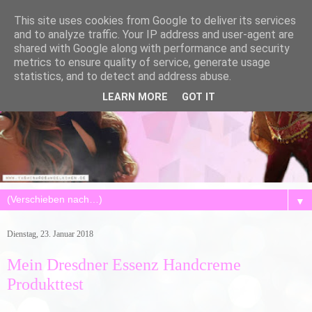
This site uses cookies from Google to deliver its services
and to analyze traffic. Your IP address and user-agent are
shared with Google along with performance and security
metrics to ensure quality of service, generate usage
statistics, and to detect and address abuse.
LEARN MORE
GOT IT
▼
Dienstag, 23. Januar 2018
Mein Dresdner Essenz Handcreme
Produkttest