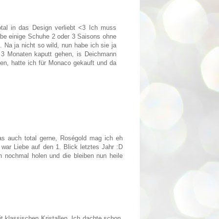
otal in das Design verliebt <3 Ich muss
abe einige Schuhe 2 oder 3 Saisons ohne
 Na ja nicht so wild, nun habe ich sie ja
 3 Monaten kaputt gehen, is Deichmann
en, hatte ich für Monaco gekauft und da
as auch total gerne, Roségold mag ich eh
war Liebe auf den 1. Blick letztes Jahr :D
n nochmal holen und die bleiben nun heile
it klassischen Kristallen. Ich dachte schon,