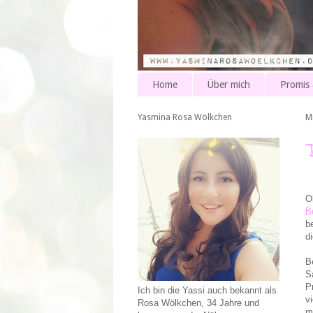
Home
Über mich
Promis
Yasmina Rosa Wölkchen
M
O
Be
b
d
B
S
P
Ich bin die Yassi auch bekannt als
v
Rosa Wölkchen, 34 Jahre und
m