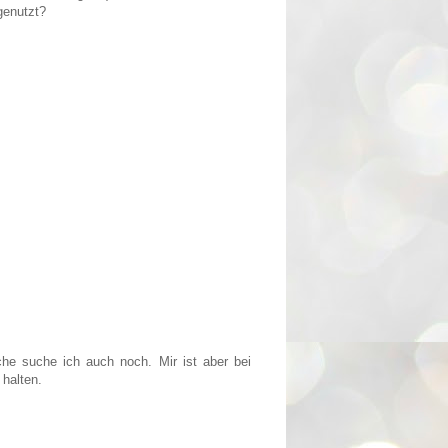
genutzt?
che suche ich auch noch. Mir ist aber bei
 halten.