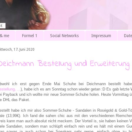
 & me
Formel 1
Social Networks
Impressum
Date
ittwoch, 17. Juni 2020
Deichmann Bestellung und Erweiterun
bwohl ich erst gegen Ende Mai Schuhe bei Deichmann bestellt habe
stellung, ...
), habe ich es am Sonntag schon wieder getan :D Es gab letzte
ei Payback und ich wollte mir neue Sommer-Schuhe holen. Heute Vormittag üb
ie DHL das Paket.
estellt habe ich mir also Sommer-Schuhe - Sandalen in Roségold & Gold-
ale (13,99€). Ich fand die sahen chic aus mit den verschiedenen Riemche
reis kann man auch absolut nicht meckern. Der Vorteil is, sie haben keinen 
iele Sandalen, sondern man schlüpft einfach rein und es hält mit einem G
ag sowas ja auch schon bei Sneakers sehr gerne, einfach ohne zu bi