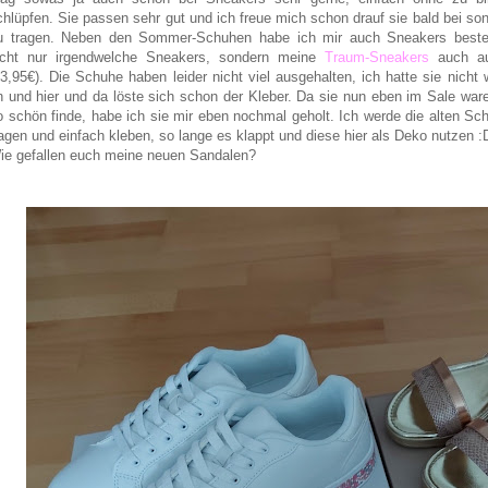
chlüpfen. Sie passen sehr gut und ich freue mich schon drauf sie bald bei s
u tragen. Neben den Sommer-Schuhen habe ich mir auch Sneakers bestel
icht nur irgendwelche Sneakers, sondern meine
Traum-Sneakers
auch a
13,95€). Die Schuhe haben leider nicht viel ausgehalten, ich hatte sie nicht w
n und hier und da löste sich schon der Kleber. Da sie nun eben im Sale ware
o schön finde, habe ich sie mir eben nochmal geholt. Ich werde die alten Sc
ragen und einfach kleben, so lange es klappt und diese hier als Deko nutzen :
ie gefallen euch meine neuen Sandalen?