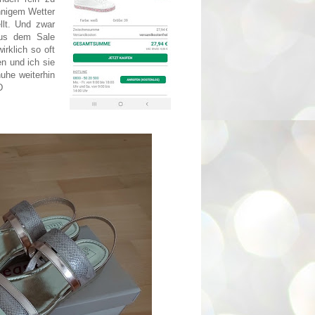
onnigem Wetter
lt. Und zwar
us dem Sale
irklich so oft
n und ich sie
huhe weiterhin
D