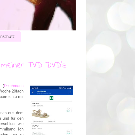
nschutz
g meiner TVD DVD's
 (
Deichmann
 Woche 20fach
erreichte mir
Tönen aus dem
n und für den
Verschluss wie
ummiband. Ich
nden rein zu