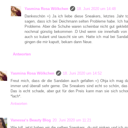
Yasmina Rosa Wölkchen
18. Juni 2020 um 14:48
Dankeschön =) Ja ich liebe diese Sneakers, letztes Jahr t
sagen, dass ich bei Deichmann selten Probleme habe. Ich h
Probleme. Aber die Schuhe waren scheinbar nicht gut geklebt.
nochmal günstig bekommen :D Und wenn sie innerhalb von
auch so kulant und tauscht sie um. Hatte ich mal bei Sandal
gingen die mir kaputt, bekam dann Neue.
Antworten
Yasmina Rosa Wölkchen
18. Juni 2020 um 14:52
Freut mich, dass dir die Sandalen auch gefallen =) Ohja ich mag d
immer und überall sehr gerne. Die Sneakers sind echt so schön, das 
Das is echt schade, aber gut für den Preis kann man sie sich scho
*lach*.
Antworten
Vanessa‘s Beauty Blog
20. Juni 2020 um 11:21
Wie toll, jetzt haben wir die selben Sneakers, du mit pinken und ich m