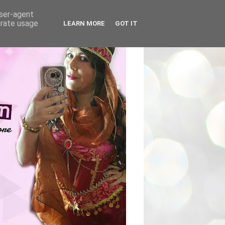
user-agent
erate usage
LEARN MORE
GOT IT