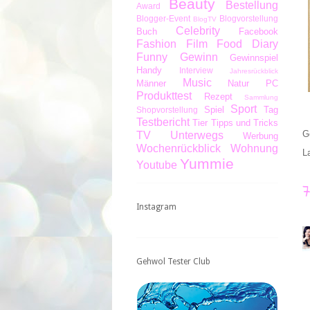
Beauty
Bestellung
Award
Blogger-Event
Blogvorstellung
BlogTV
Celebrity
Buch
Facebook
Fashion
Film
Food Diary
Funny
Gewinn
Gewinnspiel
Handy
Interview
Jahresrückblick
Music
Männer
Natur
PC
Produkttest
Rezept
Sammlung
Sport
Spiel
Tag
Shopvorstellung
Testbericht
Tier
Tipps und Tricks
G
TV
Unterwegs
Werbung
Wochenrückblick
Wohnung
L
Yummie
Youtube
Instagram
Gehwol Tester Club