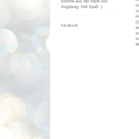
komme aus der Nähe von
s
Augsburg. Viel Spaß :)
z
n
(
Facebook
a
s
t
W