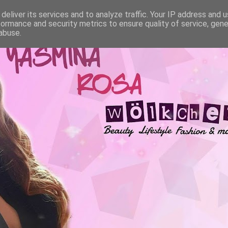
deliver its services and to analyze traffic. Your IP address and 
formance and security metrics to ensure quality of service, gen
abuse.