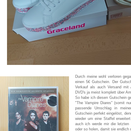
Durch meine wohl verloren ge
einen 5€ Gutschein.
Der Gutsch
Verkauf als auch Versand mit
DVD's ja meist komplett über Am
So habe ich d
iesen Gutschein ge
"The Vampire Diares" (somit nu
passende Umschlag in meinem
Gutschein perfekt eingelöst, den
wieder um eine Staffel erweiter
auch ich werde mir die letzten
oder so holen, damit sie endlich m