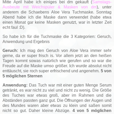
Mitte April habe ich einiges bei dm gekauft (
Samstags-
Ausbeute mit Weichspüler & Masken von dm
), unter
anderem die Schaebens Aloe Vera Tuchmaske. Sonntag
Abend habe ich die Maske dann verwendet (habe etwa
einen Monat gar keine Masken genutzt, war in letzter Zeit
echt faul :D).
So habe ich für die Tuchmaske die 3 Kategorien: Geruch,
Anwendung und Ergebnis
Geruch:
Ich mag den Geruch von Aloe Vera immer sehr
gerne, da er super frisch is. Vor allem jetzt an den heißen
Tagen kommt sowas natürlich wie gerufen und so war die
Freude auf die Maske umso größer. Ich wurde absolut nicht
enttäuscht, sie roch super erfrischend und angenehm.
5 von
5 möglichen Sternen
Anwendung:
Das Tuch war mit einer guten Menge Serum
getränkt, es war nicht zu viel und nicht zu wenig. Die Größe
des Tuches war etwas groß, aber im Rahmen und die
Abständen passten ganz gut. Die Öffnungen der Augen und
des Mundes waren aber etwas zu klein und saßen somit
nicht so gut. Daher kleine Abzüge.
4 von 5 möglichen