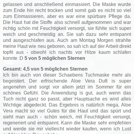
gelassen und anschließend einmassiert. Die Maske wurde
zum Ende hin recht trocken und somit gab es nicht so viel
zum Einmassieren, aber es war eine spürbare Pflege da.
Die Haut hat die Stoffe also schnell aufgenommen und war
richtig schön mit Feuchtigkeit versorgt, sie fühlte sich super
weich und geschmeidig an. Sie sah dazu sehr entspannt
und ausgeschlafen aus. Auch am Montag Morgen strahlte
meine Haut wie neu geboren, so sah ich auf der Arbeit direkt
topfit aus - obwohl ich nachts vor Hitze kaum schlafen
konnte :D
5 von 5 möglichen Sternen
Gesamt: 4,5 von 5 möglichen Sternen
Ich bin auch von dieser Schaebens Tuchmaske mehr als
begeistert. Der erfrischende Aloe Vera Duft is super
angenehm und sorgt vor allem jetzt im Sommer für ein
schönes Gefühl. Die Anwendung is gut, auch wenn das
Tuch nicht ganz so passt, aber Hauptsache es wird alles
Wichtige abgedeckt. Das Ergebnis is natürlich mega, Aloe
Vera macht so viel Gutes für die Haut und das spürt und
sieht man auch - schön weich, mit Feuchtigkeit versorgt,
regeneriert und entspannt. Kann die Maske sehr empfehlen
und werde sie mir vielleicht wieder kaufen, wenn ich Lust