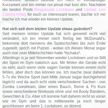
Kurzarbeit und bin immer nur privat mal kurz drin. Nachdem
die beiden Posts
Blogparade Lockdown
und
Update zum
Corona Alltag
für euch so interessant waren, dachte ich mir
mache ich mal wieder ein kleines Update.
Hat sich seit dem letzten Update etwas geändert?
Seit meinem letzten Update hat sich generell nicht viel
verändert, ich bin immer noch fleißig bei McDonald's,
bekomme dort meistens die Spätschichten bis zum Ende
zugeteilt, sprich mit Putzen - wobei ich diesen Monat sogar
auch mal zwei Mittelschichten hatte *tschaka*.
Allerdings is ja seit November wieder Lockdown und so fällt
der Sport im Gym natürlich aus. Mir fehlen die Geräte echt
so sehr, auch wenn viele sagen Geräte können einem nicht
fehlen, aber doch das können sie. Ich mache zwar daheim
5-7x die Woche Sport (seit Mitte Januar sogar durchgehend
täglich) und da auch echt viele verschiedene Sachen - von
Zumba Livestream, über einen Bauch, Beine & Po Kurs
sowie verschiedene Workouts ohne und mit Booty Bändern,
Gewichten & Co. Aber ich komme halt daheim nicht so voran
wie im Gym und das is mittlerweile ja noch länger
geschlossen als beim 1. Lockdown, so ätzend.