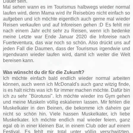
Dauer sein.
Mal sehen wann es im Tourismus halbwegs wieder normal
laufen wird, denn Mama wird ihr Reisebüro nicht einfach so
aufgeben und ich möchte eigentlich auch gerne mal wieder
Reisen verkaufen und auf Inforeisen gehen :D Es fehlt mir
nach einem Jahr echt sehr zu Reisen, wenn ich bedenke
meine Letzte war Ende Januar 2020 die Inforeise nach
Fuerteventura, das war noch so schön. Also drückt uns auf
jeden Fall die Daumen, dass der Tourismus irgendwie und
irgendwann wieder laufen wird, damit ich weiter die Welt
bereisen kann.
Was wünscht du dir für die Zukunft?
Ich möchte einfach bald endlich wieder normal arbeiten
können, auch wenn ich McDonald's auch ganz witzig finde,
is es halt nichts was ich für immer machen möchte. Dafür bin
ich zu sehr "Bürotussi".
Ich möchte wieder ins Gym gehen
und meine Muskeln völlig eskalieren lassen. Mir fehlen die
Muskelkater in den Beinen, die bekomme ich daheim gar
nicht so schön hin. Viele hassen Muskelkater, ich liebe
Muskelkater.
Ich möchte endlich mal wieder feiern, ganz
egal ob in einer kleinen Bar, in einem Club oder auf einem
Festival. Es fehlt mir total unter völlig verschwitzten,