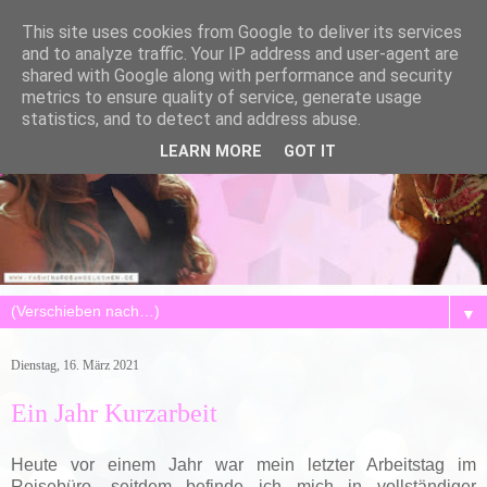
This site uses cookies from Google to deliver its services
and to analyze traffic. Your IP address and user-agent are
shared with Google along with performance and security
metrics to ensure quality of service, generate usage
statistics, and to detect and address abuse.
LEARN MORE
GOT IT
▼
Dienstag, 16. März 2021
Ein Jahr Kurzarbeit
Heute vor einem Jahr war mein letzter Arbeitstag im
Reisebüro, seitdem befinde ich mich in vollständiger