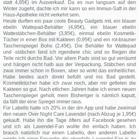
statt 4,95€) im Ausverkauf. Da es nun langsam auf den
Winter zugeht, dachte ich mir kann so ein Immun-Saft in der
Haus-Apotheke nicht verkehrt sein.
Heute durften ein paar coole Beauty Gadgets mit, ein blauer
ebelin Wattepad-Behälter (4,95€), ein blauer ebelin
Wattestäbchen-Behälter (3,95€), einmal ebelin Kosmetik-
Tücher in einer Box mit Kakteen (0,95€) und ein rot-brauner
Taschenspiegel Boho (2,45€). Die Behälter für Wattepad
und -stäbchen fand ich irgendwie chic und so fliegen die
Teile nicht durchs Bad. Vor allem Pads sind so gut verräumt
und hängen nicht halb aus der Verpackung. Stäbchen sind
zwar immer schon in Boxen, aber so wirkt das einheitlicher.
Habe beides auch direkt befüllt und ins Bad gestellt.
Kosmetiktücher habe ich zwar noch, aber mir gefielen die
Kakteen so gut. Nach etlichen Jahren habe ich einen neuen
Taschenspiegel geholt, mein Bisheriger is nämlich kaputt,
da fällt der eine Spiegel immer raus.
Für Labello hatte ich 20% in der dm App und habe zweimal
den neuen Over Night Care Lavendel (nach Abzug je 1,95€)
gekauft. Habe ihn die Tage öfters auf Facebook gesehen
und ich als Lavendel-Fan wollte ihn einfach haben. Ich
brauch natürlich nur einen Labello, den anderen Labello
werde ich einer Freundin die ebenfalls Lavendel-Fan is zu