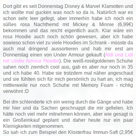
Dort gibt es seit Donnerstag Disney & Marvel Klamotten und
ich wollte mal gucken was noch so da is. Natürlich war es
schon sehr leer gefegt, aber immerhin habe ich noch ein
süßes rosa Nachthemd mit Mickey & Minnie (6,99€)
bekommen und das reicht eigentlich auch. Klar wäre ein
rosa Hoodie auch noch schön gewesen, aber ich habe
sowieso schon viel zu viele Hoodies im Schrank - müsste da
auch mal dringend aussortieren und hab mir erst am
Donnerstag einen von Under Armour gekauft (
Aldi und Lidl
mit Under Armour Hoodie
). Die weiß-roségoldenen Schuhe
sahen noch ziemlich cool aus, gab es aber nur noch in 35
und ich habe 40. Habe sie trotzdem mal näher angeschaut
und sie fühlten sich für mich persönlich zu hart an, ich mag
mittlerweile nur noch Schuhe mit Memory Foam - richtig
verwöhnt :D
Bei dm schlenderte ich ein wenig durch die Gänge und habe
mir hier und da Sachen geschnappt die mir gefielen. Ich
hätte noch viel mehr mitnehmen können, aber wie gesagt is
ein Großeinkauf geplant und daher heute nur ein paar
Kleinigkeiten mitgenommen.
So sah ich zum Beispiel den Klosterfrau Immun-Saft (2,95€