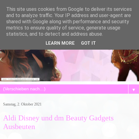
This site uses cookies from Google to deliver its services
and to analyze traffic. Your IP address and user-agent are
shared with Google along with performance and security
metrics to ensure quality of service, generate usage
statistics, and to detect and address abuse.
LEARN MORE
GOT IT
▼
Samstag, 2. Oktober 2021
Aldi Disney und dm Beauty Gadgets
Ausbeuten