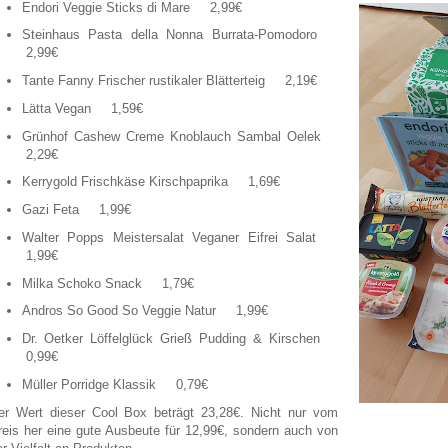
Endori Veggie Sticks di Mare 2,99€
Steinhaus Pasta della Nonna Burrata-Pomodoro
2,99€
Tante Fanny Frischer rustikaler Blätterteig 2,19€
Lätta Vegan 1,59€
Grünhof Cashew Creme Knoblauch Sambal Oelek
2,29€
Kerrygold Frischkäse Kirschpaprika 1,69€
Gazi Feta 1,99€
Walter Popps Meistersalat Veganer Eifrei Salat
1,99€
Milka Schoko Snack 1,79€
Andros So Good So Veggie Natur 1,99€
Dr. Oetker Löffelglück Grieß Pudding & Kirschen
0,99€
Müller Porridge Klassik 0,79€
er Wert dieser Cool Box beträgt 23,28€. Nicht nur vom
reis her eine gute Ausbeute für 12,99€, sondern auch von