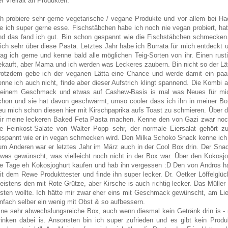
er Vielfalt an Produkten.
ch probiere sehr gerne vegetarische / vegane Produkte und vor allem bei Hac
ie ich super gerne esse. Fischstäbchen habe ich noch nie vegan probiert, h
nd das fand ich gut. Bin schon gespannt wie die Fischstäbchen schmecken. 
ich sehr über diese Pasta. Letztes Jahr habe ich Burrata für mich entdeckt u
ag ich gerne und kenne bald alle möglichen Teig-Sorten von ihr. Einen rustik
ekauft, aber Mama und ich werden was Leckeres zaubern. Bin nicht so der Lät
rotzdem gebe ich der veganen Lätta eine Chance und werde damit ein paa
enne ich auch nicht, finde aber dieser Aufstrich klingt spannend. Die Kombi
einem Geschmack und etwas auf Cashew-Basis is mal was Neues für mic
chon und sie hat davon geschwärmt, umso cooler dass ich ihn in meiner Bo
reu mich schon diesen hier mit Kirschpaprika aufs Toast zu schmieren. Über d
ir meine leckeren Baked Feta Pasta machen. Kenne den von Gazi zwar noch
ie Feinkost-Salate von Walter Popp sehr, der normale Eiersalat gehört 
espannt wie er in vegan schmecken wird. Den Milka Schoko Snack kenne ich 
um Anderen war er letztes Jahr im März auch in der Cool Box drin. Der Snac
twas gewünscht, was vielleicht noch nicht in der Box war. Über den Kokosjog
ie Tage eh Kokosjoghurt kaufen und hab ihn vergessen :D Den von Andros ha
it dem Rewe Produkttester und finde ihn super lecker. Dr. Oetker Löffelglüc
eistens den mit Rote Grütze, aber Kirsche is auch richtig lecker. Das Müller 
esten wollte. Ich hätte mir zwar eher eins mit Geschmack gewünscht, am Lie
infach selber ein wenig mit Obst & so aufbessern.
ine sehr abwechslungsreiche Box, auch wenn diesmal kein Getränk drin is
rinken dabei is. Ansonsten bin ich super zufrieden und es gibt kein Pro