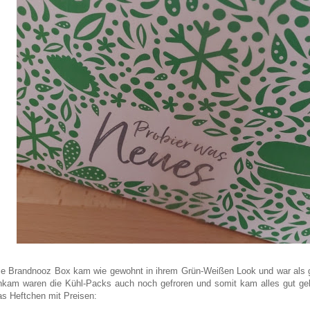
ie Brandnooz Box kam wie gewohnt in ihrem Grün-Weißen Look und war als g
nkam waren die Kühl-Packs auch noch gefroren und somit kam alles gut gek
as Heftchen mit Preisen: