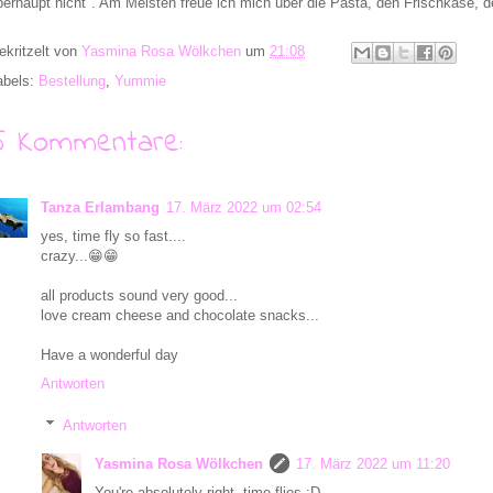
berhaupt nicht". Am Meisten freue ich mich über die Pasta, den Frischkäse, d
ekritzelt von
Yasmina Rosa Wölkchen
um
21:08
abels:
Bestellung
,
Yummie
5 Kommentare:
Tanza Erlambang
17. März 2022 um 02:54
yes, time fly so fast....
crazy...😁😁
all products sound very good...
love cream cheese and chocolate snacks...
Have a wonderful day
Antworten
Antworten
Yasmina Rosa Wölkchen
17. März 2022 um 11:20
You're absolutely right, time flies :D