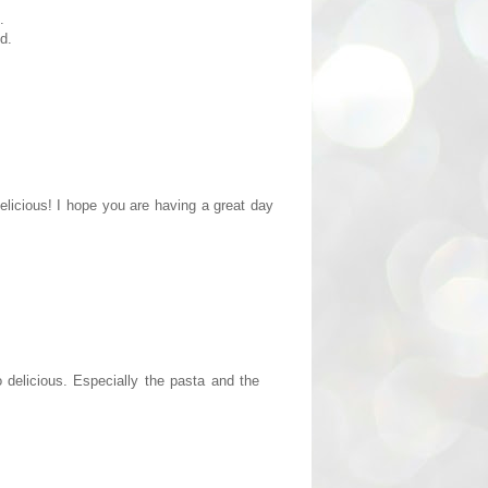
.
d.
licious! I hope you are having a great day
o delicious. Especially the pasta and the