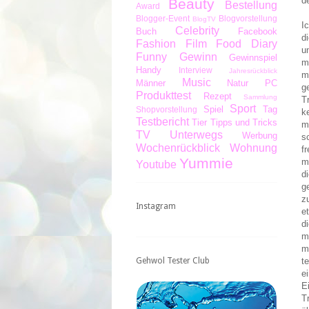
d
Beauty
Bestellung
Award
Blogger-Event
Blogvorstellung
BlogTV
I
Celebrity
Buch
Facebook
d
Fashion
Film
Food Diary
u
Funny
Gewinn
Gewinnspiel
m
Handy
Interview
Jahresrückblick
m
Music
Männer
Natur
PC
g
Produkttest
Rezept
Sammlung
T
Sport
Spiel
Tag
Shopvorstellung
k
Testbericht
Tier
Tipps und Tricks
m
TV
Unterwegs
Werbung
s
Wochenrückblick
Wohnung
f
Yummie
m
Youtube
d
g
z
Instagram
e
d
m
m
t
Gehwol Tester Club
e
E
T