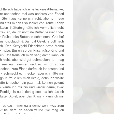
kfleisch habe ich eine leckere Alternative,
atte aber schon mal was anderes von Endori
Steinhaus kenne ich nicht, aber ich freue
nd stell mir das so lecker vor. Tante Fanny
alen Blätterteig hätte ich vermutlich nicht
ta-Fan, da ich normale Butter besser finde.
r Frühstücks-Brötchen schmieren. Grünhof
 aus Knoblauch & Sambal Oelek is voll nach
h. Den Kerrygold Frischkäse hatte Mama
x habe. Bin eh so ein Frischkäse-Kind und
en Feta freue ich mich sehr, damit kann ich
 nicht, aber wird gut schmecken. Ich mag
zu meinen Favoriten und so bin ich schon
schon, zum Einen durfte ich ihn testen und
k schmeckt echt lecker, aber ich hätte mir
hurt freue ich mich riesig, denn ich wollte
tte ich schon ein paar mal, kennen gelernt
k kaufe ich mir hin und wieder gerne, zwar
Porridge is auch richtig cool, da ich das eh
bsten Apfel, aber den Klassik kann ich mir
 - mag das immer ganz gerne wenn was zum
dukt bei dem ich sagen würde "Ne mag ich