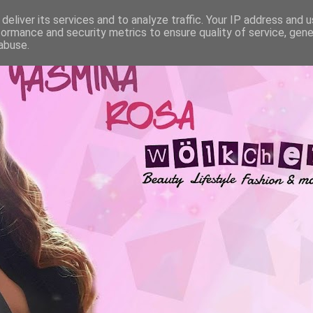
deliver its services and to analyze traffic. Your IP address and 
formance and security metrics to ensure quality of service, gen
abuse.