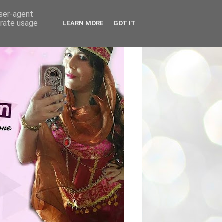
user-agent
erate usage
LEARN MORE
GOT IT