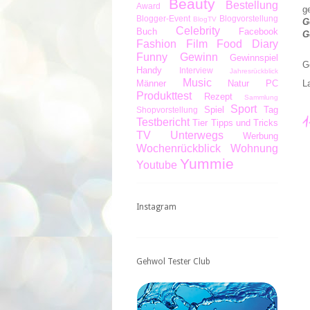
Beauty
Bestellung
Award
g
Blogger-Event
Blogvorstellung
BlogTV
G
Celebrity
Buch
Facebook
G
Fashion
Film
Food Diary
Funny
Gewinn
Gewinnspiel
G
Handy
Interview
Jahresrückblick
Music
Männer
Natur
PC
L
Produkttest
Rezept
Sammlung
Sport
Spiel
Tag
Shopvorstellung
Testbericht
Tier
Tipps und Tricks
TV
Unterwegs
Werbung
Wochenrückblick
Wohnung
Yummie
Youtube
Instagram
Gehwol Tester Club