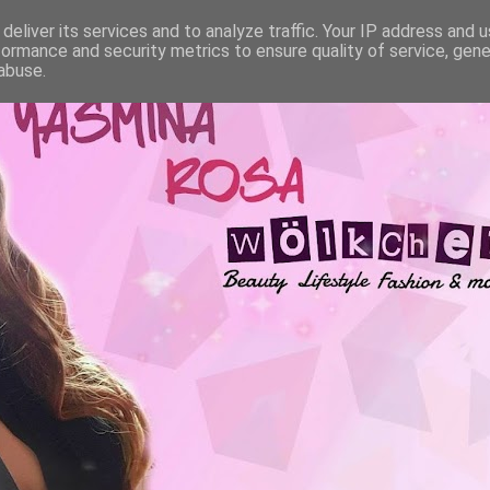
deliver its services and to analyze traffic. Your IP address and 
formance and security metrics to ensure quality of service, gen
abuse.