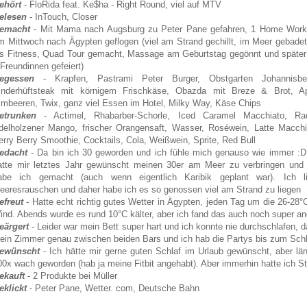
ehört
- FloRida feat. Ke$ha - Right Round, viel auf MTV
elesen
- InTouch, Closer
emacht
- Mit Mama nach Augsburg zu Peter Pane gefahren, 1 Home Work
m Mittwoch nach Ägypten geflogen (viel am Strand gechillt, im Meer gebadet
ns Fitness, Quad Tour gemacht, Massage am Geburtstag gegönnt und später
 Freundinnen gefeiert)
egessen
- Krapfen, Pastrami Peter Burger, Obstgarten Johannisbe
inderhüftsteak mit körnigem Frischkäse, Obazda mit Breze & Brot, Ap
imbeeren, Twix, ganz viel Essen im Hotel, Milky Way, Käse Chips
etrunken
- Actimel, Rhabarber-Schorle, Iced Caramel Macchiato, Rad
delholzener Mango, frischer Orangensaft, Wasser, Roséwein, Latte Macchi
erry Berry Smoothie, Cocktails, Cola, Weißwein, Sprite, Red Bull
edacht
- Da bin ich 30 geworden und ich fühle mich genauso wie immer :D
atte mir letztes Jahr gewünscht meinen 30er am Meer zu verbringen und
abe ich gemacht (auch wenn eigentlich Karibik geplant war). Ich l
eeresrauschen und daher habe ich es so genossen viel am Strand zu liegen
efreut
- Hatte echt richtig gutes Wetter in Ägypten, jeden Tag um die 26-2
ind. Abends wurde es rund 10°C kälter, aber ich fand das auch noch super 
eärgert
- Leider war mein Bett super hart und ich konnte nie durchschlafen,
ein Zimmer genau zwischen beiden Bars und ich hab die Partys bis zum Sch
ewünscht
- Ich hätte mir gerne guten Schlaf im Urlaub gewünscht, aber lä
00x wach geworden (hab ja meine Fitbit angehabt). Aber immerhin hatte ich S
ekauft
- 2 Produkte bei Müller
eklickt
- Peter Pane, Wetter. com, Deutsche Bahn