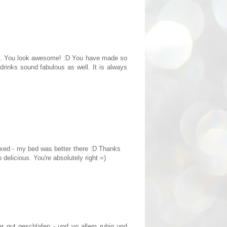
hoto. You look awesome! :D You have made so
 drinks sound fabulous as well. It is always
laxed - my bed was better there :D Thanks
elicious. You're absolutely right =)
r gut geschlafen - und vo allem ruhig und