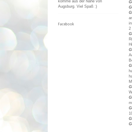
komme aus der Nähe von
G
Augsburg. Viel Spaß :)
G
G
a
i
Facebook
2
G
R
H
G
A
B
G
h
h
M
G
W
G
m
G
1
G
G