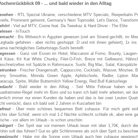
ochenrückblick 09 - ... und bald wieder in den Alltag
esehen
- RTL Spezial Ukraine, verschiedene MTV Specials, Reeperbahn Pr
treife, Prominent getrennt, Germany's Next Topmodel, Let's Dance, Transform
ehört
- Viel auf MTV, Coone feat. Da Tweekaz & Hard Driver - The Elite
elesen
- InTouch
emacht
- Bis Mittwoch in Ägypten gewesen (viel am Strand gechillt, im Me
urghada gefahren - aber nichts geshoppt :D und mit ihnen gefeiert), 1x i
ama nachträgliches Geburtstags-Sushi bestellt
egessen
- Ganz viel Essen im Hotel, Maccaroni al Forno, Bounty, Laugen
it Käse, Kit Kat White Chunky, Filet-O-Fish, Breze mit Gelbwurst, Hähnc
eschnetzeltes mit Spätzle in Rahmsauce, Sushi, Big Mac, Salat, Kässpätzle
etrunken
-
Frischer Orangensaft, Cappuccino, Cocktails, Wasser, Minztee, B
erry Smoothie, Mirinda Green Apple, Apfelschorle, Radler, Lipton Ma
aracuja, Sprite, Müller Buttermilch Yellow Energy, Red Bull Kaktusfeige
edacht
- Bald wieder in den Alltag - Seit Mitte Februar haben wir k
uadratmeter-Regel mehr im Büro und so kann ich bald mehr arbeiten, wir dur
ämlich immer nur einen Kunden da haben und das is bei zwei Leuten Quat
cht verrückt, dass ich bald seit 2 Jahren in Kurzarbeit bin
efreut
- Über mein schönes bequemes Bett zuhause. Für mich geht ein
ichts über Schlaf, wenn ich mal 1-2 Nächte schlecht schlafe ok, aber eine g
oche - vor allem im Urlaub - is schon unschön
eärgert
- Der Sprit war vor meinem Urlaub teuer mit über 1,70€, durch di
ohin soll das führen? Gut es gibt Schlimmeres als sich über Sprit zu beschwe
ewünscht
- Habe mir die Sonne vom Urlaub auch hier zuhause gewünscht 