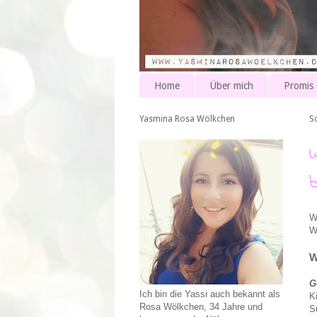
Home
Über mich
Promis
Yasmina Rosa Wölkchen
S
W
W
W
G
Ich bin die Yassi auch bekannt als
K
Rosa Wölkchen, 34 Jahre und
S