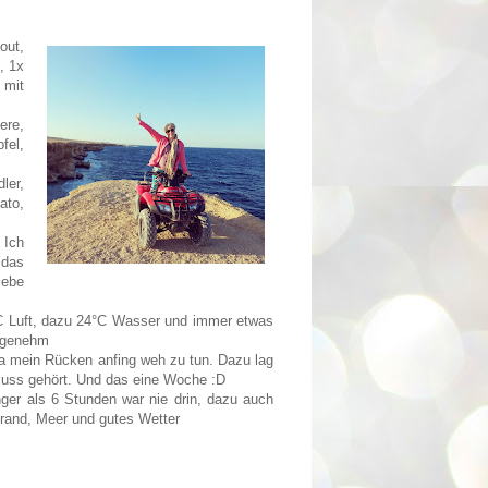
out,
, 1x
 mit
ere,
fel,
ler,
ato,
 Ich
 das
iebe
8°C Luft, dazu 24°C Wasser und immer etwas
angenehm
 da mein Rücken anfing weh zu tun. Dazu lag
luss gehört. Und das eine Woche :D
nger als 6 Stunden war nie drin, dazu auch
trand, Meer und gutes Wetter