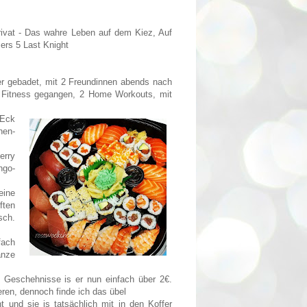
ivat - Das wahre Leben auf dem Kiez, Auf
ers 5 Last Knight
er gebadet, mit 2 Freundinnen abends nach
ns Fitness gegangen, 2 Home Workouts, mit
-Eck
hen-
erry
ngo-
eine
ften
sch.
fach
anze
e Geschehnisse is er nun einfach über 2€.
ren, dennoch finde ich das übel
und sie is tatsächlich mit in den Koffer