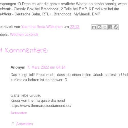
esprungen :D Denn es war die ganze restliche Woche so schön sonnig, wenn na
ekauft
- Classic Box bei Brandnooz, 2 Teile bei EMP, 6 Produkte bei dm
eklickt
- Deutsche Bahn, RTL+, Brandnooz, MyMuesli, EMP
ekritzelt von
Yasmina Rosa Wölkchen
um
22:13
abels:
Wochenrückblick
11 Kommentare:
Anonym
7. März 2022 um 04:14
Das klingt toll! Freut mich, dass du einen tollen Urlaub hattest :) Un
zurück zu kehren ist so schwer :D
Ganz liebe Grüße,
Krissi von the marquise diamond
https://www.themarquisediamond.de/
Antworten
Antworten