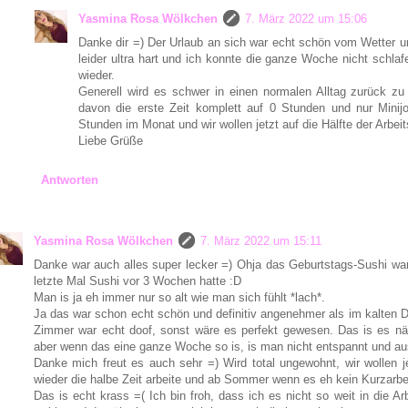
Yasmina Rosa Wölkchen
7. März 2022 um 15:06
Danke dir =) Der Urlaub an sich war echt schön vom Wetter u
leider ultra hart und ich konnte die ganze Woche nicht schla
wieder.
Generell wird es schwer in einen normalen Alltag zurück zu
davon die erste Zeit komplett auf 0 Stunden und nur Minijo
Stunden im Monat und wir wollen jetzt auf die Hälfte der Arbe
Liebe Grüße
Antworten
Yasmina Rosa Wölkchen
7. März 2022 um 15:11
Danke war auch alles super lecker =) Ohja das Geburtstags-Sushi war 
letzte Mal Sushi vor 3 Wochen hatte :D
Man is ja eh immer nur so alt wie man sich fühlt *lach*.
Ja das war schon echt schön und definitiv angenehmer als im kalten 
Zimmer war echt doof, sonst wäre es perfekt gewesen. Das is es nä
aber wenn das eine ganze Woche so is, is man nicht entspannt und au
Danke mich freut es auch sehr =) Wird total ungewohnt, wir wollen j
wieder die halbe Zeit arbeite und ab Sommer wenn es eh kein Kurzarbei
Das is echt krass =( Ich bin froh, dass ich es nicht so weit in die Ar