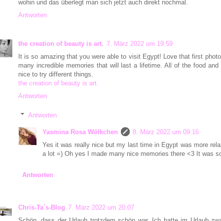
wohin und das überlegt man sich jetzt auch direkt nochmal.
Antworten
the creation of beauty is art.
7. März 2022 um 19:59
It is so amazing that you were able to visit Egypt! Love that first p
many incredible memories that will last a lifetime. All of the food and
nice to try different things.
the creation of beauty is art.
Antworten
Antworten
Yasmina Rosa Wölkchen
8. März 2022 um 09:16
Yes it was really nice but my last time in Egypt was more re
a lot =) Oh yes I made many nice memories there <3 It was so d
Antworten
Chris-Ta´s-Blog
7. März 2022 um 20:07
Schön, dass der Urlaub trotzdem schön war. Ich hatte im Urlaub zwa