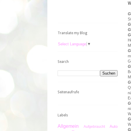
W
G
S
G
G
Translate my Blog
G
H
Select Language
▼
M
G
m
G
Search
G
B
M
G
Q
Seitenaufrufe
n
E
G
n
W
Labels
G
W
Allgemein
Auto
Aufgebraucht
G