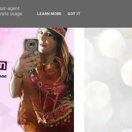
user-agent
erate usage
LEARN MORE
GOT IT