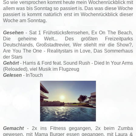
So wie versprochen kommt heute mein Wochenrückblick mit
allem was bis Sonntag so passiert is. Das was diese Woche
passiert is kommt natürlich erst im Wochenrückblick dieser
Woche am Sonntag.
Gesehen
- Sat 1 Frühstücksfernsehen, Ex On The Beach,
Die geheime Welt... Des größten Freizeitparks
Deutschlands, Großstadtrevier, Wer stiehlt mir die Show?,
Are You The One - Realitystars in Love, Das Sommerhaus
der Stars
Gehört
- Harris & Ford feat. Sound Rush - Died In Your Arms
(Reloaded), viel Musik im Flugzeug
Gelesen
- InTouch
Gemacht
-
2x ins Fitness gegangen,
2x beim Zumba
gewesen, mit Mama Burger essen gegangen, mit Laura &