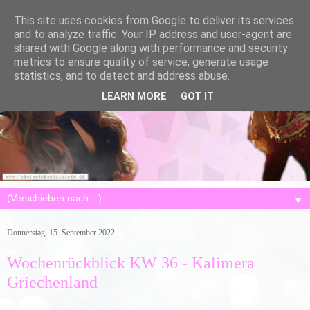
This site uses cookies from Google to deliver its services
and to analyze traffic. Your IP address and user-agent are
shared with Google along with performance and security
metrics to ensure quality of service, generate usage
statistics, and to detect and address abuse.
LEARN MORE
GOT IT
▼
Donnerstag, 15. September 2022
Wochenrückblick KW 36 - Kalimera
Griechenland