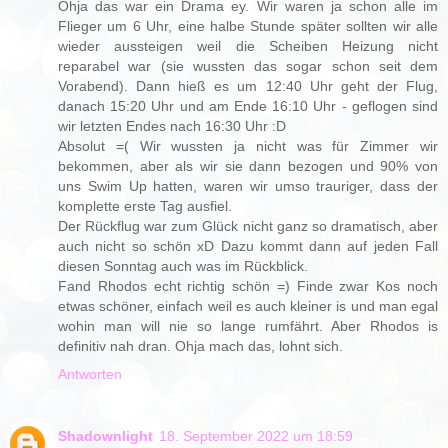
Ohja das war ein Drama ey. Wir waren ja schon alle im
Flieger um 6 Uhr, eine halbe Stunde später sollten wir alle
wieder aussteigen weil die Scheiben Heizung nicht
reparabel war (sie wussten das sogar schon seit dem
Vorabend). Dann hieß es um 12:40 Uhr geht der Flug,
danach 15:20 Uhr und am Ende 16:10 Uhr - geflogen sind
wir letzten Endes nach 16:30 Uhr :D
Absolut =( Wir wussten ja nicht was für Zimmer wir
bekommen, aber als wir sie dann bezogen und 90% von
uns Swim Up hatten, waren wir umso trauriger, dass der
komplette erste Tag ausfiel.
Der Rückflug war zum Glück nicht ganz so dramatisch, aber
auch nicht so schön xD Dazu kommt dann auf jeden Fall
diesen Sonntag auch was im Rückblick.
Fand Rhodos echt richtig schön =) Finde zwar Kos noch
etwas schöner, einfach weil es auch kleiner is und man egal
wohin man will nie so lange rumfährt. Aber Rhodos is
definitiv nah dran. Ohja mach das, lohnt sich.
Antworten
Shadownlight
18. September 2022 um 18:59