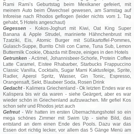
Rami Rami's Geburtstag beim Mexikaner gefeiert, mit
meinem Auto beim Ölwechsel gewesen, am Samstag auf
Inforeise nach Rhodos geflogen (leider nichts vom 1. Tag
gehabt, 5 Hotels angeschaut)
Gegessen
- Kokos-Joghurt mit Kiwi, Oat King Super
Banana & Apple Strudel, marinierte Hähnchenbrust mit
Tzatziki, Eis, Atomic Burger mit Süßkartoffel-Pommes,
Gulasch-Suppe, Burrito Chili con Carne, Tuna Sub, Lemon
Buttermilk Cookie, Obazda mit Breze, einiges in den Hotels
Getrunken
- Actimel, Johannisbeer-Schorle, Protein Coffee
Latte Caramel, Eistee Rhabarber, Starbucks Frappuccino
Classic Vanilla, Cocktails, Sugar Mami Kaktusfeige, Sprite,
Radler, Aperol Spritz, Wasser, Gin Tonic, Espresso,
Orangensaft, Sekt, Blaubeer Soda, Rosen Drink
Gedacht
- Kalimera Griechenland - Ok letzten Endes war es
Kalispera bis wir da waren - siehe Geärgert, aber es war
wieder schön in Griechenland aufzuwachen. Mir gefiel Kos
schon sehr und Rhodos jetzt auch
Gefreut
- Wir hatten im ersten Übernachtungshotel so ein
mega schönes Zimmer mit Swim Up - siehe Bild, das
entstand an dem einen Ende des Pools. Dazu war das
Essen dort richtig lecker, vor allem das 5 Gänge Menü am