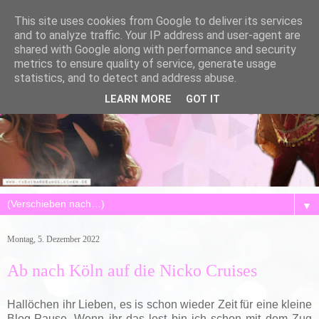
This site uses cookies from Google to deliver its services
and to analyze traffic. Your IP address and user-agent are
shared with Google along with performance and security
metrics to ensure quality of service, generate usage
statistics, and to detect and address abuse.
LEARN MORE
GOT IT
▼
Montag, 5. Dezember 2022
Ab nach Köln auf die Nicko Cruises
Hallöchen ihr Lieben, es is schon wieder Zeit für eine kleine
Blog-Pause. Wenn ihr das lest bin ich schon mit dem Zug