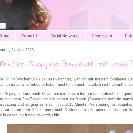
 & me
Formel 1
Social Networks
Impressum
Date
ontag, 24. April 2023
München Shopping-Ausbeute mit rosa 
ie ihr im Wochenrückblick lesen konntet, war ich mit meinem Soulmate 
as ich da so alles erbeutet habe, möchte ich euch natürlich nicht vorenthalten
ierfür ging es kurz nach 13 Uhr bei mir daheim los um Laura abzuholen, ge
us mit ihrem Job-Ticket nach München zu fahren (Samstags darf sie näml
erspätung und so ging es erst mit rund 15 Minuten Verspätung los. Angek
os, wir hatten zum Glück immer noch 3 Stunden bis zu unserem Tisch im Sau
ie in denen ich fündig geworden bin.