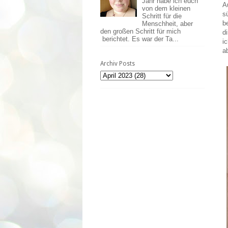
Jahr habe ich euch
A
von dem kleinen
s
Schritt für die
b
Menschheit, aber
den großen Schritt für mich
d
berichtet. Es war der Ta...
i
a
Archiv Posts