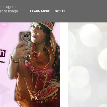
user-agent
erate usage
LEARN MORE
GOT IT