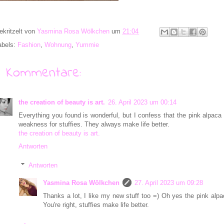
ekritzelt von
Yasmina Rosa Wölkchen
um
21:04
abels:
Fashion
,
Wohnung
,
Yummie
3 Kommentare:
the creation of beauty is art.
26. April 2023 um 00:14
Everything you found is wonderful, but I confess that the pink alpaca
weakness for stuffies. They always make life better.
the creation of beauty is art.
Antworten
Antworten
Yasmina Rosa Wölkchen
27. April 2023 um 09:28
Thanks a lot, I like my new stuff too =) Oh yes the pink alpac
You're right, stuffies make life better.