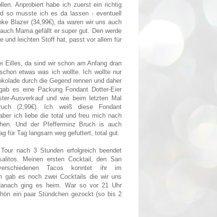
len. Anprobiert habe ich zuerst ein richtig
d so musste ich es da lassen - eventuell
inke Blazer (34,99€), da waren wir uns auch
d auch Mama gefällt er super gut. Den werde
 und leichten Stoff hat, passt vor allem für
i Eilles, da sind wir schon am Anfang dran
schon etwas was ich wollte. Ich wollte nur
hokolade durch die Gegend rennen und daher
ab es eine Packung Fondant Dotter-Eier
ster-Ausverkauf und wie beim letzten Mal
ruch (2,99€). Ich weiß diese Fondant
aber ich liebe die total und freu mich nach
hen. Und der Pfefferminz Bruch is auch
ag für Tag langsam weg gefuttert, total gut.
Tour nach 3 Stunden erfolgreich beendet
alitos. Meinen ersten Cocktail, den San
rschiedenen Tacos konntet ihr im
 gab es noch zwei Cocktails die wir uns
 danach ging es heim. War so vor 21 Uhr
hön ein paar Stündchen gezockt (so bis 2