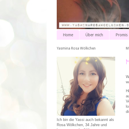
Home
Über mich
Promis
Yasmina Rosa Wölkchen
M
W
w
H
a
V
l
d
Ich bin die Yassi auch bekannt als
Rosa Wölkchen, 34 Jahre und