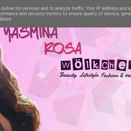
deliver its services and to analyze traffic. Your IP address and 
formance and security metrics to ensure quality of service, gen
abuse.