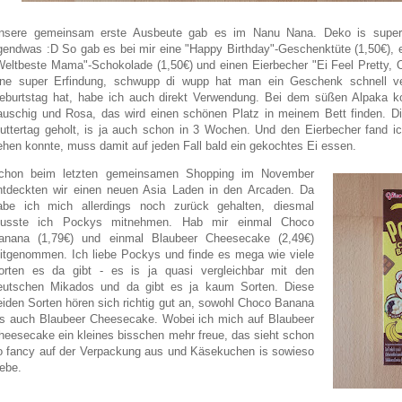
nsere gemeinsam erste Ausbeute gab es im Nanu Nana. Deko is super g
rgendwas :D So gab es bei mir eine "Happy Birthday"-Geschenktüte (1,50€), e
Weltbeste Mama"-Schokolade (1,50€) und einen Eierbecher "Ei Feel Pretty, 
ine super Erfindung, schwupp di wupp hat man ein Geschenk schnell v
eburtstag hat, habe ich auch direkt Verwendung. Bei dem süßen Alpaka ko
lauschig und Rosa, das wird einen schönen Platz in meinem Bett finden. D
uttertag geholt, is ja auch schon in 3 Wochen. Und den Eierbecher fand ic
ehen konnte, muss damit auf jeden Fall bald ein gekochtes Ei essen.
chon beim letzten gemeinsamen Shopping im November
ntdeckten wir einen neuen Asia Laden in den Arcaden. Da
abe ich mich allerdings noch zurück gehalten, diesmal
usste ich Pockys mitnehmen. Hab mir einmal Choco
anana (1,79€) und einmal Blaubeer Cheesecake (2,49€)
itgenommen. Ich liebe Pockys und finde es mega wie viele
orten es da gibt - es is ja quasi vergleichbar mit den
eutschen Mikados und da gibt es ja kaum Sorten. Diese
eiden Sorten hören sich richtig gut an, sowohl Choco Banana
ls auch Blaubeer Cheesecake. Wobei ich mich auf Blaubeer
heesecake ein kleines bisschen mehr freue, das sieht schon
o fancy auf der Verpackung aus und Käsekuchen is sowieso
iebe.