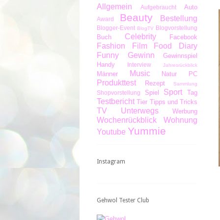
Allgemein
Auto
Aufgebraucht
Beauty
Bestellung
Award
Blogger-Event
Blogvorstellung
BlogTV
Celebrity
Buch
Facebook
Fashion
Film
Food Diary
Funny
Gewinn
Gewinnspiel
Handy
Interview
Jahresrückblick
Music
Männer
Natur
PC
Produkttest
Rezept
Sammlung
Sport
Spiel
Tag
Shopvorstellung
Testbericht
Tier
Tipps und Tricks
TV
Unterwegs
Werbung
Wochenrückblick
Wohnung
Yummie
Youtube
Instagram
Gehwol Tester Club