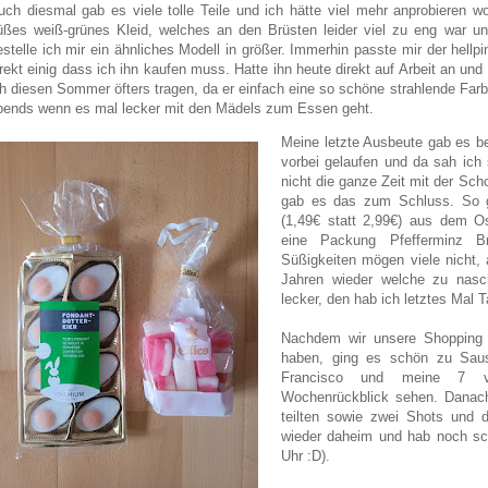
uch diesmal gab es viele tolle Teile und ich hätte viel mehr anprobieren wol
üßes weiß-grünes Kleid, welches an den Brüsten leider viel zu eng war un
estelle ich mir ein ähnliches Modell in größer. Immerhin passte mir der hellp
irekt einig dass ich ihn kaufen muss. Hatte ihn heute direkt auf Arbeit an un
ch diesen Sommer öfters tragen, da er einfach eine so schöne strahlende Farbe
bends wenn es mal lecker mit den Mädels zum Essen geht.
Meine letzte Ausbeute gab es be
vorbei gelaufen und da sah ich 
nicht die ganze Zeit mit der Sc
gab es das zum Schluss. So g
(1,49€ statt 2,99€) aus dem O
eine Packung Pfefferminz B
Süßigkeiten mögen viele nicht, 
Jahren wieder welche zu nasc
lecker, den hab ich letztes Mal T
Nachdem wir unsere Shopping 
haben, ging es schön zu Saus
Francisco und meine 7 ve
Wochenrückblick sehen. Danach
teilten sowie zwei Shots und
wieder daheim und hab noch sc
Uhr :D).