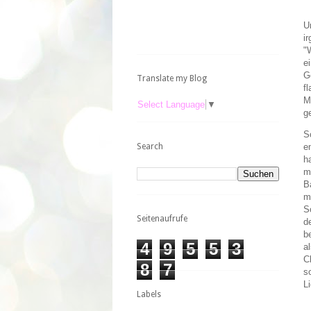
U
i
"
e
G
Translate my Blog
f
M
Select Language
▼
g
S
Search
e
h
m
B
m
S
Seitenaufrufe
d
b
4
9
5
5
3
a
C
8
7
s
L
Labels