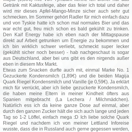
Getränk mit Kaktusfeige, aber das feier ich total und daher
wird mir dieses Apfel-Mango-Minze sicher auch sehr gut
schmecken. Im Sommer gehört Radler für mich einfach dazu
und von Tyskie hatte ich schon mal normales Bier und das
war echt gut, freu mich schon es bald gekühlt zu trinken.
Den Kaif Energy habe ich eben nach der Mittagspause
direkt auf Arbeit getrunken um Energie zu bekommen und
ich bin wirklich schwer verliebt, schmeckt super lecker
(gekühlt sicher noch besser) - hab nachgeschaut is sogar
aus Deutschland, aber bei uns gibt es den nirgends außer
eben in diesem Mix Markt.
Etwas zum Snacken durfte auch mit, einmal Marke No. 1
Gezuckerte Kondensmilch (1,89€) und die beiden Magija
Quark Riegel Kondensmilch und Vanille (je 0,59€). Ja erklärt
mich für verrückt, aber ich liebe gezuckerte Kondensmilch,
die haben meine Eltern in meiner Kindheit öfters aus
Spanien mitgebracht (La Lechera / Milchmädchen).
Natürlich ess ich da keine ganze Dose auf einmal, aber
durch den ganzen Zucker hält die sich auch lange und jeden
Tag so 1-2 Löffel, einfach mega :D Ich liebe solche Quark
Riegel und nachdem ich von meiner Lettland Inforeise
wusste, dass die in Russland auch gerne gegessen werden,