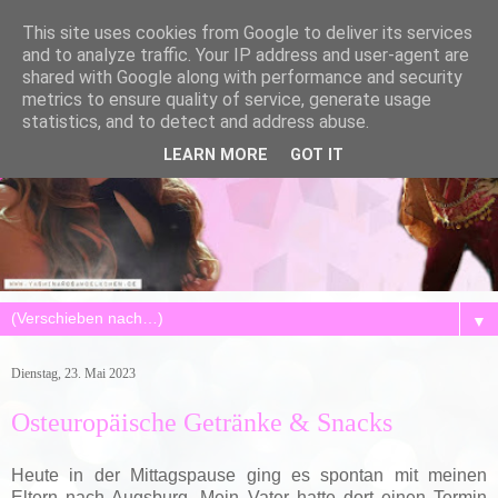
This site uses cookies from Google to deliver its services
and to analyze traffic. Your IP address and user-agent are
shared with Google along with performance and security
metrics to ensure quality of service, generate usage
statistics, and to detect and address abuse.
LEARN MORE
GOT IT
▼
Dienstag, 23. Mai 2023
Osteuropäische Getränke & Snacks
Heute in der Mittagspause ging es spontan mit meinen
Eltern nach Augsburg. Mein Vater hatte dort einen Termin