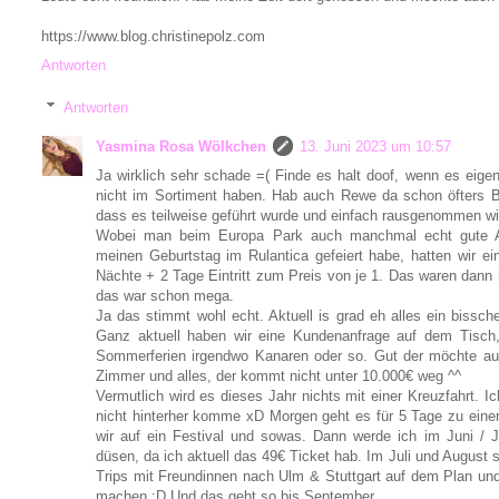
https://www.blog.christinepolz.com
Antworten
Antworten
Yasmina Rosa Wölkchen
13. Juni 2023 um 10:57
Ja wirklich sehr schade =( Finde es halt doof, wenn es eigent
nicht im Sortiment haben. Hab auch Rewe da schon öfters 
dass es teilweise geführt wurde und einfach rausgenommen wi
Wobei man beim Europa Park auch manchmal echt gute A
meinen Geburtstag im Rulantica gefeiert habe, hatten wir ei
Nächte + 2 Tage Eintritt zum Preis von je 1. Das waren dann
das war schon mega.
Ja das stimmt wohl echt. Aktuell is grad eh alles ein bissc
Ganz aktuell haben wir eine Kundenanfrage auf dem Tisc
Sommerferien irgendwo Kanaren oder so. Gut der möchte auc
Zimmer und alles, der kommt nicht unter 10.000€ weg ^^
Vermutlich wird es dieses Jahr nichts mit einer Kreuzfahrt. I
nicht hinterher komme xD Morgen geht es für 5 Tage zu eine
wir auf ein Festival und sowas. Dann werde ich im Juni / J
düsen, da ich aktuell das 49€ Ticket hab. Im Juli und August 
Trips mit Freundinnen nach Ulm & Stuttgart auf dem Plan un
machen :D Und das geht so bis September.