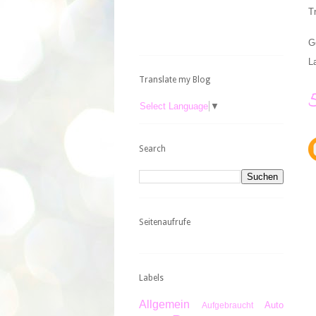
T
G
L
Translate my Blog
Select Language
▼
Search
Seitenaufrufe
Labels
Allgemein
Auto
Aufgebraucht