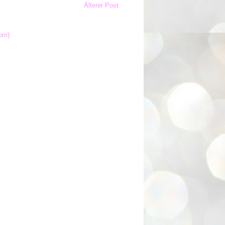
Älterer Post
om)