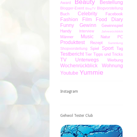
Beauty
Bestellung
Award
Blogger-Event
Blogvorstellung
BlogTV
Celebrity
Buch
Facebook
Fashion
Film
Food Diary
Funny
Gewinn
Gewinnspiel
Handy
Interview
Jahresrückblick
Music
Männer
Natur
PC
Produkttest
Rezept
Sammlung
Sport
Spiel
Tag
Shopvorstellung
Testbericht
Tier
Tipps und Tricks
TV
Unterwegs
Werbung
Wochenrückblick
Wohnung
Yummie
Youtube
Instagram
Gehwol Tester Club