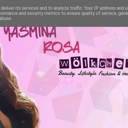
deliver its services and to analyze traffic. Your IP address and 
formance and security metrics to ensure quality of service, gen
abuse.