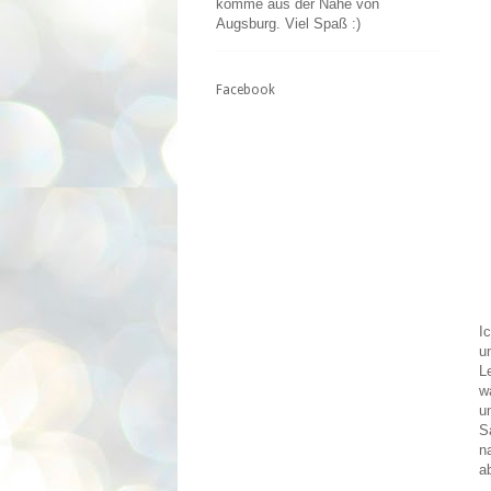
komme aus der Nähe von
Augsburg. Viel Spaß :)
Facebook
I
u
L
w
u
S
n
ab