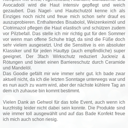
Avocadoöl wird die Haut intensiv gepflegt und weich
gezaubert. Das Nagel- und Hautschutzöl kenne ich als
Einziges noch nicht und freue mich schon sehr drauf es
auszuprobieren. Enthaltendes Bisabolol, Weizenkeimöl und
Clotrimazol pflegen die Haut elastisch und schützen zudem
vor Pilzbefall. Das stelle ich mir richtig gut für den Sommer
vor wenn man offene Schuhe trägt, da sind die Füße doch
sehr vielem ausgesetzt. Und die Sensitive is ein absoluter
Klassiker und für jeden Hauttyp (auch empfindliche) super
geeignet. Der 3fach Wirkschutz reduziert Juckreiz &
Rötungen und bietet einen Barriereschutz durch Ceramide
und Mandelöl.
Das Goodie gefällt mir wie immer sehr gut. Ich bade zwar
aktuell nicht, da ich die letzten Sonntage unterwegs war und
es nun auch zu warm wird, aber der nächste kühlere Tag an
dem ich zuhause bin kommt bestimmt.
Vielen Dank an Gehwol für das tolle Event, auch wenn ich
kurzfristig leider nicht dabei sein konnte. Die Produkte sind
wie immer toll ausgewählt und auf das Bade Konfekt freue
ich mich auch schon riesig.