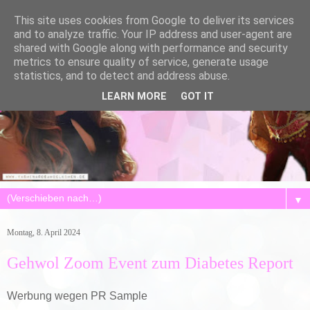
This site uses cookies from Google to deliver its services
and to analyze traffic. Your IP address and user-agent are
shared with Google along with performance and security
metrics to ensure quality of service, generate usage
statistics, and to detect and address abuse.
LEARN MORE
GOT IT
▼
Montag, 8. April 2024
Gehwol Zoom Event zum Diabetes Report
Werbung wegen PR Sample