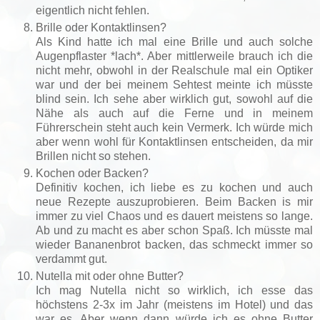
eigentlich nicht fehlen.
Brille oder Kontaktlinsen?
Als Kind hatte ich mal eine Brille und auch solche
Augenpflaster *lach*. Aber mittlerweile brauch ich die
nicht mehr, obwohl in der Realschule mal ein Optiker
war und der bei meinem Sehtest meinte ich müsste
blind sein. Ich sehe aber wirklich gut, sowohl auf die
Nähe als auch auf die Ferne und in meinem
Führerschein steht auch kein Vermerk. Ich würde mich
aber wenn wohl für Kontaktlinsen entscheiden, da mir
Brillen nicht so stehen.
Kochen oder Backen?
Definitiv kochen, ich liebe es zu kochen und auch
neue Rezepte auszuprobieren. Beim Backen is mir
immer zu viel Chaos und es dauert meistens so lange.
Ab und zu macht es aber schon Spaß. Ich müsste mal
wieder Bananenbrot backen, das schmeckt immer so
verdammt gut.
Nutella mit oder ohne Butter?
Ich mag Nutella nicht so wirklich, ich esse das
höchstens 2-3x im Jahr (meistens im Hotel) und das
war es. Aber wenn dann würde ich es ohne Butter