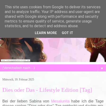
This site uses cookies from Google to deliver its services
and to analyze traffic. Your IP address and user-agent are
shared with Google along with performance and security
metrics to ensure quality of service, generate usage
statistics, and to detect and address abuse.
LEARN MORE
GOT IT
▼
Mittwoch, 19. Februar 2025
Dies oder Das - Lifestyle Edition [Tag]
Bei der lieben Sabina von
Mesalunita
habe ich die Tage
diesen coolen "Dies oder das" Tag entdeckt und dachte mir,