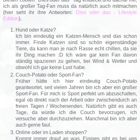
ich als großer Tag-Fan muss da natürlich auch mitmachen
(hier seht ihr ihre Antworten:
Dies oder das - Lifestyle
Edition
).
Hund oder Katze?
Ich bin eindeutig ein Katzen-Mensch und das schon
immer. Finde Katzen sind so schön eigenständige
Tiere, da kann man je nach Rasse echt chillen, da sie
ihr Ding machen :D Ich wäre gar kein Fan davon
ständig spazieren zu gehen, bei Wind & Wetter und
obwohl ich gar keine Lust habe.
Couch-Potato oder Sport-Fan?
Früher hätte ich hier eindeutig Couch-Potato
geantwortet, seit vielen Jahren bin ich aber ein großer
Sport-Fan. Für mich is Sport perfekt um abzuschalten,
egal ob direkt nach der Arbeit oder zwischendurch an
freien Tagen / Wochenenden. Natürlich gibt es auch
Tage, da würde ich die Couch bevorzugen, ich
versuche aber durchzuziehen. Manchmal bin ich aber
auch gerne faul.
Online oder im Laden shoppen?
Kommt immer drauf an was. Einiges gibt es bei uns