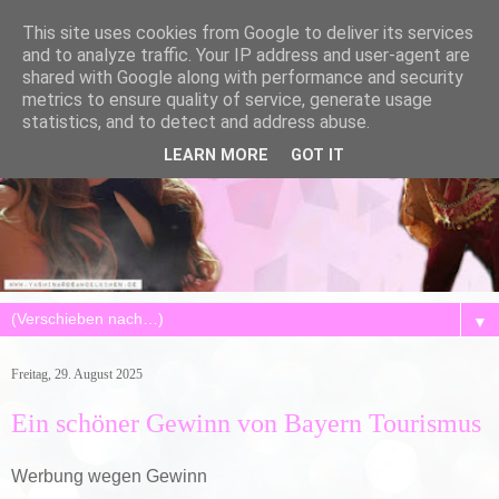
This site uses cookies from Google to deliver its services
and to analyze traffic. Your IP address and user-agent are
shared with Google along with performance and security
metrics to ensure quality of service, generate usage
statistics, and to detect and address abuse.
LEARN MORE
GOT IT
▼
Freitag, 29. August 2025
Ein schöner Gewinn von Bayern Tourismus
Werbung wegen Gewinn