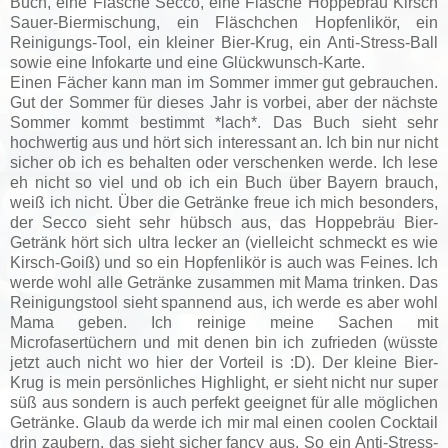
Buch, eine Flasche Secco, eine Flasche Hoppebräu Kirsch
Sauer-Biermischung, ein Fläschchen Hopfenlikör, ein
Reinigungs-Tool, ein kleiner Bier-Krug, ein Anti-Stress-Ball
sowie eine Infokarte und eine Glückwunsch-Karte.
Einen Fächer kann man im Sommer immer gut gebrauchen.
Gut der Sommer für dieses Jahr is vorbei, aber der nächste
Sommer kommt bestimmt *lach*. Das Buch sieht sehr
hochwertig aus und hört sich interessant an. Ich bin nur nicht
sicher ob ich es behalten oder verschenken werde. Ich lese
eh nicht so viel und ob ich ein Buch über Bayern brauch,
weiß ich nicht. Über die Getränke freue ich mich besonders,
der Secco sieht sehr hübsch aus, das Hoppebräu Bier-
Getränk hört sich ultra lecker an (vielleicht schmeckt es wie
Kirsch-Goiß) und so ein Hopfenlikör is auch was Feines. Ich
werde wohl alle Getränke zusammen mit Mama trinken. Das
Reinigungstool sieht spannend aus, ich werde es aber wohl
Mama geben. Ich reinige meine Sachen mit
Microfasertüchern und mit denen bin ich zufrieden (wüsste
jetzt auch nicht wo hier der Vorteil is :D). Der kleine Bier-
Krug is mein persönliches Highlight, er sieht nicht nur super
süß aus sondern is auch perfekt geeignet für alle möglichen
Getränke. Glaub da werde ich mir mal einen coolen Cocktail
drin zaubern, das sieht sicher fancy aus. So ein Anti-Stress-